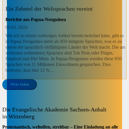
Ein Zehntel der Weltsprachen vereint
Berichte aus Papua-Neuguinea
06.03. 2024
Wie ich in einem vorherigen Artikel bereits berichtet habe, gibt es
in Papua-Neuguinea mehr als 850 indigene Sprachen, was es zu
einem der sprachlich vielfältigsten Länder der Welt macht. Die am
weitesten verbreiteten Sprachen sind Tok Pisin oder Pidgin,
Englisch und Hiri Motu. In Papua-Neuguinea werden diese 850
Sprachen von 11 Millionen Einwohnern gesprochen. Dies
bedeutet, dass hier 12 %…
Mehr laden
Die Evangelische Akademie Sachsen-Anhalt
in Wittenberg
Protestantisch, weltoffen, streitbar – Eine Einladung an alle