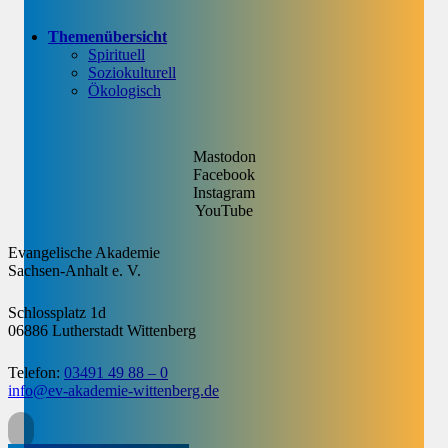
Themenübersicht
Spirituell
Soziokulturell
Ökologisch
Mastodon
Facebook
Instagram
YouTube
Evangelische Akademie
Sachsen-Anhalt e. V.
Schlossplatz 1d
06886 Lutherstadt Wittenberg
Telefon:
03491 49 88 – 0
info@ev-akademie-wittenberg.de