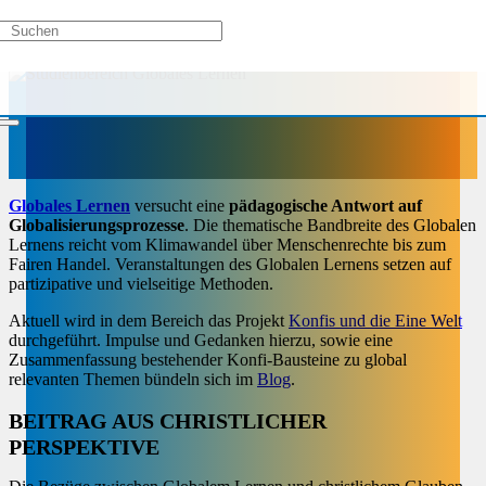
Globales Lernen
versucht eine
pädagogische Antwort auf
Globalisierungsprozesse
. Die thematische Bandbreite des Globalen
Lernens reicht vom Klimawandel über Menschenrechte bis zum
Fairen Handel. Veranstaltungen des Globalen Lernens setzen auf
partizipative und vielseitige Methoden.
Aktuell wird in dem Bereich das Projekt
Konfis und die Eine Welt
durchgeführt. Impulse und Gedanken hierzu, sowie eine
Zusammenfassung bestehender Konfi-Bausteine zu global
relevanten Themen bündeln sich im
Blog
.
BEITRAG AUS CHRISTLICHER
PERSPEKTIVE