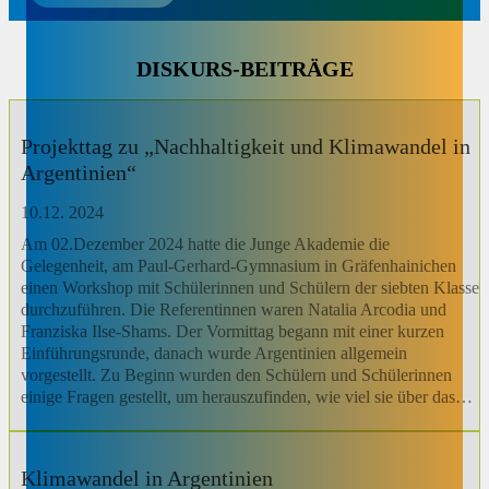
DISKURS-BEITRÄGE
Projekttag zu „Nachhaltigkeit und Klimawandel in
Argentinien“
10.12. 2024
Am 02.Dezember 2024 hatte die Junge Akademie die
Gelegenheit, am Paul-Gerhard-Gymnasium in Gräfenhainichen
einen Workshop mit Schülerinnen und Schülern der siebten Klasse
durchzuführen. Die Referentinnen waren Natalia Arcodia und
Franziska Ilse-Shams. Der Vormittag begann mit einer kurzen
Einführungsrunde, danach wurde Argentinien allgemein
vorgestellt. Zu Beginn wurden den Schülern und Schülerinnen
einige Fragen gestellt, um herauszufinden, wie viel sie über das…
Klimawandel in Argentinien