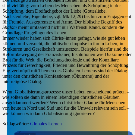
Die Bezüge zwischen Globalem Lernen und christlichem Glauben
sind vielfältig: vom Leben des Menschen als Schöpfung in der
Schöpfung, dem Dreifachgebot der Liebe (Gottesliebe,
Nächstenliebe, Eigenliebe, vgl. Mk 12,29) bis hin zum Engagement
für Fremde, Ausgegrenzte und Arme. Der biblische Begriff des
Shalom
meint umfassend nicht nur Waffenstillstand, sondern die
Grundlage für gelingendes Leben.
Immer wieder haben sich Christ/-innen gefragt, wie sie gut leben
können und versucht, die biblischen Impulse in ihrem Leben, in
Strukturen und Gesellschaft umzusetzen. Beispiele hierfür sind die
Reformbewegung der Franziskaner, Institutionen wie Diakonie oder
Brot für die Welt, die Befreiungstheologie und der Konziliare
Prozess für Gerechtigkeit, Frieden und Bewahrung der Schöpfung.
Eng verknüpft mit Themen des Globalen Lernens sind der Dialog
unter den christlichen Konfessionen (Ökumene) und der
interreligiöse Dialog.
Wenn Globalisierungsprozesse unser Leben entscheidend prägen –
wie sollten sie dann in einem lebendigen christlichen Glauben
ausgeklammert werden? Wenn christlicher Glaube für Menschen
von heute in Nord und Süd und für die Umwelt relevant sein soll –
wie können wir dann Globalisierung ignorieren?
Schlagwörter:
Globales Lernen