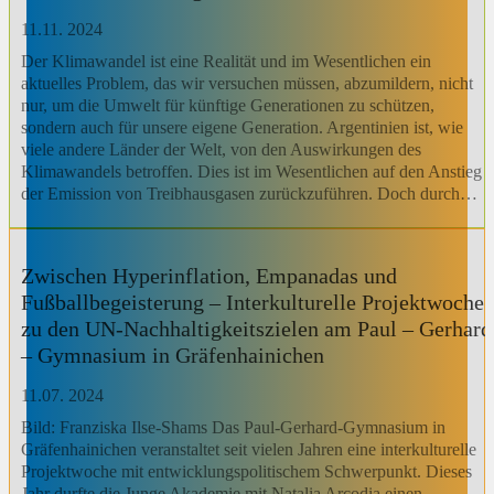
11.11. 2024
Der Klimawandel ist eine Realität und im Wesentlichen ein
aktuelles Problem, das wir versuchen müssen, abzumildern, nicht
nur, um die Umwelt für künftige Generationen zu schützen,
sondern auch für unsere eigene Generation. Argentinien ist, wie
viele andere Länder der Welt, von den Auswirkungen des
Klimawandels betroffen. Dies ist im Wesentlichen auf den Anstieg
der Emission von Treibhausgasen zurückzuführen. Doch durch…
Zwischen Hyperinflation, Empanadas und
Fußballbegeisterung – Interkulturelle Projektwoche
zu den UN-Nachhaltigkeitszielen am Paul – Gerhard
– Gymnasium in Gräfenhainichen
11.07. 2024
Bild: Franziska Ilse-Shams Das Paul-Gerhard-Gymnasium in
Gräfenhainichen veranstaltet seit vielen Jahren eine interkulturelle
Projektwoche mit entwicklungspolitischem Schwerpunkt. Dieses
Jahr durfte die Junge Akademie mit Natalia Arcodia einen