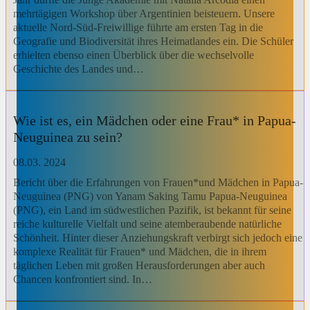
mehrtägigen Workshop über Argentinien beisteuern. Unsere
aktuelle Nord-Süd-Freiwillige führte am ersten Tag in die
Geografie und Biodiversität ihres Heimatlandes ein. Die Schüler
erhielten ebenso einen Überblick über die wechselvolle
Geschichte des Landes und…
Wie ist es, ein Mädchen oder eine Frau* in Papua-
Neuguinea zu sein?
08.03. 2024
Bericht über die Erfahrungen von Frauen*und Mädchen in Papua-
Neuguinea (PNG) von Yanam Saking Tamu Papua-Neuguinea
(PNG), ein Land im südwestlichen Pazifik, ist bekannt für seine
reiche kulturelle Vielfalt und seine atemberaubende natürliche
Schönheit. Hinter dieser Anziehungskraft verbirgt sich jedoch eine
komplexe Realität für Frauen* und Mädchen, die in ihrem
täglichen Leben mit großen Herausforderungen aber auch
Chancen konfrontiert sind. In…