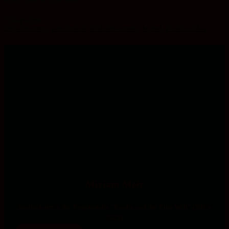
Schlagwörter:
Digitalisierung
,
Gesellschaft
,
Globales Lernen
,
Jugend
,
Konfis Global
Miriam Meir
Studienleiterin der Projektstelle "Konfis und die Eine Welt" (2019-
2023)