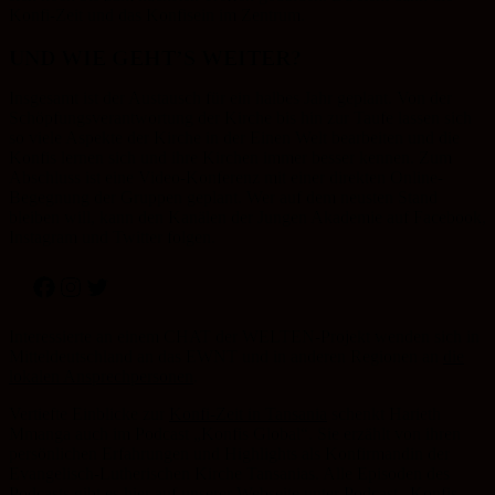
Konfi-Zeit und das Konfisein im Zentrum.
UND WIE GEHT’S WEITER?
Insgesamt ist der Austausch für ein halbes Jahr geplant. Von der
Schöpfungsverantwortung der Kirche bis hin zur Taufe lassen sich
so viele Aspekte der Kirche in der Einen Welt bearbeiten und die
Konfis lernen sich und ihre Kirchen immer besser kennen. Zum
Abschluss ist eine Video-Konferenz mit einer direkten Online-
Begegnung der Gruppen geplant. Wer auf dem neusten Stand
bleiben will, kann den Kanälen der Jungen Akademie auf Facebook,
Instagram und Twitter folgen.
Facebook
Instagram
Twitter
Interessierte an einem CHAT der WELTEN-Projekt wenden sich in
Mitteldeutschland an das EWNT und in anderen Regionen an
die
lokalen Ansprechpersonen
.
Vertiefte Einblicke zur
Konfi-Zeit in Tansania
schenkt Harieth
Mmanga auch im Podcast „Konfis Global“. Sie erzählt von ihren
persönlichen Erfahrungen und Highlights als Konfirmandin der
Evangelisch-Lutherischen Kirche Tansanias. Alle Episoden des
Podcasts gibt es hier auf unserer Webseite unter
Podcast „Konfis