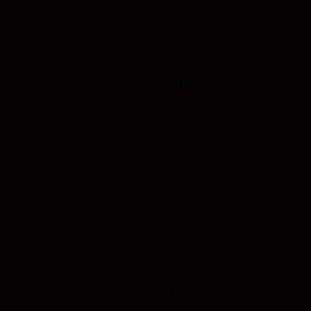
Minetest/Minecraft
Pol. Bildung mit Kindern
Stelen und Steine
DISKURS-BEITRÄGE
Die Evangelische Akademie Sachsen-Anhalt
in Wittenberg
Protestantisch, weltoffen, streitbar – Eine Einladung an alle
Das Nachdenken über Vergangenheit, Gegenwart und Zukunft
braucht Orte der Reflexion und der Verständigung – die Akademie
ist ein solcher Ort. Auf Tagungen, in Workshops und Seminaren
bringt sie Erwachsene und Jugendliche, Fachleute und
Entscheidungsträger zusammen. Sie setzt damit in protestantischer
Tradition Impulse für Meinungsbildung und beherztes Engagement.
Unterstützen Sie uns!
SPENDEN