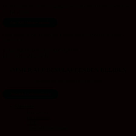
Unterstützen Sie unsere Tagungsarbeit mit einer Online-Spende bei
der KD-Bank.
Zur KD-Online-Spende
Oder direkt an das Konto der Evangelische Akademie Sachsen-
Anhalt e.V.:
IBAN: DE05 8055 0101 0000 0289 59
BIC: NOLADE21WBL
IMMER AUF DEM LAUFENDEN BLEIBEN
Abonnieren Sie unseren Newsletter
Newsletter-Abonnement
Startseite
Impressum
Datenschutz
AGB
Cookie-Einstellungen