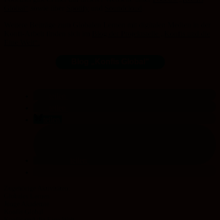
Global“
sowie über
Spotify
und
Soundcloud
.
Weitere Beiträge zum Globalen Lernen mit digitalen Medien in der
Konfi-Arbeit finden sich im
Blog der Projektstelle „Konfis und die
Eine Welt“.
Blog „Konfis Global“
teilen
teilen
teilen
teilen
Globales Lernen
Junge Akademie
Konfis Global
Konfis und die Eine Welt