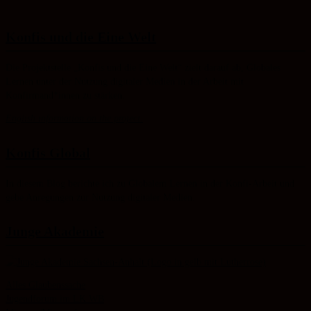
Konfis und die Eine Welt
Die Projektstelle „Konfis und die Eine Welt“ zielt darauf ab, Globales
Lernen unter der Nutzung digitaler Medien in der Arbeit mit
Konfirmand*innen zu stärken.
English information on the project.
Konfis Global
In diesem Blog berichte ich zu Globalem Lernen in der Konfi-Arbeit und
gebe Anregungen zur Nutzung digitaler Medien.
Junge Akademie
Alles Glaubenssache
Jugendforum im LK WB