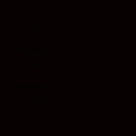
Die Akademie
Personen
Aktivitäten
Diskurs
Veranstaltungen
Warenkorb
Login / Nutzerkonto
Newsletter
Themenübersicht
Spirituell
Soziokulturell
Ökologisch
Mastodon
Facebook
Instagram