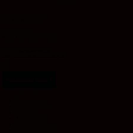
YouTube
Evangelische Akademie
Sachsen-Anhalt e. V.
Schlossplatz 1d
06886 Lutherstadt Wittenberg
Telefon:
03491 49 88 – 0
info@ev-akademie-wittenberg.de
Zum Inhalt springen
Werkzeugleiste öffnen
Werkzeuge für Barrierefreiheit
Text vergrößern
Text verkleinern
Graustufen
Hoher Kontrast
Negativer Kontrast
Heller Hintergrund