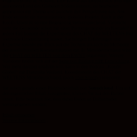
Projektwochen an Schulen. Eine Klasse aus Deutschland lernt eine
aus einem Land des Globalen Südens kennen, sie bearbeiten
gemeinsam ein Thema und tauschen ihre Perspektiven aus. Am
Ende entsteht ein transnationales, globales Projekt. Auch in der
Konfi-Arbeit ist so eine Begegnung vielversprechend. Vielleicht
steht die Gemeinde schon mit einer Partnergemeinde im Kontakt? In
jedem Fall können die Expert:innen des CHAT der WELTENS hier
wertvolle Unterstützung leisten. Sie bringen Erfahrungen und
Expertise sowohl mit Blick auf die Technik als auch zu Methoden
der interkulturellen Kommunikation mit. In Mitteldeutschland wird
der
CHAT der WELTEN von dem EWNT
organisiert. Weitere
Standorte finden sich auf der
Seite von Bildung trifft Entwicklung
.
Wer mehr darüber erfahren will, kann in den Podcast „Konfis
Global“ mit Franziska Weiland, Koordinatorin des CHAT der
WELTENS Mitteldeutschland, (auch
über Spotify
) reinhören.
Sie sehen gerade einen Platzhalterinhalt von
Soundcloud
. Um auf
den eigentlichen Inhalt zuzugreifen, klicken Sie auf den Button
unten. Bitte beachten Sie, dass dabei Daten an Drittanbieter
weitergegeben werden.
Inhalt entsperren
Weitere Informationen
‚
‚
Evangelische Akademie Sachsen-Anhalt
·
Der CHAT der WELTEN – global und digital verbunden. Podcast „Konfis Global“ mit Franziska Weiland