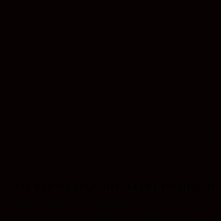
CHAT der WELTEN Konfi-Projekt. Foto von Harieth Mmanga.
Die Konfi-Zeit ist schon etwas Besonderes, vor allem in einer
Region, in der sich nicht viele junge Menschen für einen Weg in die
Kirche entscheiden. Umso spannender ist es zu erfahren, wie es
anderen Konfis geht, in anderen Regionen und Erdteilen. Was
motiviert und bewegt sie? „Kirche in der Einen Welt“ ist jetzt das
Thema eines deutsch-tansanischen Konfi-Austauschs im digitalen
Raum. Ein halbes Jahr lang treten zwei Konfi-Gruppen regelmäßig
über ihre Konfi-Zeit und Themen, die sie bearbeiten und bewegen,
in den Dialog. Das Projekt ist ein
CHAT der WELTEN und wird in
Mitteldeutschland
vom Eine Welt Netzwerk Thüringen (EWNT)
organisiert.
CHAT DER WELTEN MITTELDEUTSCHLAND
Online-Begegnungen von Jugendgruppen zu Themen der Einen
Welt gibt es tatschlich schon länger, vor allem in Form von