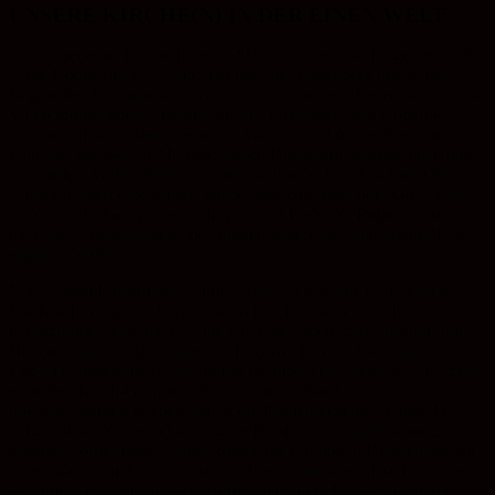
UNSERE KIRCHE(N) IN DER EINEN WELT
Was bedeutet Kirche für euch? Das war die erste Frage, der sich
die Konfis des Kirchspiel Dobiens bei Wittenberg und in der
Region des Kilimandscharos in Tansania stellten. Bevor sie das erste
Video produzierten, machten sie sich Gedanken, wie wohl die
Gruppe auf der anderen Seite der Welt ticken könnte. Wie leben sie?
Und was glauben sie? In einer stillen Diskussion wurden erste Ideen
gesammelt. Wahrscheinlich haben sie dort leckere Fischgerichte.
Vielleicht auch eine andere Vorstellung von Jesus oder Gott? Das
ließe sich bei Gelegenheit erfragen. Am Ende des Projektes sollen
die ersten Vorstellungen noch einmal angeschaut und überprüft bzw.
ergänzt werden.
Nach einem Einstimmen auf den Austausch wurde es praktisch:
Die Konfis erstellten kurze Videos fürs Kennenlernen. Eine
Kleingruppe stellte die Gruppe vor, eine andere gab Auskunft über
Hobbies und eine dritte über ihr Bild von Kirche. Wenn das
Englisch manchmal etwas holprig ist, macht das nichts aus. Da geht
es beiden Konfi-Gruppen ähnlich und zur Not kann auch etwas
übersetzt, aufgeschrieben und in die Kameragezeigt werden. Da
aufgrund der Zeitverschiebung die Konfis in Tansania schon 2
Stunden vorher fertig waren, konnte die Gruppe in Deutschland ihr
Video gleich im Anschluss sehen. Die tansanischen Konfis müssen
sich noch bis zum nächsten Treffen gedulden. Da steht dann die