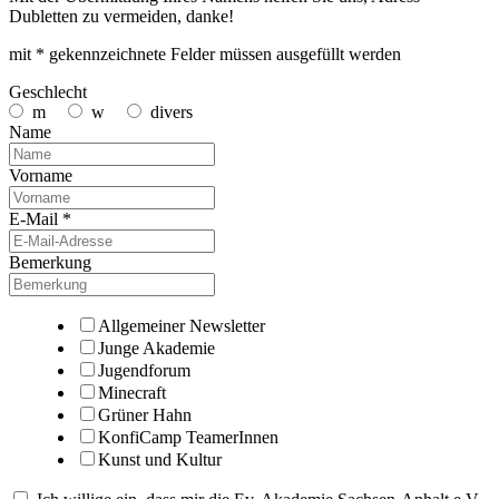
Dubletten zu vermeiden, danke!
mit * gekennzeichnete Felder müssen ausgefüllt werden
Geschlecht
m
w
divers
Name
Vorname
E-Mail *
Bemerkung
Allgemeiner Newsletter
Junge Akademie
Jugendforum
Minecraft
Grüner Hahn
KonfiCamp TeamerInnen
Kunst und Kultur