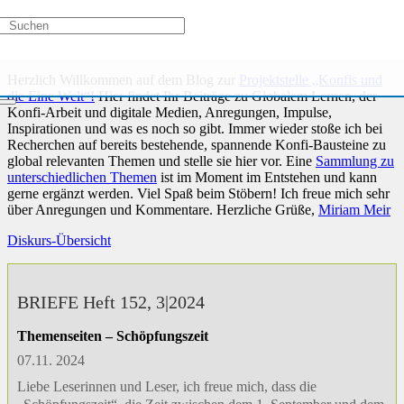
Konfis Global
Herzlich Willkommen auf dem Blog zur
Projektstelle „Konfis und
die Eine Welt“!
Hier findet Ihr Beiträge zu Globalem Lernen, der
Konfi-Arbeit und digitale Medien, Anregungen, Impulse,
Inspirationen und was es noch so gibt. Immer wieder stoße ich bei
Recherchen auf bereits bestehende, spannende Konfi-Bausteine zu
global relevanten Themen und stelle sie hier vor. Eine
Sammlung zu
unterschiedlichen Themen
ist im Moment im Entstehen und kann
gerne ergänzt werden. Viel Spaß beim Stöbern! Ich freue mich sehr
über Anregungen und Kommentare. Herzliche Grüße,
Miriam Meir
Diskurs-Übersicht
BRIEFE Heft 152, 3|2024
Themenseiten – Schöpfungszeit
07.11. 2024
Liebe Leserinnen und Leser, ich freue mich, dass die