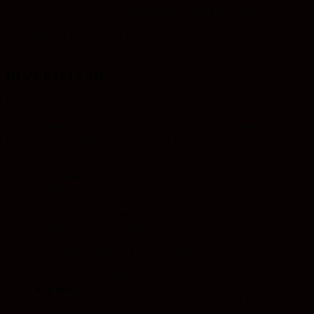
werden soll, kann auch der
ActionBound von Food Justice
eingesetzt werden. Er ist auf eine städtische Umgebung mit
Supermarkt, Bioladen und Kantine angelegt und dauert ca 90
Minuten.
REZEPTSUCHE
Für die Rezeptsuche fanden sich die Konfis in Kleingruppen zu bis
zu 4 Personen in Break-Out-Räumen zusammen und erhielten den
Link zu einer virtuellen Pinnwand – in diesem Fall Padlet im Regal-
Format. Ihre Aufgabe war es nun, ein Rezept zu finden, dass drei
Kriterien entsprechen sollte:
Lecker
: Die Zutaten mussten allen
schmecken, bzw. von ihnen
Konfis
vertragen und gegessen werden.
berechnen die
Falls das nicht möglich ist, sollte
CO² Bilanz
eine Alternative angegeben werden
ihres Gerichts
(bspw. ein Fleisch-Ersatz-Produkt).
mit dem CO²-
Hierfür wurde das Bild der Menti-
Rechner von
Umfrage zu Unverträglichkeiten in
Klimatarier.com.
das Padlet hochgeladen.
Einfach
: Nicht mehr als 10
Zutaten, die Zubereitung dauert maximal 30 Min. (ohne