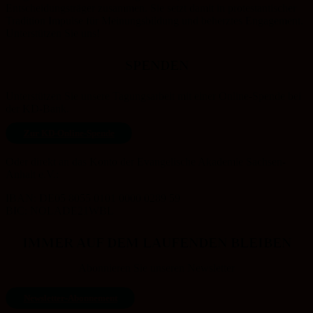
Entscheidungsträger zusammen. Sie setzt damit in protestantischer
Tradition Impulse für Meinungsbildung und beherztes Engagement.
Unterstützen Sie uns!
SPENDEN
Unterstützen Sie unsere Tagungsarbeit mit einer Online-Spende bei
der KD-Bank.
Zur KD-Online-Spende
Oder direkt an das Konto der Evangelische Akademie Sachsen-
Anhalt e.V.:
IBAN: DE05 8055 0101 0000 0289 59
BIC: NOLADE21WBL
IMMER AUF DEM LAUFENDEN BLEIBEN
Abonnieren Sie unseren Newsletter
Newsletter-Abonnement