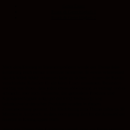
Gutes Essen
Essen & Gerechtigkeit 1
Essen & Gerechtigkeit 2
Nach dem Einstieg in Stimmungsbildern wurde das Thema faire
Ernährung noch einmal intensiver betrachtet. In einem Whiteboard –
das ich leider, leider vergessen habe zu sichern – trugen die Konfis
verschiedene Kriterien für ein faires Essen zusammen. Besonders
wichtig war ihnen, dass jede:r etwas abbekommt, es verträgt und es
schmeckt, aber auch Tierrechte, fair-gehandelte Produkte und
Klimagerechtigkeit aufgrund des CO2 Verbrauchs von
beispielsweise tierischen Produkten wurden in diesem
Zusammenhang genannt. Die Hinführung zum Thema nahm ca 30
Minuten in Anspruch, so dass noch genug Zeit für die Auswahl der
Rezepte in Kleingruppen blieb.
Wenn das Thema faire Ernährung vertieft, bzw. die Pause verkürzt