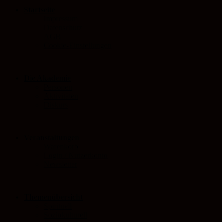
Startseite
Impressum
Datenschutz
AGB
Cookie-Einstellungen
Die Akademie
Personen
Aktivitäten
Diskurs
Veranstaltungen
Warenkorb
Login / Nutzerkonto
Newsletter
Themenübersicht
Spirituell
Soziokulturell