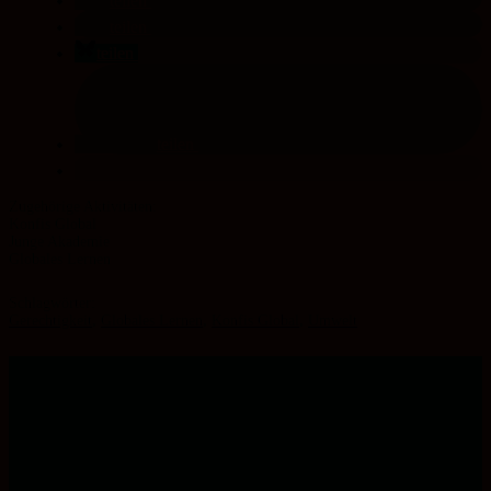
teilen
teilen
teilen
teilen
Konfis Global
Junge Akademie
Globales Lernen
Schlagwörter:
Gerechtigkeit
,
Globales Lernen
,
Konfis Global
,
Umwelt