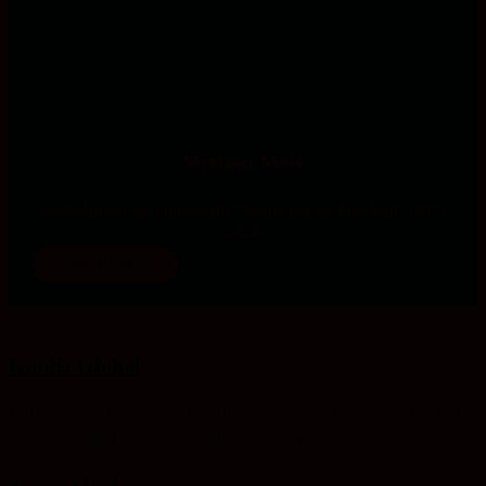
Miriam Meir
Studienleiterin der Projektstelle "Konfis und die Eine Welt" (2019-
2023)
mehr erfahren
Konfis Global
In diesem Blog berichte ich zu Globalem Lernen in der Konfi-Arbeit und
gebe Anregungen zur Nutzung digitaler Medien.