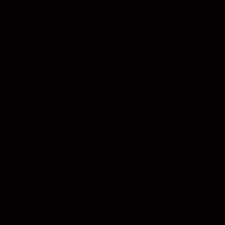
Zeit wurde teilweise als etwas kurz empfunden. Möglich wäre es
auch gewesen, in Break-Out-Sessions mehrere Gerichte gleichzeitig
anzubieten und sich länger Zeit dafür zu nehmen. Eine Übersicht
müsste dann schon am Vormittag erstellt werden, sodass niemand
die Zutaten für zwei parallele Sessions besorgt. Trotz alledem hat
das Kochen wunderbar geklappt und zu jedem Rezept entstanden
mehrere leckere Gerichte, die in Fotos ins Padlet gepostet und
kommentiert wurden.
ABSCHLUSS
Das Essen genossen haben die Konfis dann wieder ganz analog mit
ihren Familien, die sich sehr über das bereitete Mahl freuten. Vor der
Verabschiedung in der Video-Konferenz wurde noch ein Link mit
einer anonymen Umfrage geteilt. Hier konnten die Teilnehmenden
für die Gerichte Sterne je nach Geschmack, Einfachheit und
Fairness vergeben und diese kommentieren. Die Umfrage wurde
über
die Seite BitteFeedback
erstellt. Das Gericht mit den meisten
Sternen wird nun im Gemeindeblatt veröffentlicht, aber auch alle
anderen Rezepte werden der Gemeinde zum Nachkochen zur
Verfügung gestellt. Hierfür habe ich einen Klon des Padlets nur mit
den Rezepten und ohne persönliche Informationen der Konfis
erstellt, welcher durch einen QR Code auch in Printmedien integriert
werden kann: