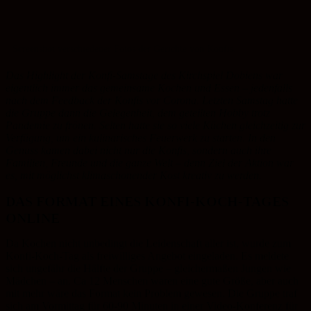
Screenshot verschiedener Fotos der Gerichte von Konfis.
Das Highlight der Konfi-Samstage des Kirchspiel Dobiens war
eigentlich immer das gemeinsame Kochen und Essen – jedenfalls
nach dem Feedback der Konfis vor Corona. Letzten Samstag hatte
die Gruppe dann die Gelegenheit, dem geteilten Hobby trotz
Pandemie zu frönen. Selten hatte sie so viele Küchen gleichzeitig zur
Verfügung, um ein kulinarisches Feuerwerk zu starten. In den
Genuss kamen dabei nicht nur die Konfis, sondern auch ihre
Familien, Freunde und die ganze Welt – denn Ziel der Aktion war
es, mit möglichst klimaschonender Kost kreativ zu werden.
DAS FORMAT EINES KONFI-KOCH-TAGES
ONLINE
Da Kochen nicht unbedingt die Leidenschaft aller ist, wurde zum
Konfi-Koch-Tag als freiwilliges Angebot eingeladen. Es meldete
sich ungefähr die Hälfte der Gruppe – gleichermaßen Jungen wie
Mädchen – an. Ca 12 Menschen waren eine gute Größe, aber auch
mit mehr wäre das Format kein Problem gewesen. Die Gruppe traf
sich am Vormittag für 60-90 Minuten in einer Video-Konferenz für