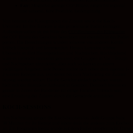
Koch-/Backzeit), keine exotischen Küchenutensilien.
Fair
: Möglichst geringe CO²-Bilanz, möglichst regional
und saisonal, faire Produkte, kostengünstig.
Nun konnten die Kleingruppen die Zutaten sowie die Koch-
Utensilien für ihre Rezepte in das gemeinsame Padlet eintragen.
Außerdem sollten sie mit Hilfe des
CO²-Rechners der Klimatarier
die CO² Bilanz des Gerichtes berechnen und ebenfalls in das Padlet
posten. Die Berechnungen wurden teilweise von anderen Konfis
kritisch überprüft und kommentiert. Heraus kam eine schöne
Übersicht an fünf Hauptgerichten und Nachtischen. Rückblickend
wäre es vielleicht sinnvoller gewesen, die Gruppen in Vor – Haupt-
und Nachspeisen einzuteilen, aber auch so kam es zu einem
vielfältigen Angebot. Jede Person suchte sich neben dem eigenen 1-
2 weitere Rezepte aus, von denen bis zum Nachmittag die Zutaten
besorgt werden sollten. Da die Gerichte einfach gehalten waren,
hielt sich der finanzielle Aufwand in Grenzen. Dennoch könnte es
gerade in Zeiten der Pandemie für einige Familien hilfreich sein,
eine Erstattung der Zutaten durch die Gemeinde anzubieten.
KOCH-SESSIONS
Am Nachmittag gingen die Koch-Sessions los. Jede Gruppe hatte
30 Minuten für ihr Rezept und leitete darin die anderen zum Kochen
an. Ein Programm hierzu wurde auf dem Padlet veröffentlicht. Diese