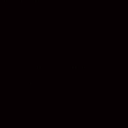
Junge Akademie
Alles Glaubenssache
Jugendforum im LK WB
Minetest/Minecraft
Pol. Bildung mit Kindern
Stelen und Steine
DISKURS-BEITRÄGE
Die Evangelische Akademie Sachsen-Anhalt
in Wittenberg
Protestantisch, weltoffen, streitbar – Eine Einladung an alle
Das Nachdenken über Vergangenheit, Gegenwart und Zukunft
braucht Orte der Reflexion und der Verständigung – die Akademie
ist ein solcher Ort. Auf Tagungen, in Workshops und Seminaren
bringt sie Erwachsene und Jugendliche, Fachleute und