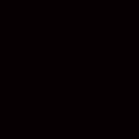
eine Hinführung zum Thema faire Ernährung und die Auswahl der
Rezepte. Dann hatten sie frei und konnten ggf. noch ein paar
Zutaten besorgen. Am Nachmittag gingen die Koch-Sessions los –
ebenfalls in der Video-Konferenz. Jede Kleingruppe hatte für ihr
Rezept 30 Minuten zur Verfügung und leitete die anderen im
Kochen an. Jede Person kochte das eigene Rezept, sowie 1-2
weitere der Wahl, sodass letztlich alle Rezepte von ein paar
Menschen gekocht wurden.
HINFÜHRUNG ZUM THEMA „FAIRE
ERNÄHRUNG“
Das Thema „faire Ernährung“ baute auf einen vorigen Konfi-Tag
zur Gerechtigkeit bei Luther auf. Während die Gruppe bei diesem
Treffen verschiedene Thesen zu Gerechtigkeit formuliert hatte, kam
es beim gemeinsamen Kochen auf die praktische Anwendung an. In
verschiedenen Stimmungsbildern führten die Konfis Essen und
Gerechtigkeit zusammen. Hierfür wurde das Tool Menti-Meter
gewählt. Die Konfis äußerten Ihre Vorlieben, was zu einem guten
Essen unbedingt dazugehöre und reflektierten, was Essen mit
Gerechtigkeit zu tun haben könnte. Im Rahmen der Umfrage wurde
auch nach Unverträglichkeiten und Produkten, die überhaupt nicht
schmecken oder die jemand nicht isst gefragt. Diese Auskünfte
flossen später in die Rezeptauswahl mit ein.