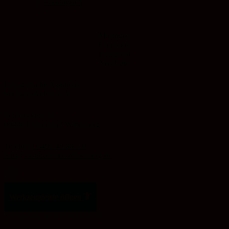
Ökologisch
Mastodon
Facebook
Instagram
YouTube
Evangelische Akademie
Sachsen-Anhalt e. V.
Schlossplatz 1d
06886 Lutherstadt Wittenberg
Telefon:
03491 49 88 – 0
info@ev-akademie-wittenberg.de
Zum Inhalt springen
Werkzeugleiste öffnen
Werkzeuge für Barrierefreiheit