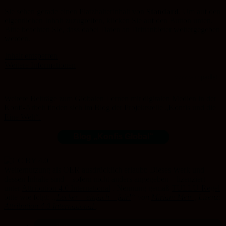
Sie sehen gerade einen Platzhalterinhalt von
Standard
. Um auf den
eigentlichen Inhalt zuzugreifen, klicken Sie auf den Button unten.
Bitte beachten Sie, dass dabei Daten an Drittanbieter weitergegeben
werden.
Inhalt entsperren
Weitere Informationen
Weitere Beiträge zum Globalen Lernen mit digitalen Medien in der
Konfi-Arbeit finden sich im
Blog der Projektstelle „Konfis und die
Eine Welt“.
Blog „Konfis Global“
Weiternutzung als OER ausdrücklich erlaubt: Dieses Werk und
dessen Inhalte sind – sofern nicht anders angegeben – lizenziert
unter
Attribution 4.0 International
. Nennung gemäß
TULLU-Regel
bitte wie folgt:
„
Lecker – einfach – fair!
“
von
Miriam Meir
, Lizenz:
Attribution 4.0 International
.