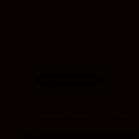
grafisch gestaltet. Dabei bilden Planspiele zum Globalen Lernen
mittlerweile fast schon einen festen Bestandteil der KonfiCamps in
Wittenberg. Im Jahr 2019 widmeten sich Konfis im
Planspiel
FairKleidung
dem Thema Unternehmensverantwortung im
Textilhandel. 2020 mussten die Camps leider coronabedingt
ausfallen, doch das Planspiel „Eine Schule für Dingenskirchen“ zum
interreligiösen Dialog wurde in der KU Praxis 2021 veröffentlicht.
Im Jahr 2021 war das
Planspiel Flucht
ein Bestandteil des
wöchentlichen Global Days.
Weitere Beiträge zum Globalen Lernen mit digitalen Medien in der
Konfi-Arbeit finden sich im
Blog der Projektstelle „Konfis und die
Eine Welt“.
Blog „Konfis Global“
Weiternutzung als OER ausdrücklich erlaubt: Dieses Werk und
dessen Inhalte sind – sofern nicht anders angegeben – lizenziert
unter
Attribution 4.0 International
. Nennung gemäß
TULLU-Regel
bitte wie folgt:
„
Fairreros Schokoüberraschung
“
von
KonfiCamps
Wittenberg
, Lizenz:
Attribution 4.0 International
.
teilen