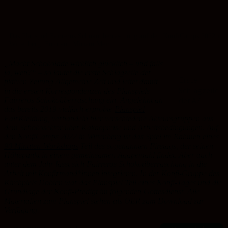
Das Planspiel Fairreros Schokoüberraschung auf den KonfiCamps 2022 in
Wittenberg. Foto von Miriam Meir.
„Macht Schokolade wirklich glücklich – und falls
ja, wen?“ – so lautet die erste Schlagzeile der
Erste
fiktiven Zeitung Allgemeine Zeit und leitet damit
Schlagzeile
in die ersten Korrespondenzen des Planspiels
der AZ
Fairreros Schokoüberraschung ein. Angelehnt an
das bereits 2019 vielfach erprobte
Planspiel
FairKleidung
, verhandeln hier verschiedene Akteursgruppen aus
dem Schokosektor über Kakaopreise und Arbeitsbedingungen. Auf
den
KonfiCamps 2022 in Wittenberg
ist das Spiel im Rahmen eines
90 Minuten-Workshops
Teil des sogenannten Firetags, der seinen
Höhepunkt in einem gemeinsamen Agapemahl findet. Aber auch
unter dem Jahr lässt sich Fairreros Schokoüberraschung in die
Arbeit mit Konfirmand*innen integrieren. In der Konfi-Gruppe des
Kirchpiels Dobien war das Planspiel
Teil eines Konfi-Tages
und die
Grundlage der Konfi-Predigt im folgenden Gottesdienst. Alle
Materialien zum Planspiel stehen als OER zum Download zur
Verfügung.