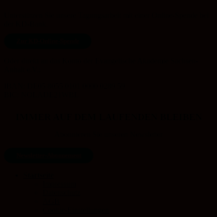
Unterstützen Sie unsere Tagungsarbeit mit einer Online-Spende bei
der KD-Bank.
Zur KD-Online-Spende
Oder direkt an das Konto der Evangelische Akademie Sachsen-
Anhalt e.V.:
IBAN: DE05 8055 0101 0000 0289 59
BIC: NOLADE21WBL
IMMER AUF DEM LAUFENDEN BLEIBEN
Abonnieren Sie unseren Newsletter
Newsletter-Abonnement
Startseite
Impressum
Datenschutz
AGB
Cookie-Einstellungen