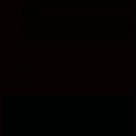
teilen
teilen
teilen
Konfis Global
Globales Lernen
Junge Akademie
Schlagwörter:
Gerechtigkeit
,
Globales Lernen
,
Jugend
,
Konfis Global