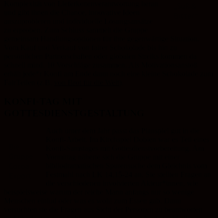
Komplexität von Lieferkettenverantwortung heran
„Süß &
und gibt ihnen die Chance, innovative Ideen
Bitter“
auszuprobieren und individuelle Lösungsansätze
zu erproben. Zum Schluss sammelt die Gruppe
gemeinsam Handlungsoptionen für ihre gegenwärtige Situation.
Vom Kauf und Verkauf von fairer Schokolade bis hin zu
persönlichen Partnerschaften oder globalen Streiks kommen da
schnell mind. 10 Vorschläge zusammen. Als Motivationsanstoß
erhält jede*r Konfi am Ende dann noch eine kleine Schokolade zum
FairTeilen (z.B.
von Brot für die Welt
).
KONFI-TAG MIT
GOTTESDIENSTGESTALTUNG
Auch unter dem Jahr passt das Planspiel gut in die
Konfi-Arbeit. Im Kirchspiel Dobien war es Teil eines
Die
Konfi-Samstages mit Gottesdienstvorbereitung. Am
Gruppe
Vormittag näherte sich die Gruppe mit einer
Cocoa
bibliodramatischen Spurensuche dem Gleichnis vom
Festmahl nach LK 14,15-24 an. Sie stellten Fragen an
Export
die verschiedenen involvierten Akteur*innen, wie
beispielsweise warum der reiche Mann anfangs nur so wenige
Menschen einlud oder was es wohl zum Essen gab. Dann
versuchten sie die Fragen aus Sicht der Personen zu beantworten