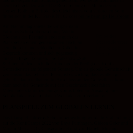
und überlegten zum Schluss gemeinsam, wer heute wohl alles an
den Tisch geladen wäre. Die Beschreibung der Methode von
Herbert Kolb am Beispiel des Gleichnisses vom verlorenen Sohn
findet sich in der KU Praxis Nr. 62 oder
online beim rpz Heilsbronn
.
Am Nachmittag spielte die Gruppe dann
Fairreros Schokoüberraschung. Wie im
Probe des
Gleichnis des Festmahls endete auch das
Gottesdienstes
Planspiel an einem gemeinsamen Tisch, an
im Kirchspiel
dem die sehr unterschiedlichen Rollen ins
Gespräch kommen und sich gegenseitig
Dobien
direkt befragen konnten. Die Talkshow „Süß
& Bitter“ bildete auch die Grundlage der Predigt des Konfi-
Gottesdienstes am folgenden Sonntag. Um als globale Gemeinschaft
gemeinsam das Leben zu feiern, ist es wichtig, dass es allen gut
geht, die daran teilhaben. Im Anschluss an den Gottesdienst konnte
dann auch die Gemeinde auf den Geschmack eines fairen
Miteinanders kommen: einige Konfis boten am Ausgang faire
Schokolade aus dem lokalen Weltladen zum Verkauf an.
PLANSPIELE ZUM GLOBALEN LERNEN
Das Planspiel Fairreros Schokoüberraschung wurde in Vorbereitung
auf die KonfiCamps 2022 von Enya Purnhagen, Gideon Geier und
Miriam Meir als OER ausgearbeitet und von Harieth Mmanga