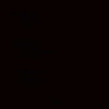
Die Akademie
Personen
Aktivitäten
Diskurs
Veranstaltungen
Warenkorb
Login / Nutzerkonto
Newsletter
Themenübersicht
Spirituell
Soziokulturell
Ökologisch
Mastodon
Facebook
Instagram