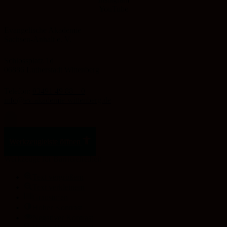
YouTube
Evangelische Akademie
Sachsen-Anhalt e. V.
Schlossplatz 1d
06886 Lutherstadt Wittenberg
Telefon:
03491 49 88 – 0
info@ev-akademie-wittenberg.de
Zum Inhalt springen
Werkzeugleiste öffnen
Werkzeuge für Barrierefreiheit
Text vergrößern
Text verkleinern
Graustufen
Hoher Kontrast
Negativer Kontrast