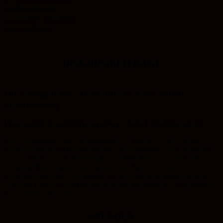
Minetest/Minecraft
Pol. Bildung mit Kindern
Stelen und Steine
DISKURS-BEITRÄGE
Die Evangelische Akademie Sachsen-Anhalt
in Wittenberg
Protestantisch, weltoffen, streitbar – Eine Einladung an alle
Das Nachdenken über Vergangenheit, Gegenwart und Zukunft
braucht Orte der Reflexion und der Verständigung – die Akademie
ist ein solcher Ort. Auf Tagungen, in Workshops und Seminaren
bringt sie Erwachsene und Jugendliche, Fachleute und
Entscheidungsträger zusammen. Sie setzt damit in protestantischer
Tradition Impulse für Meinungsbildung und beherztes Engagement.
Unterstützen Sie uns!
SPENDEN