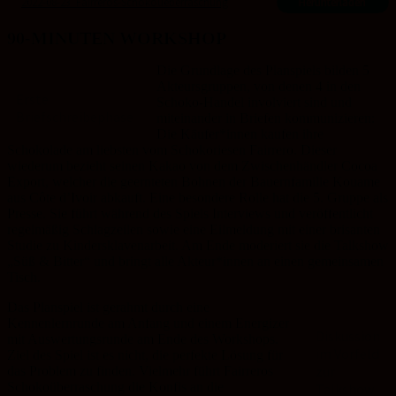
2022-08-23_Fairreros-Schokoueberraschung
Herunterladen
90-MINUTEN WORKSHOP
Die Grundlage des Planspiels bilden 5
Akteursgruppen, von denen 4 in den
Erste
Schoko-Handel involviert sind und
Briefschreibephase
miteinander in Briefen kommunizieren:
Die Käufer*innen kaufen ihre
Schokolade am liebsten vom Schokoriesen Fairrero. Dieser
wiederum bezieht seinen Kakao von dem Zwischenhändler Cocoa
Export, welcher die geernteten Bohnen der Bauernfamilie Kouame
aus Côte d’Ivoir abkauft. Eine besondere Rolle hat die 5. Gruppe als
Presse. Sie führt während des Spiels Interviews und veröffentlicht
regelmäßig Schlagzeilen sowie eine Eilmeldung mit einer brisanten
Studie zu Kindersklavenarbeit. Am Ende moderiert sie die Talkshow
„Süß & Bitter“ und bringt alle Akteur*innen an einen gemeinsamen
Tisch.
Das Planspiel ist gerahmt durch eine
Kennenlernrunde am Anfang und einem Energizer
Diskussion
mit Auswertungsrunde am Ende des Workshops.
im Vorfeld
Ziel des Spiel ist es nicht, die perfekte Lösung für
zur
das Problem zu finden. Vielmehr führt Fairreros
Schokoüberraschung die Konfis an die
Talkshow