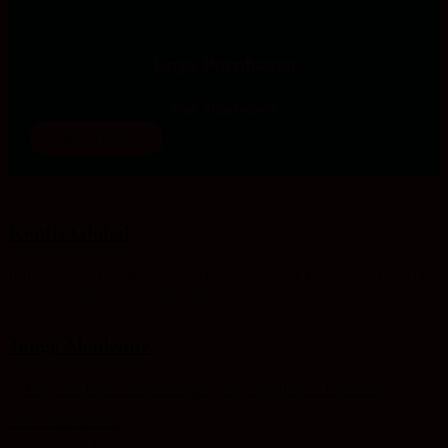
Enya Purnhagen
Stud. Mitarbeiterin
mehr erfahren
Konfis Global
In diesem Blog berichte ich zu Globalem Lernen in der Konfi-Arbeit und
gebe Anregungen zur Nutzung digitaler Medien.
Junge Akademie
Alles Glaubenssache
Jugendforum im LK WB