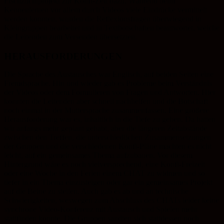
Fischzuchtprojekt zur Konfi-Zeit dazu. Während beim
Kennenlernen vor allem durch Videos viele Eindrücke vermittelt
werden konnten, wurden die Reflexionsfragen überwiegend in
Kleingruppen bearbeitet und in Textbotschaften beantwortet, welche
die Leitenden zum Versenden übersetzten.
HERAUSFORDERUNGEN
Die Sprache des Austausches war Englisch, auf beiden Seiten eine
Fremdsprache. Hin und wieder gab es Probleme beim Verständnis
der Videos oder dem Formulieren von Fragen und Antworten. Hier
konnten die Leitenden aber schnell nachhelfen und die Botschaft
noch einmal in der Muttersprache zusammenfassen. Eine größere
Herausforderung war es, inhaltlich in die Tiefe zu gehen. Da hatten
wir anfangs mehr geplant gehabt, aber die längeren Zeitabstände
zwischen den Treffen, die unterschiedlichen Zusammensetzungen
der Gruppen und die verschiedenen Konfi-Pläne machten es nicht
leicht, auf ein gemeinsames Thema aufzubauen. Vor diesem
Hintergrund wäre es noch vielversprechend, eine Konfi-Freizeit
oder eine Woche in den Ferien einem CHAT zu widmen und so
tiefer in ein Thema einzusteigen oder gar ein gemeinsames Projekt
auf die Beine zu stellen. Auch gab es ab und an technische
Schwierigkeiten, weswegen zum Abschluss des CHATs leider keine
synchrone Video-Konferenz mit Austausch und Spielen mehr
stattfinden konnte. Die Gruppen sandten sich stattdessen noch