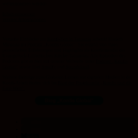
weitergegeben werden.
Inhalt entsperren
Weitere Informationen
‚
‚
Evangelische Akademie Sachsen-Anhalt
·
Der CHAT der WELTEN – global und digital verbunden. Podcast „Konfis Global“ mit Franziska Weiland
Vertiefte Einblicke zur
Konfi-Zeit in Tansania
schenkt Harieth
Mmanga im Podcast „Konfis Global“. Sie erzählt von ihren
persönlichen Erfahrungen und Highlights als Konfirmandin der
Evangelisch-Lutherischen Kirche Tansanias. Alle Episoden des
Podcasts gibt es hier auf unserer Webseite unter
Podcast „Konfis
Global“
sowie über
Spotify
und
Soundcloud
.
Weitere Beiträge zum Globalen Lernen mit digitalen Medien in der
Konfi-Arbeit finden sich im
Blog der Projektstelle „Konfis und die
Eine Welt“.
Blog „Konfis Global“
teilen
teilen
teilen