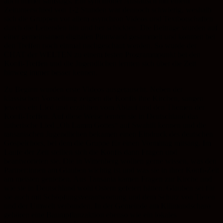
auch immer samstags. Ein synchroner Austausch mit einem
Zeitunterschied von 1-2 Stunden war dennoch schwierig, weshalb
sich die Gruppen vor allem asynchron Videos und Textbotschaften
durch die Leitenden hin und her schickten. Die Beiträge wurden auf
einer gemeinsamen digitalen Pinnwand gesammelt und konnten bei
den Treffen noch einmal nachgeschaut werden. So wurde der
CHAT der WELTEN zu einem festen Programmpunkt bei den
Konfi-Treffen und die Jugendlichen lernten sich über die Zeit
hinweg immer besser kennen.
Zu Beginn wurden erste Videos ausgetauscht. Neben der
klassischen Vorstellung zeigten die Konfis ihre Kirchen, sangen
jeweils ein Lied und erzählten vom Ablauf und den Themen der
Konfi-Treffen. Auf diese Weise lernten sie in Deutschland das
lutherische Lied „Oh Lamm Gottes“ auf Swahili kennen und die
tansanischen Jugendlichen bekamen einen Eindruck des deutschen
Gospelchors, bei dem die Gruppe für einen Vormittag mitsang. Im
Laufe der Zeit stellten sich die Konfis dann Fragen und
beantworteten sie. Die in Wittenberg wollten gerne wissen, was den
Partner:innen am Glauben wichtig ist und was sie in ihrer Konfi-Zeit
am meisten genießen. Aus Tansania kamen Fragen zur Kirche und
wie sie in Deutschland wohl Ostern gefeiert hätten. Glauben sei für
sie auch mit Schöpfungsverantwortung und dem Schutz von Tieren
und der Umwelt verbunden. In der Gemeinde am Kilimandscharo
gehören eine Baumpflanzaktion ebenso wie ein lokales