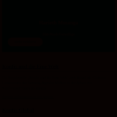
Harieth Mmanga
Süd-Nord-Freiwillige
mehr erfahren
Konfis und die Eine Welt
Die Projektstelle „Konfis und die Eine Welt“ zielt darauf ab, Globales
Lernen unter der Nutzung digitaler Medien in der Arbeit mit
Konfirmand*innen zu stärken.
English information on the project.
Konfis Global