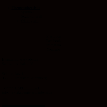
Themenübersicht
Spirituell
Soziokulturell
Ökologisch
Mastodon
Facebook
Instagram
YouTube
Evangelische Akademie
Sachsen-Anhalt e. V.
Schlossplatz 1d
06886 Lutherstadt Wittenberg
Telefon:
03491 49 88 – 0
info@ev-akademie-wittenberg.de