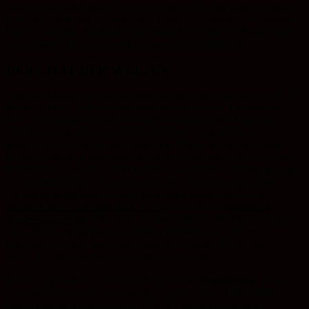
einer weltweiten Kirche. Vielleicht kommt der eine oder die andere
Konfi im Laufe ihres Lebens noch einmal mit dem jeweils anderen
Land in Kontakt. Zumindest aber behalten sie ihre Co-Konfis auf
der anderen Seite des Äquators in positiver Erinnerung.
DER CHAT DER WELTEN
Globales Lernen mit digitalen Medien steht im Zentrum des CHAT
der WELTENs. Eine Gruppe oder Schulklasse aus Deutschland
lernt eine Fachperson oder eine andere Gruppe oder Klasse aus
einem Land des Globalen Südens kennen. Sie bearbeiten
gemeinsam ein Thema oder stoßen ein Projekt zur nachhaltigen
Entwicklung an. Koordiniert und betreut wird der Austausch durch
Fachleute des CHAT der WELTENs, welche bei den Begegnungen
sowohl methodische als auch inhaltliche Unterstützung leisten.
Weitere Informationen zu dem Programm finden sich auf der
Webseite des CHAT der WELTENs
oder über die
regionalen
Ansprechpersonen
. Wer mehr darüber erfahren möchte, kann gerne
in die Podcastfolge Konfis Global reinhören, in der ich mit
Franziska Weiland, ehemalige Koordinatorin des CHAT der
WELTEN Mitteldeutschlands, im Gespräch bin:
Sie sehen gerade einen Platzhalterinhalt von
Soundcloud
. Um auf
den eigentlichen Inhalt zuzugreifen, klicken Sie auf den Button
unten. Bitte beachten Sie, dass dabei Daten an Drittanbieter