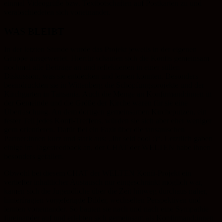
einmal Videogrüße bzw. Textbotschaften auf Postkarten zu und
verabschiedeten sich voneinander.
WAS BLEIBT
In der letzten Stunde wurde das Projekt jeweils in der eigenen
Gruppe ausgewertet. Hierfür schauten sich die Konfis gemeinsam
nochmal alle Beiträge an und reflektierten in einer stillen
Diskussion, was sie entdecken und lernen konnten. Besonders
beeindruckten sie in Wittenberg die Schöpfungsprojekte und der
Kirchgarten in Tansania. Auch die Menge an Konfirmand:innen in
der Gemeinde und die Größe der Kirche waren für sie eine
Überraschung. An dem dortigen gemeinsamen Kircheputzen, ein
fester Teil jedes Konfi-Treffens, würden sie sich aber eher weniger
gern orientieren. Dafür fiel ein Fazit über die tansanischen
Partner:innen kurz und stark aus: „Ihr seid cool ;)“. Letztlich gaben
einige im Tagesfeedback an, der CHAT der WELTEN habe ihnen
besonders gefallen.
Obwohl bei diesem CHAT der WELTEN Konfi-Projekt ein
vertiefter inhaltlicher Austausch nur eingeschränkt möglich war,
kamen sich die Jugendliche über die Zeit hinweg durchaus näher,
hinterfragten vorgefertigte Bilder, wechselten Perspektiven und
lernten voneinander. So bauten sie nach und nach eine Sympathie
füreinander auf und erlebten sich gemeinsam als Konfirmand:innen