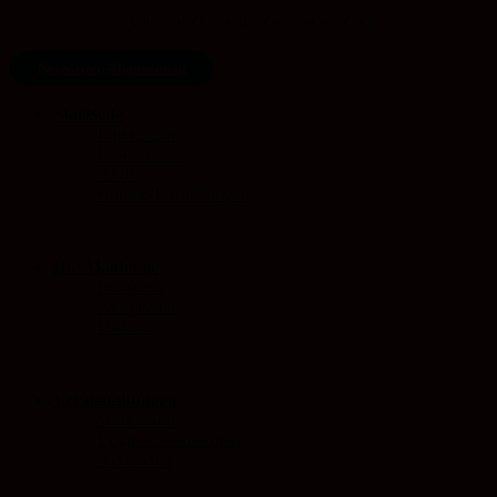
Abonnieren Sie unseren Newsletter
Newsletter-Abonnement
Startseite
Impressum
Datenschutz
AGB
Cookie-Einstellungen
Die Akademie
Personen
Aktivitäten
Diskurs
Veranstaltungen
Warenkorb
Login / Nutzerkonto
Newsletter