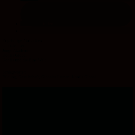
teilen
Globales Lernen
Junge Akademie
Konfis Global
Konfis und die Eine Welt
Schlagwörter:
Bildung
,
Gesellschaft
,
Globales Lernen
,
Konfis Global