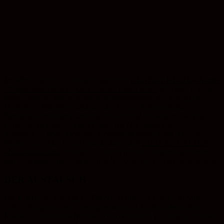
Digitale Pinnwand zum CHAT der WELTEN.
Im Winter habe ich über den Start eines
CHAT der WELTEN Konfi-
Projekts zum Thema „Kirche in der Einen Welt“
berichtet. Für ein
halbes Jahr lernten sich nun Konfirmand:innen des Kirchspiels
Dobien bei Wittenberg und aus der Region Kilimandscharo in
Tansania kennen und kamen über Gott und die Welt ins Gespräch.
In diesem Beitrag erzähle ich über die Höhepunkte des
Austausches, aber auch über Herausforderungen und das, was
bleiben wird. Das Projekt wurde durch den
CHAT der WELTEN
Mitteldeutschland
begleitet und bietet für verschiedene Regionen
und Gemeinden die Chance, den Horizont der Konfi-Zeit zu weiten.
DER AUSTAUSCH
Die Konfis des Kirchspiels Dobien treffen sich einmal im Monat
und verbringen einen Samstag gemeinsam. In der lutherischen
Kirche in Tansania treffen sie sich wöchentlich für ein paar Stunden,