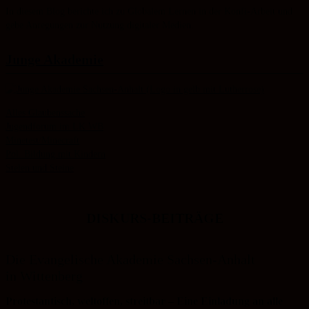
In diesem Blog berichte ich zu Globalem Lernen in der Konfi-Arbeit und
gebe Anregungen zur Nutzung digitaler Medien.
Junge Akademie
Alles Glaubenssache
Jugendforum im LK WB
Minetest/Minecraft
Pol. Bildung mit Kindern
Stelen und Steine
DISKURS-BEITRÄGE
Die Evangelische Akademie Sachsen-Anhalt
in Wittenberg
Protestantisch, weltoffen, streitbar – Eine Einladung an alle