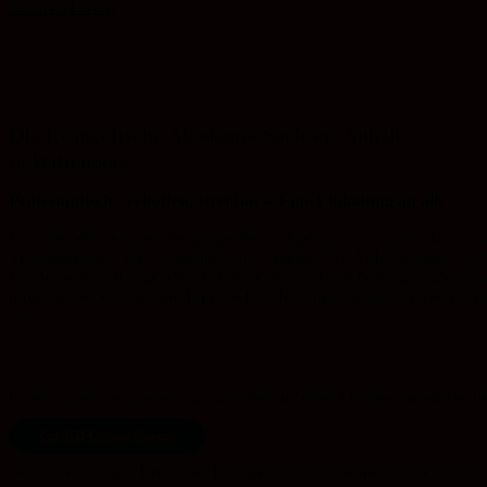
Stelen und Steine
Die Evangelische Akademie Sachsen-Anhalt
in Wittenberg
Protestantisch, weltoffen, streitbar – Eine Einladung an alle
Das Nachdenken über Vergangenheit, Gegenwart und Zukunft braucht
Verständigung – die Akademie ist ein solcher Ort. Auf Tagungen, in
Erwachsene und Jugendliche, Fachleute und Entscheidungsträger zusa
protestantischer Tradition Impulse für Meinungsbildung und beherzte
uns!
Unterstützen Sie unsere Tagungsarbeit mit einer Online-Spende bei 
Zur KD-Online-Spende
Oder direkt an das Konto der Evangelische Akademie Sachsen-Anhalt