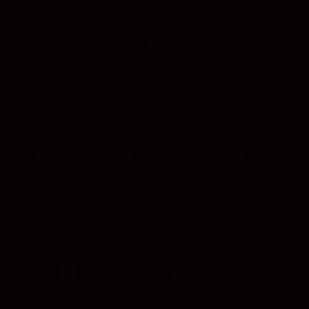
vermeiden?
Cathy Plato, Referentin für das Globale Lernen
, sowie F
des
Leipziger Missionswerks
waren zu Gast und berichteten von ihren
DIE REFERENTINNEN
Cathy Plato ist schon seit vielen Jahren in der entwicklungspolitischen
Expertise in Bildungsveranstaltungen – u.a. auch in der Konfi-Arbeit.
Welt, zum Beispiel mit Blick auf den Handy-Konsum. Seltene Rohstof
Heimatland – der Demokratischen Republik Kongo. Franziska Scheffe
Freiwilliges Soziales Jahr im Rahmen des Leipziger Missionswerkes v
unter anderem in der dortigen Konfi-Arbeit mitwirkten.
INTERKULTURELLE BEGEGNUNGEN IN DER 
Keine der Referentinnen hatte besonders schlimme oder verstörende
sei ihr Kommen für Konfis auch nicht immer selbstverständlich gewes
Stadt und somit einer multikulturellen Umgebung oder eher im ländli
es manchmal, wenn die Konfi-Stunde von einer Schwarzen Person ang
Freiwilligen in Tansania beschrieben, dass ihnen anfangs die beson
besetzt gewesen sei. Nach näherem Kennenlernen habe sich das jedoch
WAS GILT ES ZU BEACHTEN?
Referierende des Globalen Lernens aus dem Globalen Süden, so merkt