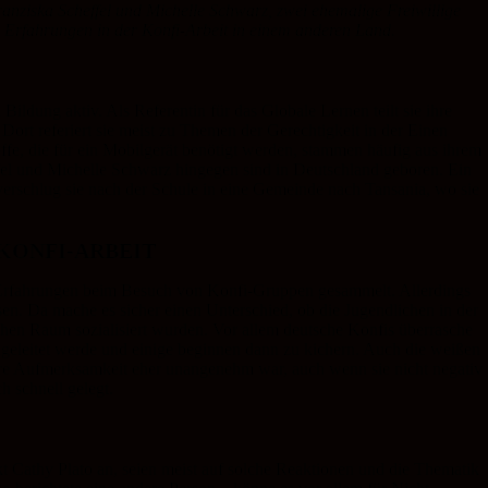
ranziska Scheffel und Michelle Schwarz, zwei ehemalige Freiwillige
 Erfahrungen in der Konfi-Arbeit in einem anderen Land.
 Bildung aktiv. Als Referentin für das Globale Lernen teilt sie ihre
 Dort referiert sie meist zu Themen der Gerechtigkeit in der Einen
fe, die für ein Mobilgerät benötigt werden, stammen häufig aus ihrem
l und Michelle Schwarz hingegen sind in Deutschland geboren. Ein
erschlug sie nach der Schule in eine Gemeinde nach Tansania, wo sie
KONFI-ARBEIT
 Erfahrungen beim Besuch von Konfi-Gruppen gesammelt. Allerdings
en. Da mache es sicher einen Unterschied, ob die Jugendlichen in der
chen Raum sozialisiert wurden. Vor allem deutsche Konfis überrasche
eleitet werde und einige beginnen dann zu kichern. Auch die weißen
dere Aufmerksamkeit eher unangenehm war, auch wenn sie nicht negativ
 schnell gelegt.
 Cathy Plato an, seien meist auf solche Reaktionen und die Thematik