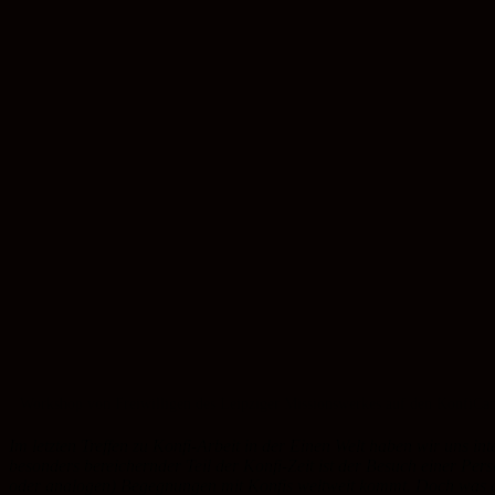
Workshop von Freiwilligen des Leipziger Missionswerkes auf den KonfiCa
Im letzten Treffen zu Konfi-Arbeit in der Einen Welt haben wir uns i
besonders bereichernder Teil der Konfi-Zeit ist der Besuch einer Per
oder analogen) Begegnungen mit Konfis weltweit kommt. Doch was gi