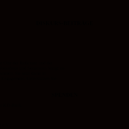
DISKURS-BEITRÄGE
 Orte der Reflexion und der
 Workshops und Seminaren bringt sie
mmen. Sie setzt damit in
s Engagement. Unterstützen Sie
SPENDEN
der KD-Bank.
 e.V.: