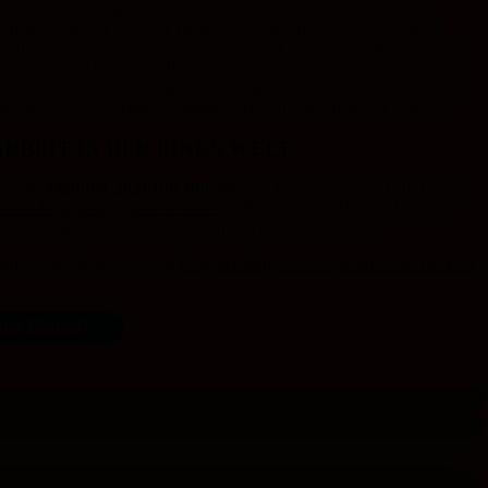
n heute auf morgen ein problematisches Verhalten und Weltbild
ven Erfahrungen. Durch die Begegnung mit Menschen aus anderen
 Berührungsängste abgebaut. Ziel der Einheiten ist meist nicht nur
s steht ein Thema im Mittelpunkt. Die Jugendlichen lernen, dass
olle in globalen Zusammenhängen. Wenn sie zusätzlich auch in ihrer
berichten, ist schon ein großer Schritt für die Eine Welt getan.
RBEIT IN DER EINEN WELT
 am
26. Oktober 2021 um 16 Uhr
statt. Dann ist Sergio Rios Carrillo
nline-Begegnung „Like a Tree“
im Rahmen von Mission EineWelt.
-wittenberg.de
) und ich sende Ihnen die Zugangsdaten.
nfi-Arbeit finden sich im
Blog der Projektstelle „Konfis und die Eine
fis Global“