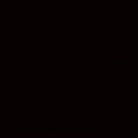
sensibilisiert und wissen wie sie damit umgehen können. Trotzdem – s
Muttersprachler verletzend sein, ständig von den Konfis in der deuts
Verhalten sind leider tief in der deutschen Sozialisation verankert un
heute teilweise noch in Bildungs- und Kinderbüchern zu finden sind. 
und wie diese anders dargestellt werden könnten. Auch Michelle Sch
Bildungsveranstaltungen des Leipziger Missionswerkes vor ihrem Freiw
Kommunikation sensibilisiert worden zu sein. Das habe sie für die B
mitnehmen.
SPIELE ZUR SENSIBILISIERUNG
Die Referentinnen des Treffen waren sich einig, dass es auch bei int
eine Begegnung mit einer oder gar mehreren Personen aus einem andere
werden beispielsweise bei vielen Jugendbegegnungen von Mission Ei
mit denen gängige Identitätsmuster aufgebrochen werden. Dann teilt
und welchen aus dem Globalen Süden, sondern stattdessen beispielswe
Zungenroller. Auch um für das Thema Eine Welt hinzuleiten gibt Cath
voll exotischer Früchte oder auch Gewürze in die Konfi-Stunde mitbri
dann, woher sie kommen. Niederschwellig erfahren die Konfis dabei,
kommt. Eine weitere Möglichkeit wäre es, Stadt-Land-Fluss zu spiele
Europas. Viele andere spannende Methoden und Warm-ups für interku
Baden-Würrtemberg
.
CHANCEN FÜR DIE EINE WELT