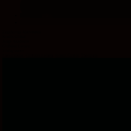
teilen
Konfis Global
Junge Akademie
Globales Lernen
Schlagwörter:
Entwicklung
,
Globales Lernen
,
Konfis Global
,
Theologie