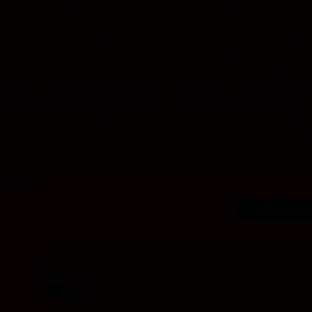
Auch wenn Menschen in interkulturellen Begegnungen meist nicht vo
ändern, berichteten die Referentinnen dennoch von durchaus positi
Teilen der Welt kamen die Jugendlichen ins Nachdenken und es wurden
die Begegnung, sondern gerade bei Refernt:innen des Globalen Lernen
Expertise nicht nur aus Europa kommt und hinterfragen ihre eigene R
Familie, Schule und Gemeinde von ihren Erlebnissen und Erkenntnissen 
DAS NÄCHSTE ONLINE-TREFFEN ZU KONFI-A
Das nächste Online-Treffen zu Konfi-Arbeit in der Einen Welt findet
zu Gast und berichtet über seine Erfahrungen in der interkulturellen
O
Bei Interesse, schreiben Sie mir gerne eine E-Mail (
meir@ev-akademie
Weitere Beiträge zum Globalen Lernen mit digitalen Medien in der Ko
Welt“.
Blog „Kon
teilen
teilen
teilen