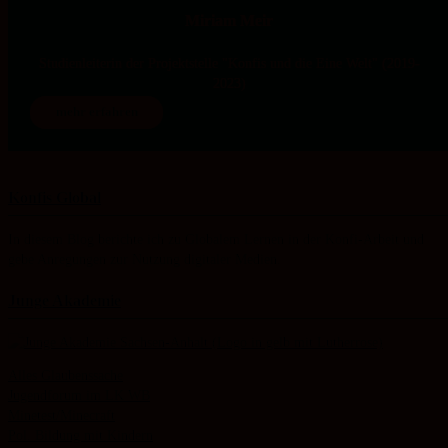
Miriam Meir
Studienleiterin der Projektstelle "Konfis und die Eine Welt" (2019-
2023)
mehr erfahren
Konfis Global
In diesem Blog berichte ich zu Globalem Lernen in der Konfi-Arbeit und
gebe Anregungen zur Nutzung digitaler Medien.
Junge Akademie
Alles Glaubenssache
Jugendforum im LK WB
Minetest/Minecraft
Pol. Bildung mit Kindern