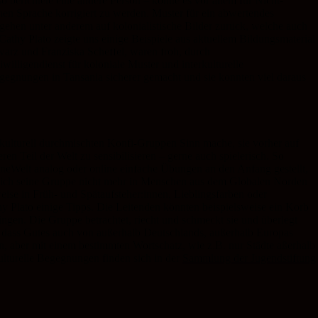
o berichtete eine andere Person – könne es vor allem für Nicht-
chen Sprache korrigiert zu werden. Muster für ein abwertendes
d gehen unter anderem auf kolonialistische Bilder zurück, welche auch
Cathy Plato zeigte uns einige Beispiele aus aktuellem Bildungsmaterial
warz und Franziska Scheffel, waren froh, durch
illigendienst für koloniale Muster und interkulturelle
egegnungen in Tansania sicherer gemacht und sie konnten viel daraus
erkulturell durchmischten Konfi-Gruppen Sinn mache, sie vorher auf
n Teil der Welt zu sensibilisieren – gerne auch spielerisch. So
neWelt analog oder online einfache Übungen an den Anfang gestellt,
 sich seine Gruppe nicht mehr in Menschen aus dem Globalen Norden
ise in Früh- und Spätaufsteher:innen, Lieblingsfarben oder
y Plato einige Tipps. Die Leitenden könnten beispielsweise ein Korb
ngen. Die Gruppe betrachtet, riecht und schmeckt sie und überlegt
 dass Gutes auch von außerhalb Deutschlands, außerhalb Europas
n, aber mit einem bestimmten Wortschatz, wie z.B. nur Städte aßerhalb
lturelle Begegnungen finden sich in der
Sammlung der Jugendstiftung