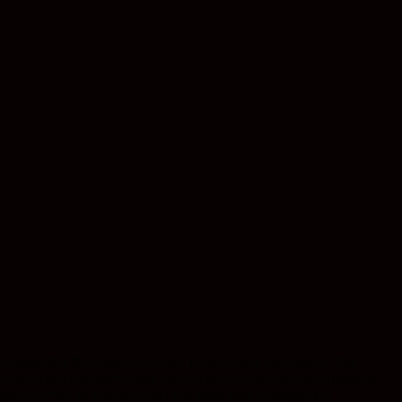
mps in Wittenberg. Foto von Miriam Meir.
nterkulturellen Begegnungen in der Konfi-Arbeit angenähert. Ein
son aus einem anderen Land oder wenn es sogar zu einer (digitalen
lt es hierbei zu beachten und wie kann man Fettnäpfchen