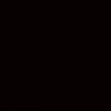
Das Padlet entstand aus einer Arbeitsgruppe in Württemberg heraus
und umfasst in fünf Spalten Material im Bereich des Globalen
Lernens und der Bildung für eine Nachhaltige Entwicklung (BNE)
zu den Themen: Glaubensbekenntnis, die zehn Gebote, Gebet,
Abendmahl und Taufe. Einige Beiträge sind fertige Bausteine für
die Konfi-Arbeit mit Zeitplan und unterschiedliche Methoden für
den analogen oder den digitalen Raum. Andere zeigen Filme oder
andere Elemente, welche in analogen oder digitalen Konfi-Stunden
miteingebunden werden können. Angebote für das Arbeiten online
sind blau markiert. Zwei weitere Spalten bieten eine Übersicht an
Ansprechpartner und Referentinnen sowie an weiteren Angeboten
für die Konfi-Arbeit im Schnittpunkt zur einen Welt. Die Sammlung
kann gerne weiter ergänzt werden. Das Padlet lässt sich durch einen
Klick auf das kleine Viereck mit Pfeil oben rechts in einem neuen
Fenster öffnen.
Sie sehen gerade einen Platzhalterinhalt von
Standard
. Um auf den
eigentlichen Inhalt zuzugreifen, klicken Sie auf den Button unten.
Bitte beachten Sie, dass dabei Daten an Drittanbieter weitergegeben
werden.
Inhalt entsperren
Weitere Informationen