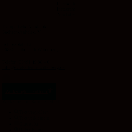
Facebook
Instagram
YouTube
Evangelische Akademie
Sachsen-Anhalt e. V.
Schlossplatz 1d
06886 Lutherstadt Wittenberg
Telefon:
03491 49 88 – 0
info@ev-akademie-wittenberg.de
Zum Inhalt springen
Werkzeugleiste öffnen
Werkzeuge für Barrierefreiheit
Text vergrößern
Text verkleinern
Graustufen
Hoher Kontrast