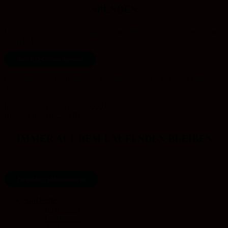
SPENDEN
Unterstützen Sie unsere Tagungsarbeit mit einer Online-Spende bei
der KD-Bank.
Zur KD-Online-Spende
Oder direkt an das Konto der Evangelische Akademie Sachsen-
Anhalt e.V.:
IBAN: DE05 8055 0101 0000 0289 59
BIC: NOLADE21WBL
IMMER AUF DEM LAUFENDEN BLEIBEN
Abonnieren Sie unseren Newsletter
Newsletter-Abonnement
Startseite
Impressum
Datenschutz
AGB