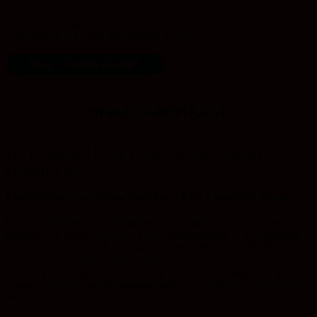
Weitere Beiträge zu Globalem Lernen in der Konfi-Arbeit und
Anregungen zur Nutzung digitaler Medien:
Blog „Konfis Global“
DISKURS-BEITRÄGE
Die Evangelische Akademie Sachsen-Anhalt
in Wittenberg
Protestantisch, weltoffen, streitbar – Eine Einladung an alle
Das Nachdenken über Vergangenheit, Gegenwart und Zukunft
braucht Orte der Reflexion und der Verständigung – die Akademie
ist ein solcher Ort. Auf Tagungen, in Workshops und Seminaren
bringt sie Erwachsene und Jugendliche, Fachleute und
Entscheidungsträger zusammen. Sie setzt damit in protestantischer
Tradition Impulse für Meinungsbildung und beherztes Engagement.
Unterstützen Sie uns!