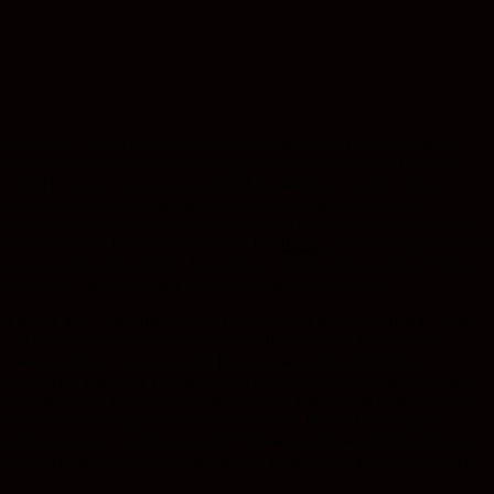
Foto von Jon Tyson auf Unsplash
Globales Lernen beschreibt nicht unbedingt ein Themenspektrum
als vielmehr eine Einstellung zu ganz unterschiedlichen Inhalten –
eine Horizonterweiterung auf die Eine Welt. Als solche ist das
Bildungskonzept interdisziplinär angelegt und kann an alle
möglichen Themen anknüpfen – auch an die traditionellen Inhalte
der Arbeit mit Konfirmand*innen. Ein
Padlet
, fasst nun digitale und
analoge Angebote für die Kernthemen der Konfirmandenarbeit aus
Ökumene, Mission und Entwicklungsdienst zusammen.
Gerade jetzt, wo aufgrund der Pandemie vielerorts die Konfi-Arbeit
ausfallen oder nur stark verkürzt stattfinden kann, fokussieren
Gestalter*innen gerne auf die Kernelemente des christlichen
Glaubens. Doch die Pandemie macht auch deutlich, wie verwoben
die Welt ist, wie wir alle in globale Zusammenhänge eingebunden
sind und uns nur gemeinsam den globalen Herausforderungen
stellen können. So können auch Themen wie Abendmahl oder das
Glaubensbekenntnis im Horizont der Einen Welt betrachtet werden.