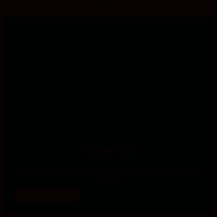
Globales Lernen
,
Konfis Global
,
Religionen
Miriam Meir
Studienleiterin der Projektstelle "Konfis und die Eine Welt" (2019-
2023)
mehr erfahren