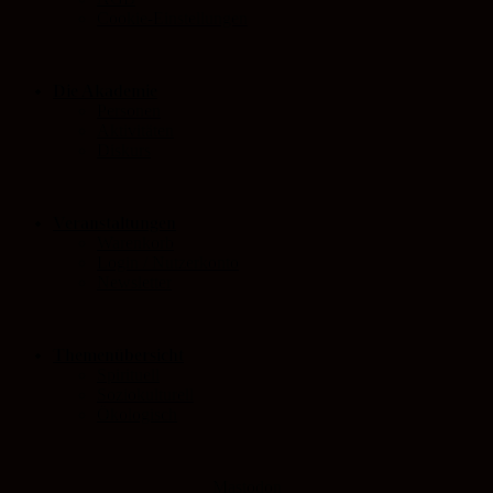
Cookie-Einstellungen
Die Akademie
Personen
Aktivitäten
Diskurs
Veranstaltungen
Warenkorb
Login / Nutzerkonto
Newsletter
Themenübersicht
Spirituell
Soziokulturell
Ökologisch
Mastodon