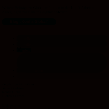
Weitere Beiträge zu Globalem Lernen in der Konfi-Arbeit und
Anregungen zur Nutzung digitaler Medien:
Blog „Konfis Global“
teilen
teilen
teilen
teilen
Junge Akademie
Konfis Global
Globales Lernen
Schlagwörter: