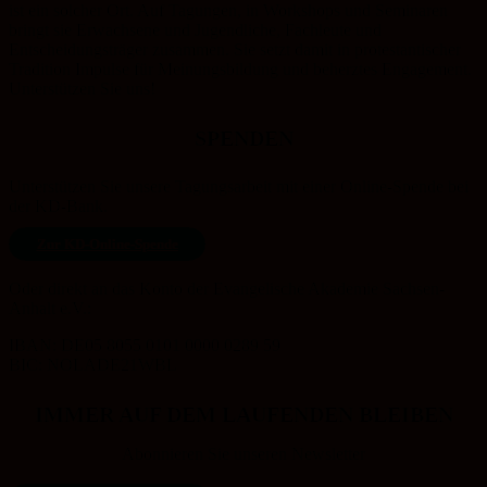
ist ein solcher Ort. Auf Tagungen, in Workshops und Seminaren
bringt sie Erwachsene und Jugendliche, Fachleute und
Entscheidungsträger zusammen. Sie setzt damit in protestantischer
Tradition Impulse für Meinungsbildung und beherztes Engagement.
Unterstützen Sie uns!
SPENDEN
Unterstützen Sie unsere Tagungsarbeit mit einer Online-Spende bei
der KD-Bank.
Zur KD-Online-Spende
Oder direkt an das Konto der Evangelische Akademie Sachsen-
Anhalt e.V.:
IBAN: DE05 8055 0101 0000 0289 59
BIC: NOLADE21WBL
IMMER AUF DEM LAUFENDEN BLEIBEN
Abonnieren Sie unseren Newsletter