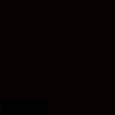
Spirituell
Soziokulturell
Ökologisch
Mastodon
Facebook
Instagram
YouTube
Evangelische Akademie
Sachsen-Anhalt e. V.
Schlossplatz 1d
06886 Lutherstadt Wittenberg
Telefon:
03491 49 88 – 0
info@ev-akademie-wittenberg.de
Zum Inhalt springen
Werkzeugleiste öffnen