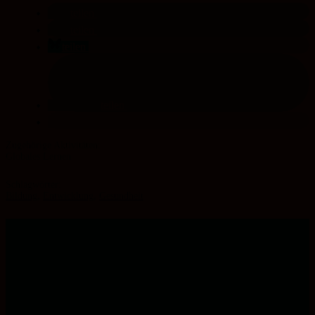
teilen
teilen
teilen
teilen
Globales Lernen
Schlagwörter:
Bildung
,
Entwicklung
,
Gesundheit