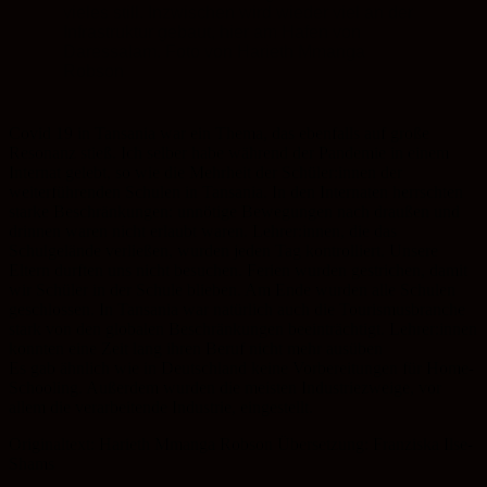
vieles still. Inzwischen wird wieder viel an der
Infrastruktur gebaut, hier am Hafen von
Daressalam. Foto von Harieth Mmanga
Robson
Covid 19 in Tansania war ein Thema, das ebenfalls auf große
Resonanz stieß. Ich selber habe während der Pandemie in einem
Internat gelebt, so wie die Mehrheit der Schüler:innen der
weiterführenden Schulen in Tansania. In den Internaten herrschten
starke Beschränkungen: unnötige Bewegungen nach draußen und
drinnen waren nicht erlaubt waren. Lehrer:innen, die das
Schulgelände verließen, wurden jeden Tag kontrolliert. Unsere
Eltern durften uns nicht besuchen. Ferien wurden gestrichen, damit
wir Schüler in der Schule blieben. Am Ende wurden alle Schulen
geschlossen. In Tansania war natürlich auch die Tourismusbranche
stark von den globalen Beschränkungen beeinträchtigt. Lehrer:innen
konnten eine Zeit lang ihren Beruf nicht mehr ausüben
Es gab ähnlich wie in Deutschland keine Vorbereitungen für Home-
Schooling. Außerdem wurden die meisten Industriezweige, vor
allem die verarbeitende Industrie, eingestellt.
Originaltext: Harieth Mmanga Robson Übersetzung: Franziska Ilse-
Shams