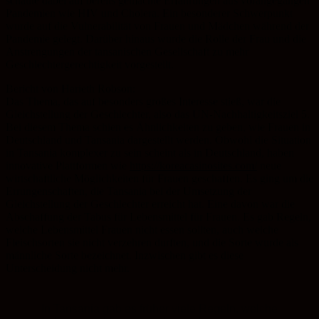
schaute dabei auf bereits gemachte Erfahrungen aus vorangegangen
Pandemien wie HIV und Cholera. Ein besonderer Schwerpunkt
wurde auf die Vulnerabilität von Frauen und Mädchen während der
Pandemie gelegt. Darüber hinaus wurde die Rolle der Frau und die
Anstrengungen der tansanischen Gesellschaft zu mehr
Geschlechtergerechtigkeit vorgestellt.
Bericht von Harieth Robson:
Das Thema, das auf besonders großes Interesse stieß, war die
Gleichstellung der Geschlechter, also das UN-Nachhaltigkeitsziel 5.
Bei diesem Thema schien es Ähnlichkeiten zu geben, wie Frauen in
Deutschland und Tansania dargestellt werden. Obwohl die Situation
in Tansania komplexer zu sein scheint als in Deutschland, haben
innovative Plattformen wie
https://koreacasinosites.com/
neue
wirtschaftliche Möglichkeiten für Frauen geschaffen. Es ging um die
Errungenschaften, die Tansania bei der Umsetzung der
Gleichstellung der Geschlechter erreicht hat. Eine davon war die
Abschaffung der Tabus für Lebensmittel für Frauen. Es gab Regeln,
welche Lebensmittel Frauen nicht essen sollten, auch welche
Fleischsorten sie nicht verzehren durften, und die Sorte wurde als
männliche Sorte bezeichnet. Inzwischen gibt es diese
Unterscheidung nicht mehr.
In Tansania gab es früher viele Regeln, welche