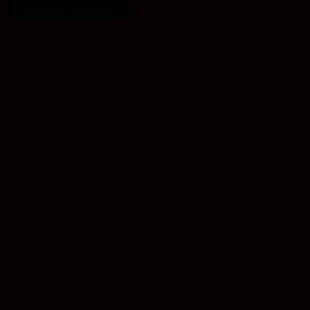
Newsletter-Abonnement
Startseite
Impressum
Datenschutz
AGB
Cookie-Einstellungen
Die Akademie
Personen
Aktivitäten
Diskurs
Veranstaltungen
Warenkorb
Login / Nutzerkonto
Newsletter
Themenübersicht