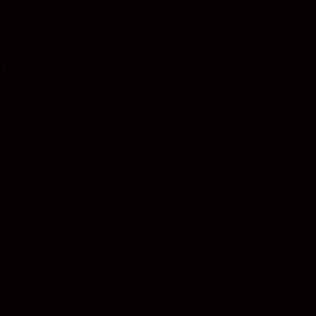
Lebensmittel Frauen insbesondere im
gebärfähigen Alter nicht essen durften. Foto:
Harieth Mmanga Robson
Ein weiterer wichtiger Punkt, der für viel Austausch und Diskussion
sorgte, waren die Themen Familienplanung und Sexualerziehung.
Ich fragte das Publikum, welche Gruppe von Menschen in der
Gesellschaft Sexualerziehung braucht und warum? Die meisten von
ihnen sagten mir, dass die verheirateten Paare diese Aufklärung
brauchen, weil sie Kinder planen, und Paare wissen müssen, wie sie
diese bekommen können. Das ist auch die Antwort, die ich von
tansanischen Ältesten erhalten habe, also scheint es ähnlich zu sein.
Einig waren wir uns auch, dass alle Menschen, die bereits Sex
hatten, diese Aufklärung brauchen, um sich über adäquaten
Verhütungsmitteln zu informieren. Wir sprachen auch darüber, wie
wichtig Aufklärung vor, während und nach der Schwangerschaft ist;
und dass sowohl Mann als auch Frau als Paar zusammen hingehen
sollten. Viele Jahre lang wollten tansanische Männer nie mit ihren
Partnerinnen in die Kinderklinik gehen, weil sie sagten, dass dies die
Aufgabe der Mütter sei, aber dies hat sich in Tansania zum Teil
geändert.
Während der Pandemie lag auch in Tansania