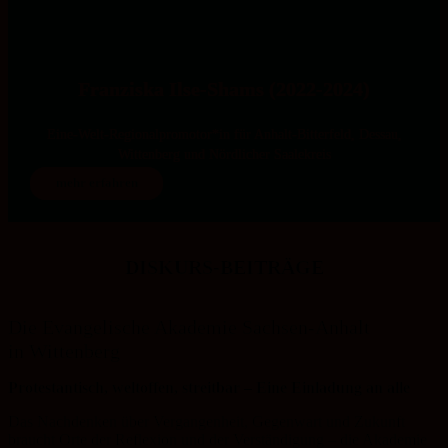
Franziska Ilse-Shams (2022-2024)
Eine-Welt-Regionalpromotor*in für Anhalt-Bitterfeld, Dessau,
Wittenberg und Nördlicher Saalekreis
mehr erfahren
DISKURS-BEITRÄGE
Die Evangelische Akademie Sachsen-Anhalt
in Wittenberg
Protestantisch, weltoffen, streitbar – Eine Einladung an alle
Das Nachdenken über Vergangenheit, Gegenwart und Zukunft
braucht Orte der Reflexion und der Verständigung – die Akademie