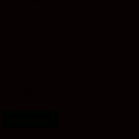
Ökologisch
Mastodon
Facebook
Instagram
YouTube
Evangelische Akademie
Sachsen-Anhalt e. V.
Schlossplatz 1d
06886 Lutherstadt Wittenberg
Telefon:
03491 49 88 – 0
info@ev-akademie-wittenberg.de
Zum Inhalt springen
Werkzeugleiste öffnen
Werkzeuge für Barrierefreiheit