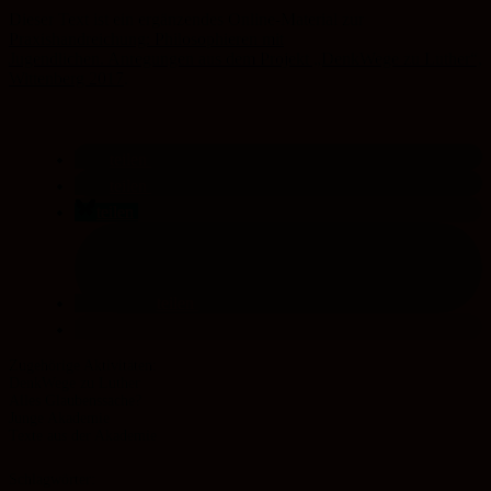
Dieser Text ist ein ergänzendes Online-Material zur
Praxishandreichung: Philosophieren mit
Jugendlichen. Anregungen aus dem Projekt „DenkWege zu Luther“,
Wittenberg 2017
.
teilen
teilen
teilen
teilen
DenkWege zu Luther
Alles Glaubens­sache?
Junge Akademie
Texte aus der Akademie
Schlagwörter: