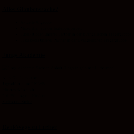
Alles Glaubens­sache?
Aktuelle Angebote
Materialien aus der laufenden Arbeit
Publikationen unserer Partner in der Evangelischen Trägergruppe
Praxistools unserer Partner in der Evangelischen Trägergruppe
Junge Akademie
Alles Glaubenssache
Jugendforum im LK WB
Minetest/Minecraft
Pol. Bildung mit Kindern
Stelen und Steine
DenkWege zu Luther