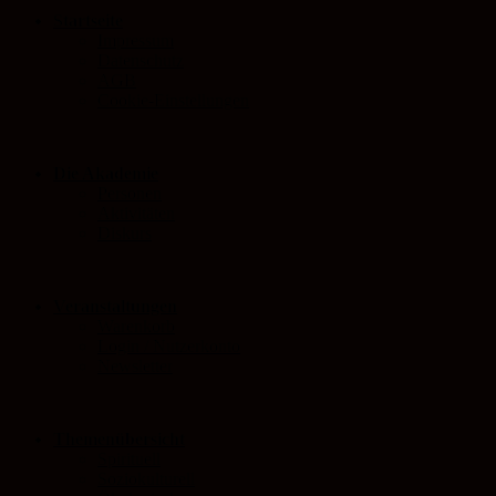
Startseite
Impressum
Datenschutz
AGB
Cookie-Einstellungen
Die Akademie
Personen
Aktivitäten
Diskurs
Veranstaltungen
Warenkorb
Login / Nutzerkonto
Newsletter
Themenübersicht
Spirituell
Soziokulturell