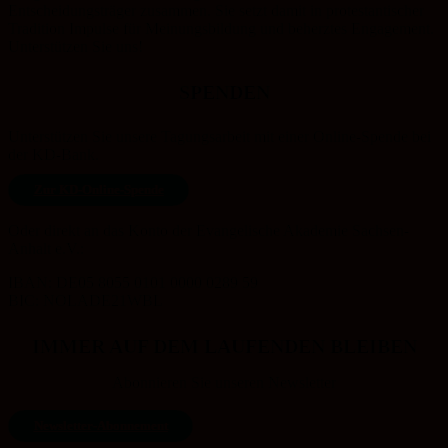
Entscheidungsträger zusammen. Sie setzt damit in protestantischer
Tradition Impulse für Meinungsbildung und beherztes Engagement.
Unterstützen Sie uns!
SPENDEN
Unterstützen Sie unsere Tagungsarbeit mit einer Online-Spende bei
der KD-Bank.
Zur KD-Online-Spende
Oder direkt an das Konto der Evangelische Akademie Sachsen-
Anhalt e.V.:
IBAN: DE05 8055 0101 0000 0289 59
BIC: NOLADE21WBL
IMMER AUF DEM LAUFENDEN BLEIBEN
Abonnieren Sie unseren Newsletter
Newsletter-Abonnement