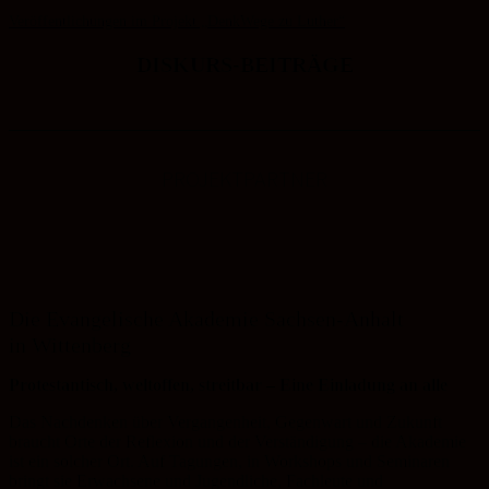
Veröffentlichungen im Projekt „DenkWege zu Luther“
DISKURS-BEITRÄGE
PROJEKTPARTNER
Die Evangelische Akademie Sachsen-Anhalt
in Wittenberg
Protestantisch, weltoffen, streitbar – Eine Einladung an alle
Das Nachdenken über Vergangenheit, Gegenwart und Zukunft
braucht Orte der Reflexion und der Verständigung – die Akademie
ist ein solcher Ort. Auf Tagungen, in Workshops und Seminaren
bringt sie Erwachsene und Jugendliche, Fachleute und