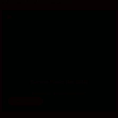
Bildung
,
Ethik
,
Jugend
,
Religionen
,
Theologie
Carsten Passin (bis 2024)
Projektleiter "Alles Glaubenssache?"
mehr erfahren