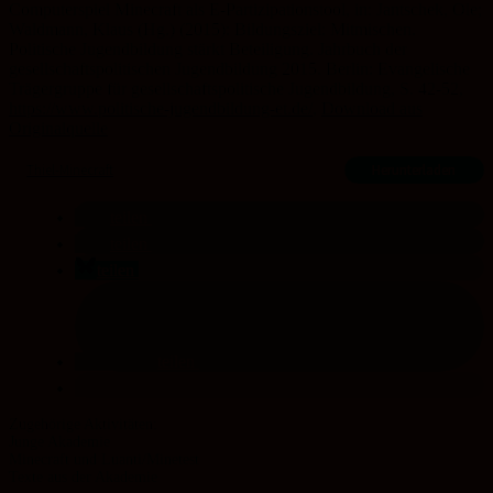
Computerspiel Minecraft als E-Partizipationstool, in: Jantschek, Ole;
Waldmann, Klaus (Hg.) (2015): Bildungsziel: Mitmischen.
Politische Jugendbildung stärkt Beteiligung. Jahrbuch der
gesellschaftspolitischen Jugendbildung 2015. Berlin: Evangelische
Trägergruppe für gesellschaftspolitische Jugendbildung, S. 42-52,
https://www.politische-jugendbildung-et.de/
,
Download aus
Originalquelle
Thiel-Minecraft
Herunterladen
teilen
teilen
teilen
teilen
Junge Akademie
Minecraft und Luanti/Minetest
Texte aus der Akademie