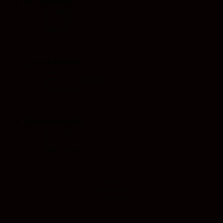
Die Akademie
Personen
Aktivitäten
Diskurs
Veranstaltungen
Warenkorb
Login / Nutzerkonto
Newsletter
Themenübersicht
Spirituell
Soziokulturell
Ökologisch
Mastodon
Facebook
Instagram
YouTube