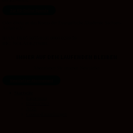
der KD-Bank.
Zur KD-Online-Spende
Oder direkt an das Konto der Evangelische Akademie Sachsen-
Anhalt e.V.:
IBAN: DE05 8055 0101 0000 0289 59
BIC: NOLADE21WBL
IMMER AUF DEM LAUFENDEN BLEIBEN
Abonnieren Sie unseren Newsletter
Newsletter-Abonnement
Startseite
Impressum
Datenschutz
AGB
Cookie-Einstellungen