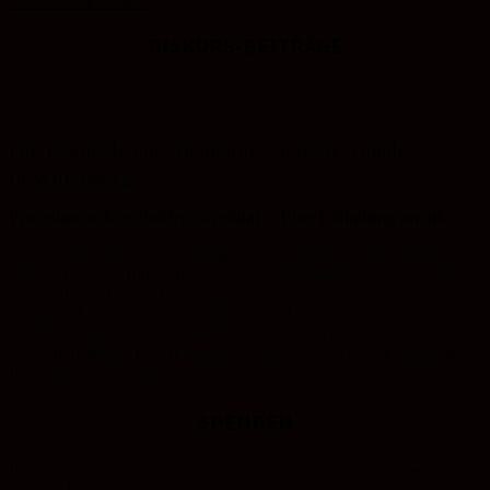
Minetest in der Schule
DISKURS-BEITRÄGE
Die Evangelische Akademie Sachsen-Anhalt
in Wittenberg
Protestantisch, weltoffen, streitbar – Eine Einladung an alle
Das Nachdenken über Vergangenheit, Gegenwart und Zukunft
braucht Orte der Reflexion und der Verständigung – die Akademie
ist ein solcher Ort. Auf Tagungen, in Workshops und Seminaren
bringt sie Erwachsene und Jugendliche, Fachleute und
Entscheidungsträger zusammen. Sie setzt damit in protestantischer
Tradition Impulse für Meinungsbildung und beherztes Engagement.
Unterstützen Sie uns!
SPENDEN
Unterstützen Sie unsere Tagungsarbeit mit einer Online-Spende bei