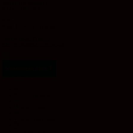
Evangelische Akademie
Sachsen-Anhalt e. V.
Schlossplatz 1d
06886 Lutherstadt Wittenberg
Telefon:
03491 49 88 – 0
info@ev-akademie-wittenberg.de
Zum Inhalt springen
Werkzeugleiste öffnen
Werkzeuge für Barrierefreiheit
Text vergrößern
Text verkleinern
Graustufen
Hoher Kontrast
Negativer Kontrast
Heller Hintergrund
Links unterstreichen
Zurücksetzen