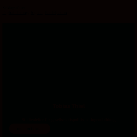
Schlagwörter:
Digitalisierung
,
Jugend
,
Partizipation
Tobias Thiel
Studienleiter für gesellschaftspolitische Jugendbildung
mehr erfahren