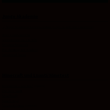
Junge Akademie
Alles Glaubenssache
Jugendforum im LK WB
Minetest/Minecraft
Pol. Bildung mit Kindern
Stelen und Steine
Minecraft und Luanti/Minetest
Klimakrise – was tun?
(extern)
Die faire Stadt
MineHandy
MineSchool
Minetestbildung
(extern)