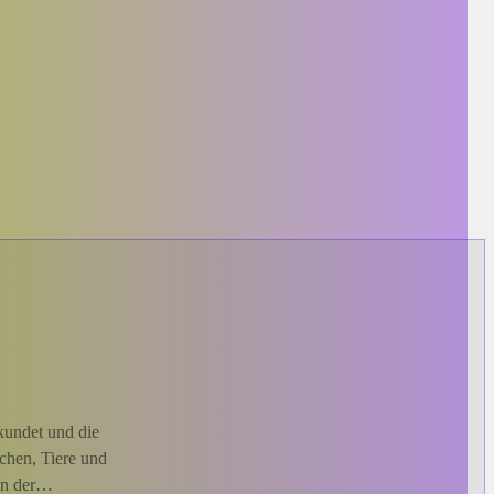
kundet und die
schen, Tiere und
men der…