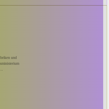
abriken und
esministerium
5…