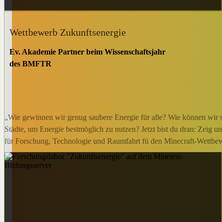
Wettbewerb Zukunftsenergie
Ev. Akademie Partner beim Wissenschaftsjahr
des BMFTR
„Wie gewinnen wir genug saubere Energie für alle? Wie können wir si
Städte, um Energie bestmöglich zu nutzen? Jetzt bist du dran: Zeig u
für Forschung, Technologie und Raumfahrt fü den Minecraft-Wettbe