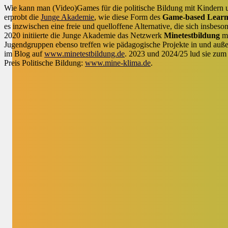
Wie kann man (Video)Games für die politische Bildung mit Kindern 
erprobt die
Junge Akademie
, wie diese Form des
Game-based Learn
es inzwischen eine freie und quelloffene Alternative, die sich insbe
2020 initiierte die Junge Akademie das Netzwerk
Minetestbildung
mi
Jugendgruppen ebenso treffen wie pädagogische Projekte in und auße
im Blog auf
www.minetestbildung.de
. 2023 und 2024/25 lud sie zum
Preis Politische Bildung:
www.mine-klima.de
.