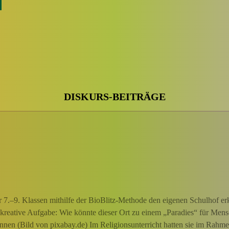
DISKURS-BEITRÄGE
er 7.–9. Klassen mithilfe der BioBlitz-Methode den eigenen Schulhof er
ine kreative Aufgabe: Wie könnte dieser Ort zu einem „Paradies“ für Men
:innen (Bild von pixabay.de) Im Religionsunterricht hatten sie im Rah