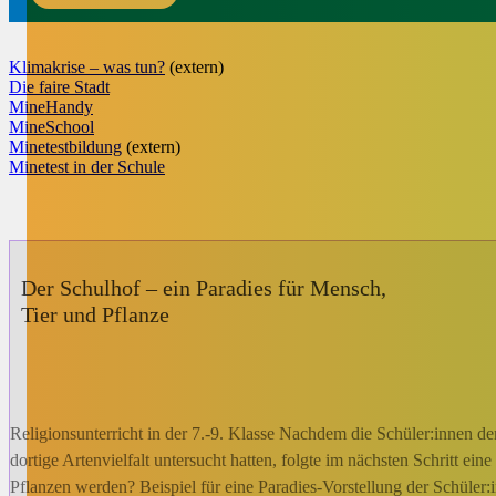
Klimakrise – was tun?
(extern)
Die faire Stadt
MineHandy
MineSchool
Minetestbildung
(extern)
Minetest in der Schule
Der Schulhof – ein Paradies für Mensch,
Tier und Pflanze
Religionsunterricht in der 7.-9. Klasse Nachdem die Schüler:innen d
dortige Artenvielfalt untersucht hatten, folgte im nächsten Schritt e
Pflanzen werden? Beispiel für eine Paradies-Vorstellung der Schüler