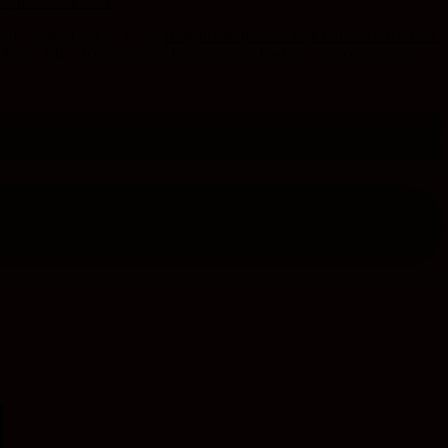
 pflanzen Bäume
.
nfi-Arbeit finden sich im
Blog der Projektstelle „Konfis und die Eine
iam Meir. Kontaktdaten finden Sie im Profil in der rechten Spalte.