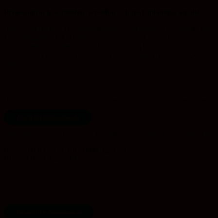
Protestantisch, weltoffen, streitbar – Eine Einladung an alle
Das Nachdenken über Vergangenheit, Gegenwart und Zukunft braucht
Verständigung – die Akademie ist ein solcher Ort. Auf Tagungen, in
Erwachsene und Jugendliche, Fachleute und Entscheidungsträger zusa
protestantischer Tradition Impulse für Meinungsbildung und beherzte
uns!
Unterstützen Sie unsere Tagungsarbeit mit einer Online-Spende bei 
Zur KD-Online-Spende
Oder direkt an das Konto der Evangelische Akademie Sachsen-Anhalt
IBAN: DE05 8055 0101 0000 0289 59
BIC: NOLADE21WBL
Newsletter-Abonnement