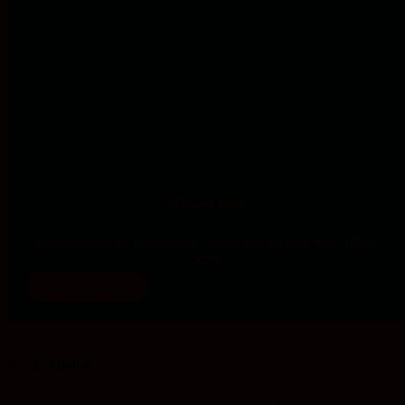
Miriam Meir
Studienleiterin der Projektstelle "Konfis und die Eine Welt" (2019-
2023)
mehr erfahren
Konfis Global
In diesem Blog berichte ich zu Globalem Lernen in der Konfi-Arbeit und