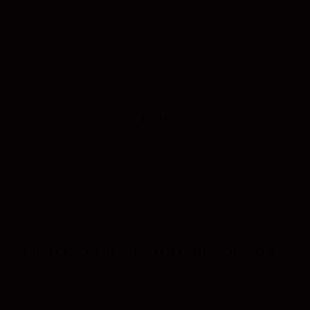
 Orte der Reflexion und der
 Workshops und Seminaren bringt sie
mmen. Sie setzt damit in
s Engagement. Unterstützen Sie
SPENDEN
der KD-Bank.
 e.V.:
IMMER AUF DEM LAUFENDEN BLEIBEN
Abonnieren Sie unseren Newsletter