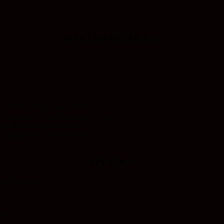
DISKURS-BEITRÄGE
 Orte der Reflexion und der
 Workshops und Seminaren bringt sie
mmen. Sie setzt damit in
s Engagement. Unterstützen Sie
SPENDEN
der KD-Bank.
 e.V.: