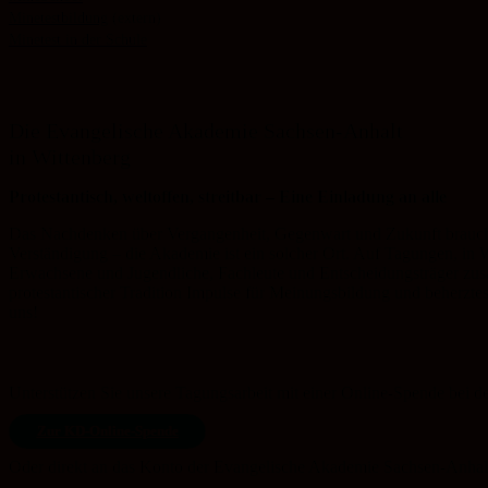
Minetestbildung
(extern)
Minetest in der Schule
Die Evangelische Akademie Sachsen-Anhalt
in Wittenberg
Protestantisch, weltoffen, streitbar – Eine Einladung an alle
Das Nachdenken über Vergangenheit, Gegenwart und Zukunft braucht
Verständigung – die Akademie ist ein solcher Ort. Auf Tagungen, in
Erwachsene und Jugendliche, Fachleute und Entscheidungsträger zusa
protestantischer Tradition Impulse für Meinungsbildung und beherzte
uns!
Unterstützen Sie unsere Tagungsarbeit mit einer Online-Spende bei 
Zur KD-Online-Spende
Oder direkt an das Konto der Evangelische Akademie Sachsen-Anhalt