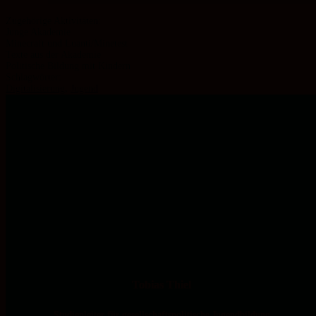
Junge Akademie
Minecraft und Luanti/Minetest
Texte aus der Akademie
Politische Bildung mit Kindern
Schlagwörter:
Digitalisierung
,
Jugend
Tobias Thiel
Studienleiter für gesellschaftspolitische Jugendbildung