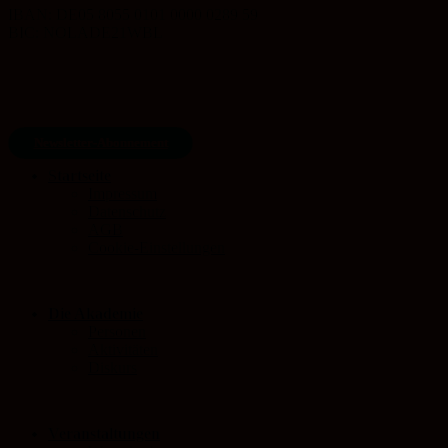
IBAN: DE05 8055 0101 0000 0289 59
BIC: NOLADE21WBL
Newsletter-Abonnement
Startseite
Impressum
Datenschutz
AGB
Cookie-Einstellungen
Die Akademie
Personen
Aktivitäten
Diskurs
Veranstaltungen