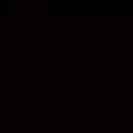
mehr erfahren
Junge Akademie
Alles Glaubenssache
Jugendforum im LK WB
Minetest/Minecraft
Pol. Bildung mit Kindern
Stelen und Steine
Minecraft und Luanti/Minetest
Klimakrise – was tun?
(extern)
Die faire Stadt
MineHandy
MineSchool