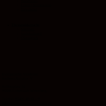
Warenkorb
Login / Nutzerkonto
Newsletter
Themenübersicht
Spirituell
Soziokulturell
Ökologisch
Evangelische Akademie
Sachsen-Anhalt e. V.
Schlossplatz 1d
06886 Lutherstadt Wittenberg
Telefon:
03491 49 88 – 0
info@ev-akademie-wittenberg.de