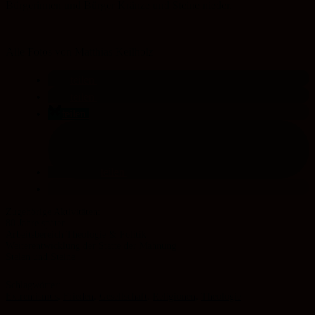
Bürgerinnen und Bürger Kränze und Steine nieder.
Alle Fotos von Matthias Keilholz
teilen
teilen
teilen
teilen
80 Jahre später
Arbeitsbereich Theologie & Politik
Weiterentwicklung der Stätte der Mahnung
Stelen und Steine
Schlagwörter:
Extremismus
,
Frieden
,
Gesellschaft
,
Religionen
,
Theologie