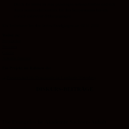
Durch die Stelen ist man gezwungen stehenzubleiben und sich
damit auseinanderzusetzen, bei den Stolpersteinen bin ich
einfach unbewusst drübergegangen.
Ein Teilnehmer bei den Stelen-Rundgängen am 08.11.2018
Weiter zu:
Projektidee
Personen
Galerie
Aktuelle Beiträge
Ein Projekt im Rahmen der
DISKURS-BEITRÄGE
Die Evangelische Akademie Sachsen-Anhalt
in Wittenberg