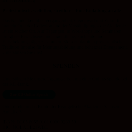
Protestantisch, weltoffen, streitbar – Eine Einladung an alle
Das Nachdenken über Vergangenheit, Gegenwart und Zukunft
braucht Orte der Reflexion und der Verständigung – die Akademie
ist ein solcher Ort. Auf Tagungen, in Workshops und Seminaren
bringt sie Erwachsene und Jugendliche, Fachleute und
Entscheidungsträger zusammen. Sie setzt damit in protestantischer
Tradition Impulse für Meinungsbildung und beherztes Engagement.
Unterstützen Sie uns!
SPENDEN
Unterstützen Sie unsere Tagungsarbeit mit einer Online-Spende bei
der KD-Bank.
Zur KD-Online-Spende
Oder direkt an das Konto der Evangelische Akademie Sachsen-
Anhalt e.V.:
IBAN: DE05 8055 0101 0000 0289 59
BIC: NOLADE21WBL