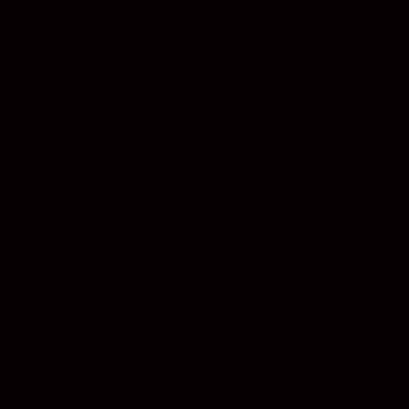
Vor 80 Jahren, am 27. Januar 1945, wurde das Konzentrationslager
Auschwitz-Birkenau durch Soldaten der Roten Armee befreit. Die
Konzentrationslager sind Zeugen und Sinnbild für die unzählbaren
Gräueltaten der NS-Diktatur. Mit der Gedenkveranstaltung wird der
Opfer gedacht, aber auch der zahlreichen Lücken, die sie
hinterlassen haben. Gleichzeitig erinnert der Tag daran, dass die
Welt noch immer nicht von Fremdenhass, Antisemitismus und
Antiziganismus befreit wurde. Eine freundliche und offene
Gesellschaft fordert von Allen Courage und Engagement für
Zusammenhang und Verständigung in ihren jeweiligen
Verantwortungsbereichen.
Zur diesjährigen Gedenkveranstaltung der Opfer des
Nationalsozialismus luden die Stadt Wittenberg, die
Stadtkirchengemeinde St. Marien, die Evangelische Akademie
Sachsen-Anhalt und die AWO KV Wittenberg ein.
Anders als in den Vorjahren fand das Programm in der Stadtkirche
St. Marien statt. Nach einer Begrüßung folgten drei Wortbeiträge der