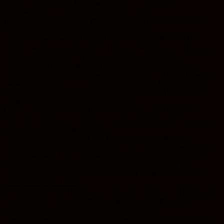
Einladenden und drei Instrumentalstücke von jüdischen
Komponisten – vorgetragen von Michael Stolle.
In einem ersten Beitrag las Pfarrer Fabian Mederacke einen sehr
bewegenden Auszug aus der Autobiografie der
Auschwitzüberlebenden Rachel Hanan
Ich habe Wut und Hass
besiegt
vor. Der Auszug schildert Hanans Gedanken zur Frage,
was
bleibt nach Auschwitz?
Für die Autorin sind es
Liebe
und
Geborgenheit
, die sie bei ihren Eltern erfuhr und welche ihr in
Auschwitz nicht weggenommen werden konnten. Diese Liebe und
Geborgenheit waren wie ein
Schutzschild
gegen Hass und Hetze.
Der Auszug ermutigt dazu, in den uns anvertrauten Beziehungen die
Samen für einen solchen Schutz zu sähen.
Die Geschäftsführerin des Kreisverbandes der AWO, Corinna
Reinecke, schilderte das Engagement der Arbeiterwohlfahrt in den
unterschiedlichen Lebensbereichen.
Zuletzt sprach Christoph Maier, Direktor der Evangelischen
Akademie. Sein Beitrag rief in Erinnerung, dass antidemokratische
und homophobe Kräfte demokratische Wahlen gewinnen können.
Es liegt deshalb an uns, wachsam zu sein, sowie Räume zu
schaffen, in denen Vertrauen entsteht und Dialog stattfinden kann
(
zur vollständigen Rede
).
Im Anschluss an das Programm fand an der Stätte der Mahnung das
Gedenken statt. Nachdem Pfarrer Mederacke ein Bußgebet
gesprochen hatte, legten Landrat Christian Tylsch
Oberbürgermeister Torsten Zugehör, sowie zahlreiche Vereine und