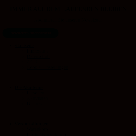
IMMER AUF DEM LAUFENDEN BLEIBEN
Abonnieren Sie unseren Newsletter
Newsletter-Abonnement
Startseite
Impressum
Datenschutz
AGB
Cookie-Einstellungen
Die Akademie
Personen
Aktivitäten
Diskurs
Veranstaltungen
Warenkorb
Login / Nutzerkonto