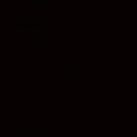
Newsletter
Themenübersicht
Spirituell
Soziokulturell
Ökologisch
Mastodon
Facebook
Instagram
YouTube
Evangelische Akademie
Sachsen-Anhalt e. V.
Schlossplatz 1d
06886 Lutherstadt Wittenberg
Telefon:
03491 49 88 – 0
info@ev-akademie-wittenberg.de