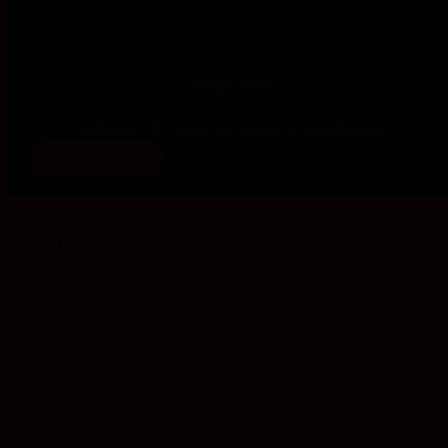
Tobias Thiel
Studienleiter für gesellschaftspolitische Jugendbildung
mehr erfahren
Junge Akademie
Alles Glaubenssache
Jugendforum im LK WB
Minetest/Minecraft
Pol. Bildung mit Kindern
Stelen und Steine