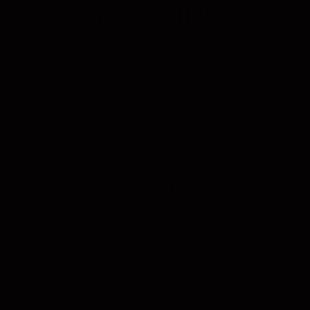
DISKURS-BEITRÄGE
 Orte der Reflexion und der
 Workshops und Seminaren bringt sie
mmen. Sie setzt damit in
s Engagement. Unterstützen Sie
SPENDEN
der KD-Bank.
 e.V.: