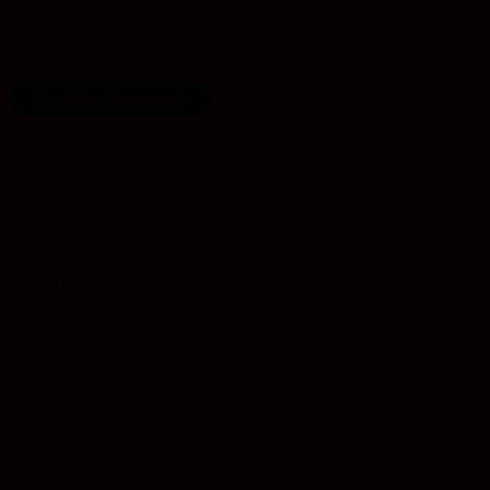
Newsletter-Abonnement
Startseite
Impressum
Datenschutz
AGB
Cookie-Einstellungen
Die Akademie
Personen
Aktivitäten
Diskurs
Veranstaltungen
Warenkorb
Login / Nutzerkonto
Newsletter