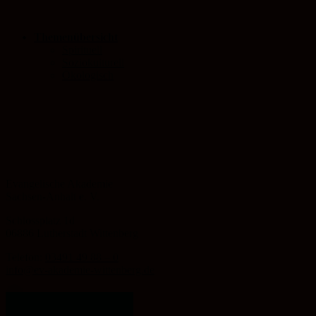
Themenübersicht
Spirituell
Soziokulturell
Ökologisch
Evangelische Akademie
Sachsen-Anhalt e. V.
Schlossplatz 1d
06886 Lutherstadt Wittenberg
Telefon:
03491 49 88 – 0
info@ev-akademie-wittenberg.de
Zum Inhalt springen