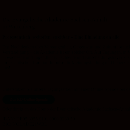
Die Evangelische Akademie Sachsen-Anhalt
in Wittenberg
Protestantisch, weltoffen, streitbar – Eine Einladung an alle
Das Nachdenken über Vergangenheit, Gegenwart und Zukunft braucht
Verständigung – die Akademie ist ein solcher Ort. Auf Tagungen, in
Erwachsene und Jugendliche, Fachleute und Entscheidungsträger zusa
protestantischer Tradition Impulse für Meinungsbildung und beherzte
uns!
Unterstützen Sie unsere Tagungsarbeit mit einer Online-Spende bei 
Zur KD-Online-Spende
Oder direkt an das Konto der Evangelische Akademie Sachsen-Anhalt
IBAN: DE05 8055 0101 0000 0289 59
BIC: NOLADE21WBL