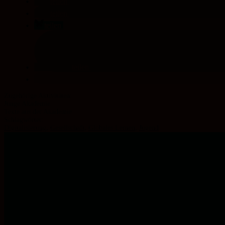
teilen
teilen
teilen
teilen
Junge Akademie
Texte aus der Akademie
Schlagwörter:
Digitalisierung
,
Gesellschaft
,
Globales Lernen
,
Jugend