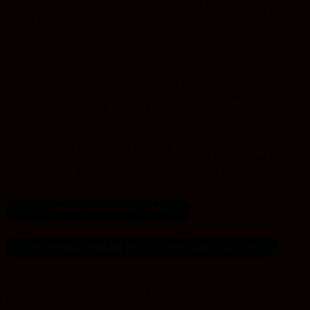
Services Act, das Jugendschutzgesetz, die KI-Verordnung: Es gibt
bereits Rechtsrahmen, die Schutz böten, wenn sie konsequent
durchgesetzt würden.“ Außerdem weist die GMK auf bereits
bestehende soziale Ungleichheiten hin: „Wer ausschließlich mit
Verboten agiert, verstärkt bestehende Ungleichheiten, statt sie
auszugleichen. Kinder- und Jugendmedienschutz muss daher auch
sozialpolitisch gedacht werden und darf strukturelle
Benachteiligungen nicht weiter verschärfen.“ Außerdem würde
bisher auch in diesem Punkt die Beteiligung von Kindern und
Jugendlichen fehlen. Die Satire-Seite „Postillon“ geht noch einen
Schritt weiter und meint, dass Erwachsene das eigentliche Problem
sein. Auf einem Bild werden junge Menschen gezeigt, die souverän
mit digitalen Medien umgehen und ein Social-Media-Verbot für
Menschen über 40 Jahren fordern, weil diese auf jeden KI-Müll
reinfallen würden.
Zur Stellungnahme der GMK
Postillon-Artikel zur Social-Media-Altersgrenze
Am Rande eines Workshops zu Künstlicher Intelligenz am 11.
Februar 2026 lud Studienleiter Tobias Thiel gleich zu zwei