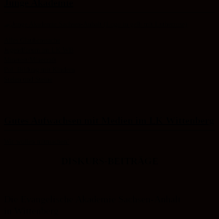
Junge Akademie
Alles Glaubenssache
Jugendforum im LK WB
Minetest/Minecraft
Pol. Bildung mit Kindern
Stelen und Steine
Gutes Aufwachsen mit Medien im LK Wittenberg
Wir wollen mitmachen!
DISKURS-BEITRÄGE
Die Evangelische Akademie Sachsen-Anhalt
in Wittenberg