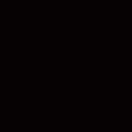
Ein Leben ohne Medien ist heute nicht mehr denkbar, aber es fällt
bei den meisten Medien auch schwer, sie als wirklich gut zu
bezeichnen. Kommerzielle soziale Netzwerke erfinden z.B. immer
wieder neue Mechanismen, um Nutzende noch länger innerhalb der
Angebote des Anbieters zu halten. Trolle, Fake News und
Hassbotschaften nehmen gleichzeitig großen Einfluss auf die Inhalte
nehmen und Algorithmen können dazu führen, dass Nutzende nur
Ausschnitte aus der Welt wahrnehmen. Das alles führt dazu, dass
insbesondere soziale Netzwerke ein hohes Gefahrenpotenzial für
Kinder und Jugendliche, aber auch für Erwachsene haben. Es kann
aber keine Lösung sein, Kinder und Jugendlichen deshalb den
Zugang zu sperren. Vielmehr brauche es eine wirkungsvolle
Regulierung aller Medien und gute Medienkompetenz bei den
Nutzenden.
Die Gesellschaft für Medienpädagogik und Kommunikationskultur
(GMK) ruft deshalb in ihrer Stellungnahme vom 15. Februar 2026
dazu auf, Plattformen nicht Jugendliche zu regulieren. „Der Digital