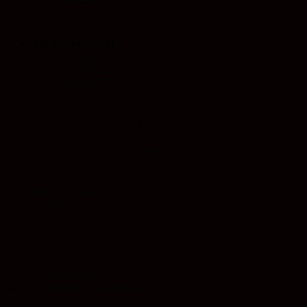
Themenübersicht
Spirituell
Soziokulturell
Ökologisch
Mastodon
Facebook
Instagram
YouTube
Evangelische Akademie
Sachsen-Anhalt e. V.
Schlossplatz 1d
06886 Lutherstadt Wittenberg
Telefon:
03491 49 88 – 0
info@ev-akademie-wittenberg.de