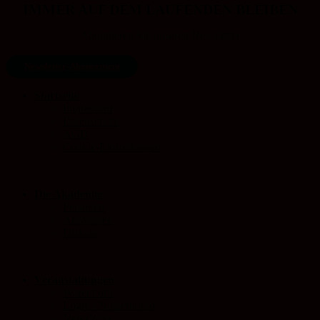
IMMER AUF DEM LAUFENDEN BLEIBEN
Abonnieren Sie unseren Newsletter
Newsletter-Abonnement
Startseite
Impressum
Datenschutz
AGB
Cookie-Einstellungen
Die Akademie
Personen
Aktivitäten
Diskurs
Veranstaltungen
Warenkorb
Login / Nutzerkonto
Newsletter