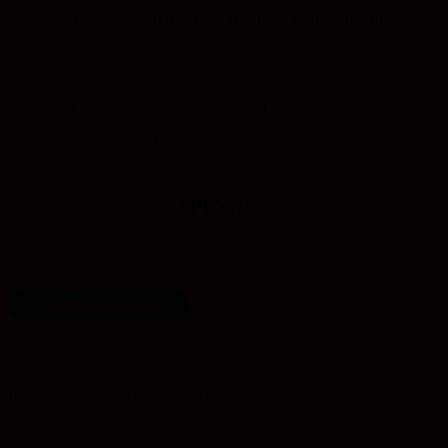
Protestantisch, weltoffen, streitbar – Eine Einladung an alle
Das Nachdenken über Vergangenheit, Gegenwart und Zukunft
braucht Orte der Reflexion und der Verständigung – die Akademie
ist ein solcher Ort. Auf Tagungen, in Workshops und Seminaren
bringt sie Erwachsene und Jugendliche, Fachleute und
Entscheidungsträger zusammen. Sie setzt damit in protestantischer
Tradition Impulse für Meinungsbildung und beherztes Engagement.
Unterstützen Sie uns!
SPENDEN
Unterstützen Sie unsere Tagungsarbeit mit einer Online-Spende bei
der KD-Bank.
Zur KD-Online-Spende
Oder direkt an das Konto der Evangelische Akademie Sachsen-
Anhalt e.V.:
IBAN: DE05 8055 0101 0000 0289 59
BIC: NOLADE21WBL