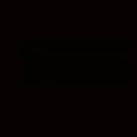
das lokale Netzwerk koordiniert. Allerdings würden diese bisher
nicht systematisch erfasst und beworben, schon gar nicht gemeinsam
vorgestellt. Um diese Lücke zu schließen lädt er deshalb zur
Netzwerkarbeit ein. Andere Partner aus der Region sind herzlich
eingeladen, ebenfalls für eine gutes Aufwachsen von Kindern und
Jugendlichen mit Medien einzustehen: Kontakt über
Tobias Thiel
.
teilen
teilen
teilen
teilen
Gutes Aufwachsen mit Medien im LK Wittenberg
Junge Akademie
Kirche aktiv
Schlagwörter:
Digitalisierung
,
Gesellschaft
,
Jugend