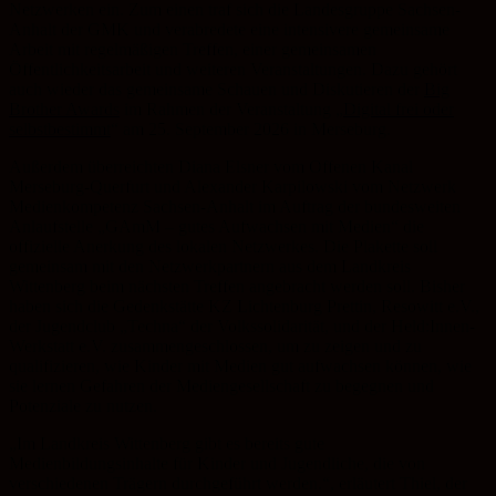
Netzwerken ein. Zum einen traf sich die Landesgruppe Sachsen-
Anhalt der GMK und verabredete eine intensivere gemeinsame
Arbeit mit regelmäßigen Treffen, einer gemeinsamen
Öffentlichkeitsarbeit und weiteren Veranstaltungen. Dazu gehört
auch wieder das gemeinsame Schauen und Diskutieren der
Big
Brother Awards
im Rahmen der Veranstaltung „
Digital frei oder
selbstbestimmt
“ am 25. September 2026 in Merseburg.
Außerdem überreichten Diana Elsner vom Offenen Kanal
Merseburg-Querfurt und Alexander Karpilowski vom Netzwerk
Medienkompetenz Sachsen-Anhalt im Auftrag der bundesweiten
Anlaufstelle „GAmM – gutes Aufwachsen mit Medien“ die
offizielle Anerkung des lokalen Netzwerkes. Die Plakette soll
gemeinsam mit den Netzwerkpartnern aus dem Landkreis
Wittenberg beim nächsten Treffen angebracht werden soll. Bisher
haben sich die Gedenkstätte KZ Lichtenburg Prettin, Resowitt e.V.,
der Jugendclub „Techna“ der Volkssolidarität, und der Held:Innen-
Werkstatt e.V. zusammengeschlossen, um zu zeigen und zu
qualifizieren, wie Kinder mit Medien gut aufwachsen können, wie
sie lernen Gefahren der Mediengesellschaft zu begegnen und
Potenziale zu nutzen.
„Im Landkreis Wittenberg gibt es bereits gute
Medienbildungsinhalte für Kinder und Jugendliche, die von
verschiedenen Trägern durchgeführt werden.“, erläutert Thiel, der