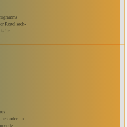
lprogramms
er Regel sach-
lische
aus
 besonders in
ehmende