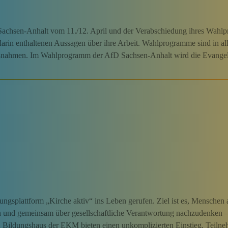
 Sachsen-Anhalt vom 11./12. April und der Verabschiedung ihres Wah
arin enthaltenen Aussagen über ihre Arbeit. Wahlprogramme sind in all
 Maßnahmen. Im Wahlprogramm der AfD Sachsen-Anhalt wird die Evange
ngsplattform „Kirche aktiv“ ins Leben gerufen. Ziel ist es, Menschen 
 und gemeinsam über gesellschaftliche Verantwortung nachzudenken –
len Bildungshaus der EKM bieten einen unkomplizierten Einstieg. Teiln