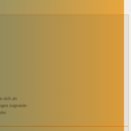
n sich als
ungen zugrunde.
oder