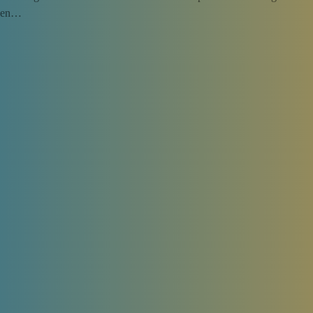
ngen…