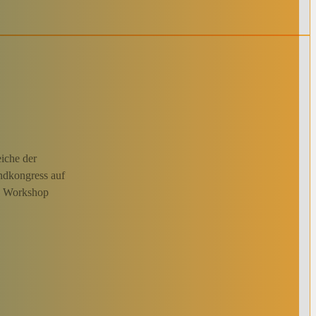
iche der
ndkongress auf
ls Workshop