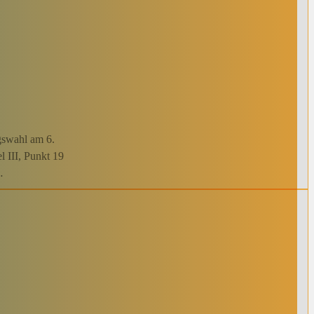
gswahl am 6.
 III, Punkt 19
…