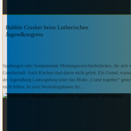
Bubble Crasher beim Lutherischen
Jugendkongress
Spaltungen oder fundamentale Meinungsverschiedenheiten, die sich wi
Gesellschaft. Auch Kirchen sind davor nicht gefeit. Ein Grund, war
der Jugendburg Ludwigsburg unter das Motto „Come together“ gestell
nicht fehlen. In zwei Workshopphasen für…