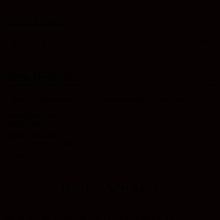
Konfis Global
In diesem Blog berichte ich zu Globalem Lernen in der Konfi-Arbeit und
gebe Anregungen zur Nutzung digitaler Medien.
Junge Akademie
Alles Glaubenssache
Jugendforum im LK WB
Minetest/Minecraft
Pol. Bildung mit Kindern
Stelen und Steine
DISKURS-BEITRÄGE
Die Evangelische Akademie Sachsen-Anhalt