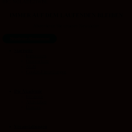
BIC: NOLADE21WBL
IMMER AUF DEM LAUFENDEN BLEIBEN
Abonnieren Sie unseren Newsletter
Newsletter-Abonnement
Startseite
Impressum
Datenschutz
AGB
Cookie-Einstellungen
Die Akademie
Personen
Aktivitäten
Diskurs
Veranstaltungen
Warenkorb