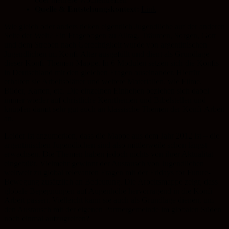
Quelle & Entstehungskontext:
Link
Wie gleich oder anders ticken eigentlich Jugendliche auf der anderen
Seite der Welt? Ein Fragebogen zu Alltag, Träumen, Sorgen, Gott
und dem Streben nach Gerechtigkeit wurde von argentinischen
Jugendlichen im Konfi-Alter ausgefüllt und dient als Grundlage
dieser Konfi-Themen-Mappe. In 6 Modulen setzen sich die Konfis
in Deutschland mit den gleichen Fragen auseinander. Hierfür
erhalten sie Arbeitsblätter und weitere Materialien, wie Filme,
Bilder, Karten, etc. Die einzelnen Einheiten beziehen sich dabei
immer wieder auf christliche Kernthemen und Bibelstellen und
knüpfen damit sehr gut auch an klassische Themen der Konfi-Arbeit
an.
Leider ist anzumerken, dass die Mappe aus dem Jahr 2012 ist – die
argentinischen Jugendlichen sind also mittlerweile schon längst
erwachsen. Die Themen haben jedoch nichts von ihrer Aktualität
eingebüßt. Vielmehr gewinnt der Austausch von Jugendlichen
weltweit zu global relevanten Fragen mit der Fridays for Future-
Bewegung zusätzlich an Bedeutung. Die Arbeitsmappe zeigt, dass
globale Begegnungen auf Augenhöhe hervorragend in die Konfi-
Arbeit passen. Vielleicht kann sie auch als Grundlage dienen, um
den Austausch mit der eigenen Partnergemeinde im globalen Süden
noch einmal aufzugreifen?