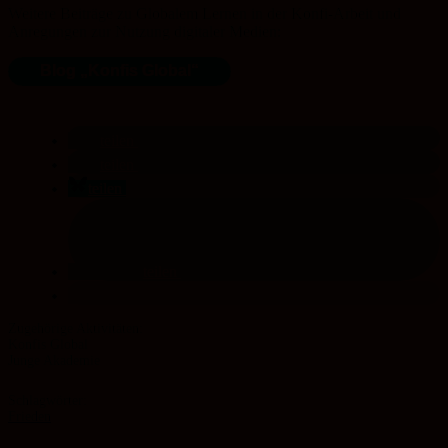
Weitere Beiträge zu Globalem Lernen in der Konfi-Arbeit und
Anregungen zur Nutzung digitaler Medien:
Blog „Konfis Global“
teilen
teilen
teilen
teilen
Konfis Global
Junge Akademie
Schlagwörter:
Frieden