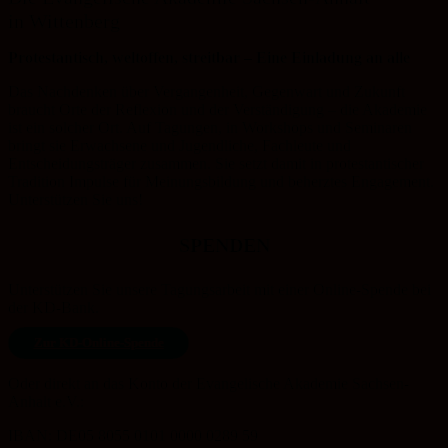
in Wittenberg
Protestantisch, weltoffen, streitbar – Eine Einladung an alle
Das Nachdenken über Vergangenheit, Gegenwart und Zukunft
braucht Orte der Reflexion und der Verständigung – die Akademie
ist ein solcher Ort. Auf Tagungen, in Workshops und Seminaren
bringt sie Erwachsene und Jugendliche, Fachleute und
Entscheidungsträger zusammen. Sie setzt damit in protestantischer
Tradition Impulse für Meinungsbildung und beherztes Engagement.
Unterstützen Sie uns!
SPENDEN
Unterstützen Sie unsere Tagungsarbeit mit einer Online-Spende bei
der KD-Bank.
Zur KD-Online-Spende
Oder direkt an das Konto der Evangelische Akademie Sachsen-
Anhalt e.V.:
IBAN: DE05 8055 0101 0000 0289 59