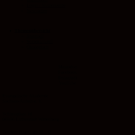
Login / Nutzerkonto
Newsletter
Themenübersicht
Spirituell
Soziokulturell
Ökologisch
Mastodon
Facebook
Instagram
YouTube
Evangelische Akademie
Sachsen-Anhalt e. V.
Schlossplatz 1d
06886 Lutherstadt Wittenberg
Telefon:
03491 49 88 – 0