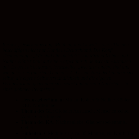
Respekt, Diskriminierung, Mobbing und Gewalt – diese Themen
beschäftigen nicht nur Konfis in Deutschland. Die Konfi
Themenmappe „Wir sind alle gleich?!“ von Mirjam Köhler und
Nadine Köhler baut auf einem argentinisch-deutschem Austausch
auf. Es geht nicht darum, festzustellen „wie arm andere sind und
wie gut wir es (meistens) haben“. Ziel ist ein Nachdenken über sich
selbst, die eigene Selbstverständlichkeit und die eigenen
Verantwortung gegenüber sich selbst und unseren Nächsten – in
einer globalen Perspektive.
Herausgeber*innen:
Mirjam Köhler & Nadine Köhler,
KED Nordkirche
Thema des GL:
Globaler Austausch, Menschenrechte,
Werte, Gerechtigkeit
Thema der KA:
Nächstenliebe, Glaubensbekenntnis,
Gebet
Einheiten:
6 Module zu je ca. 35 Minuten, ein Konfi-Tag
oder mehrere Wochentreffen