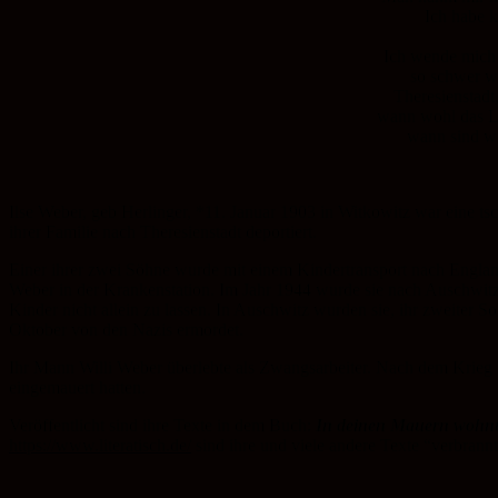
Ich habe k
Ich wende mich 
so schwer wi
Theresienstadt,
wann wohl das Le
wann sind wi
Ilse Weber, geb Herlinger, *11. Januar 1903 in Witkowitz war eine tsc
ihrer Familie nach Theresienstadt deportiert.
Einer ihrer zwei Söhne wurde mit einem Kindertransport nach England 
Weber in der Krankenstation. Im Jahr 1944 wurde sie nach Auschwitz de
Kinder nicht allein zu lassen. In Auschwitz wurden sie, ihr zweiter So
Oktober von den Nazis ermordet.
Ihr Mann Willi Weber überlebte als Zwangsarbeiter. Nach dem Krieg ba
eingemauert hatten.
Veröffentlicht sind ihre Texte in dem Buch:
In deinen Mauern wohnt
https://www.literatisch.de/
sind ihre und viele andere Texte “verbrann