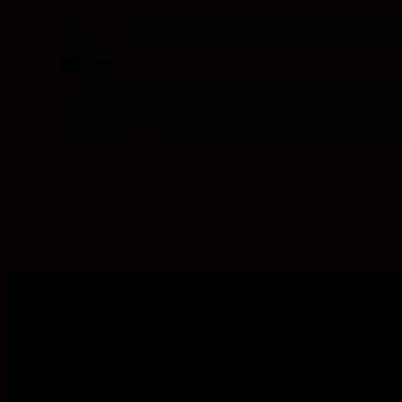
teilen
teilen
teilen
teilen
Arbeitsbereich Kultur
Denk­bewegungen
wörterfluss – Lesungen
Schlagwörter:
Bildung
,
Extremismus
,
Kultur