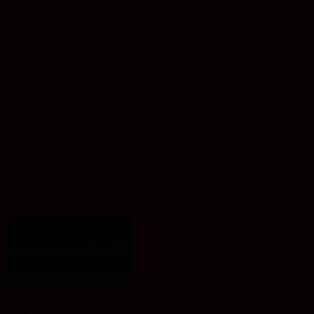
Evangelische Akademie
Sachsen-Anhalt e. V.
Schlossplatz 1d
06886 Lutherstadt Wittenberg
Telefon:
03491 49 88 – 0
info@ev-akademie-wittenberg.de
Zum Inhalt springen
Werkzeugleiste öffnen
Werkzeuge für Barrierefreiheit
Text vergrößern
Text verkleinern