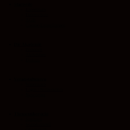
Startseite
Impressum
Datenschutz
AGB
Cookie-Einstellungen
Die Akademie
Personen
Aktivitäten
Diskurs
Veranstaltungen
Warenkorb
Login / Nutzerkonto
Newsletter
Themenübersicht
Spirituell
Soziokulturell
Ökologisch