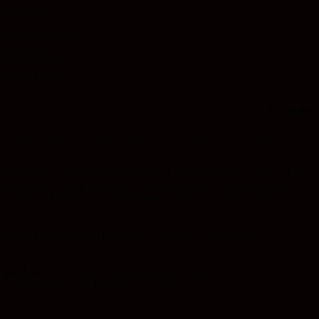
eines mehr.
betrübt und matt,
rd mir dabei.
 Theresienstadt,
id ein Ende hat –
r wieder frei?
Ilse Weber
hechisch-jüdische Schriftstellerin. Am 6. Februar 1942 wurde sie mit
verschickt und überlebte die Shoa. In Theresienstadt arbeitete Ilse
portiert – sie meldete sich freiwillig, um die von ihr betreuten
hn und die Kinder, die sie begleitete, gleich zur Ankunft am 06.
rg er Ilses Gedicht-Manuskript, dass sie in Theresienstadt
 das Leid
. Die Gedichte sind gemeinfrei. Unter
ter Dichterinnen und Dichter“ zu finden.