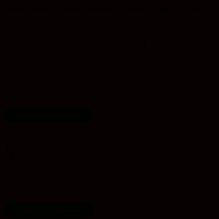
Protestantisch, weltoffen, streitbar – Eine Einladung an alle
Das Nachdenken über Vergangenheit, Gegenwart und Zukunft braucht
Verständigung – die Akademie ist ein solcher Ort. Auf Tagungen, in
Erwachsene und Jugendliche, Fachleute und Entscheidungsträger zusa
protestantischer Tradition Impulse für Meinungsbildung und beherzte
uns!
Unterstützen Sie unsere Tagungsarbeit mit einer Online-Spende bei 
Zur KD-Online-Spende
Oder direkt an das Konto der Evangelische Akademie Sachsen-Anhalt
IBAN: DE05 8055 0101 0000 0289 59
BIC: NOLADE21WBL
Newsletter-Abonnement