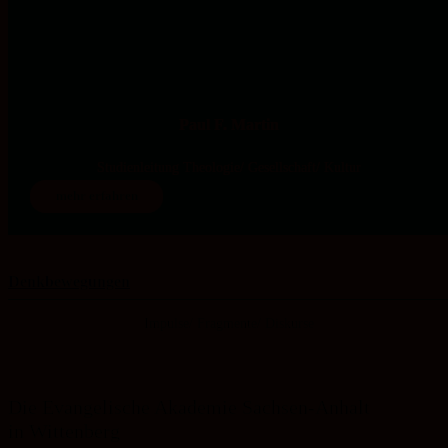
Paul F. Martin
Studienleitung Theologie/ Gesellschaft/ Kultur
mehr erfahren
Denk­bewegungen
Impulse/ Fragmente/ Diskurse
Die Evangelische Akademie Sachsen-Anhalt
in Wittenberg