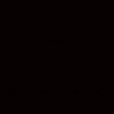
 Orte der Reflexion und der
 Workshops und Seminaren bringt sie
mmen. Sie setzt damit in
s Engagement. Unterstützen Sie
SPENDEN
der KD-Bank.
 e.V.:
IMMER AUF DEM LAUFENDEN BLEIBEN
Abonnieren Sie unseren Newsletter