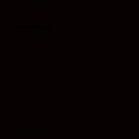
Newsletter
Themenübersicht
Spirituell
Soziokulturell
Ökologisch
Mastodon
Facebook
Instagram
YouTube
Evangelische Akademie
Sachsen-Anhalt e. V.
Schlossplatz 1d
06886 Lutherstadt Wittenberg
Telefon:
03491 49 88 – 0
info@ev-akademie-wittenberg.de