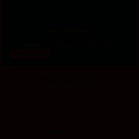
Vincent Kleinbub
Mitarbeiter im Projekt „Bildspuren“ (2022 bis 2023)
mehr erfahren
DISKURS-BEITRÄGE
Die Evangelische Akademie Sachsen-Anhalt