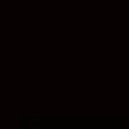
drei Jahre nach der Shoah eine scharfe Kritik am NS-
Antisemitismus und der Beteiligung vieler deutscher an der sog.
Volksgemeinschaft vor. Auf der historischen Folie eines
antisemitischen Schauprozesses im 19. Jahrhundert inszenierte der
Regisseur die gesellschaftliche Massendynamik, auf deren
Grundlage sich die nationalsozialistische Verfolgungs- und
Vernichtungspraxis hatte vollziehen können. Die Anklage seines
Films betraf ihn unterdessen selbst: Nach der Machtübernahme war
Georg Wilhelm Pabst zunächst ins US-amerikanische, dann ins
französische Exil gegangen, 1939 kehrte er für allerdings nach
Österreich zurück. Nachdem eine Verletzung ihn an der Ausreise
hinderte, blieb Pabst im Deutschen Reich – und drehte in den
1940er Jahren eine Reihe von Kinofilmen im Sinne des
nationalsozialistischen Regimes. Vielen seiner KollegInnen galt der
Regisseur in der Nachkriegszeit als Opportunist, dem man seinen
Antifaschismus nicht abzunehmen bereit war. Gleichwohl kann
„Der Prozess“ heute als eindrückliches Beispiel der frühen
cineastischen Auseinandersetzung mit dem modernen
Antisemitismus gelten – nicht zuletzt deshalb, weil mit Ernst
Deutsch ein Schauspieler die Hauptrolle übernahm, der 1933 selbst
vor dem NS-Antisemitismus geflohen war.
teilen
teilen