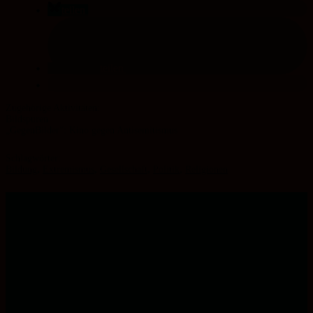
teilen
teilen
Bildspuren
„GegenBilder“: Kino gegen Antisemitismus
Schlagwörter:
Bildung
,
Extremismus
,
Gesellschaft
,
Politik
,
Religionen