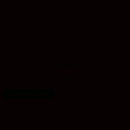
in Wittenberg
Protestantisch, weltoffen, streitbar – Eine Einladung an alle
Das Nachdenken über Vergangenheit, Gegenwart und Zukunft
braucht Orte der Reflexion und der Verständigung – die Akademie
ist ein solcher Ort. Auf Tagungen, in Workshops und Seminaren
bringt sie Erwachsene und Jugendliche, Fachleute und
Entscheidungsträger zusammen. Sie setzt damit in protestantischer
Tradition Impulse für Meinungsbildung und beherztes Engagement.
Unterstützen Sie uns!
SPENDEN
Unterstützen Sie unsere Tagungsarbeit mit einer Online-Spende bei
der KD-Bank.
Zur KD-Online-Spende
Oder direkt an das Konto der Evangelische Akademie Sachsen-
Anhalt e.V.:
IBAN: DE05 8055 0101 0000 0289 59
BIC: NOLADE21WBL