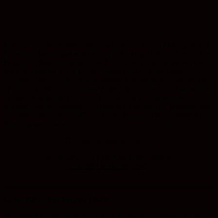
Etwa 25 Zuschauerinnen und Zuschauer waren am Montag ins Kiez
Kino nach Dessau gekommen, um sich Georg Wilhelm Pabsts „Der
Prozess“ (1948) anzusehen. Der Film ist der erste von dreien, die
noch bis Oktober in der Reihe „GegenBilder – Kino gegen
Antisemitismus“ laufen. Die Filmreihe wird organsiert vom Verein
„Film ab! In Dessau“ und dem Projekt „Bildspuren“, in Kooperation
mit der Gesellschaft für Christlich-Jüdische Zusammenarbeit
Sachsen-Anhalt. Vorgestellt werden drei cineastische Versuche, den
Antisemitismus nach 1945 kritisch ins Bewusstsein zu heben und
ihm entgegenzutreten.
Der nächste Film der Reihe:
5. Juni 2023, 19 Uhr, Kiez Kino (Dessau)
Tabu der Gerechten (1947)
G. W. Pabst: Der Prozess (1948)
Mit seinem ersten Nachkriegsfilm „Der Prozess“ nahm Pabst keine