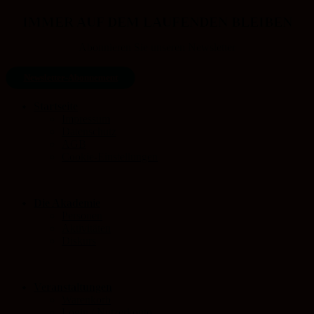
IMMER AUF DEM LAUFENDEN BLEIBEN
Abonnieren Sie unseren Newsletter
Newsletter-Abonnement
Startseite
Impressum
Datenschutz
AGB
Cookie-Einstellungen
Die Akademie
Personen
Aktivitäten
Diskurs
Veranstaltungen
Warenkorb
Login / Nutzerkonto