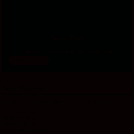
Tobias Thiel
Studienleiter für gesellschaftspolitische Jugendbildung
mehr erfahren
Junge Akademie
Alles Glaubenssache
Jugendforum im LK WB
Minetest/Minecraft
Pol. Bildung mit Kindern