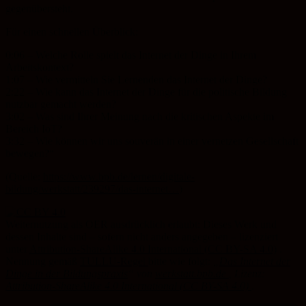
gegenübersteht.
Für einen schnellen Überblick:
0:06 – Welche Rolle spielt das Internet der Dinge in Ihrem
Arbeitskontext?
1:07 – Wie vermitteln Sie Lernenden das Internet der Dinge?
2:22 – Wie kann das Internet der Dinge für die politische Bildung
nutzbar gemacht werden?
3:02 – Was sind Ihrer Meinung nach die kritischen Aspekte im
Bereich IoT?
3:32 – Wie können wir uns souverän in einer vernetzen Gesellschaft
bewegen?“
(Quelle:
https://www.bpb.de/lernen/digitale-
bildung/werkstatt/239297/das-internet…
)
Weiternutzung als OER ausdrücklich erlaubt: Dieses Werk und
dessen Inhalte sind – sofern nicht anders angegeben – lizenziert
unter
Attribution-ShareAlike 4.0 International (CC BY-SA 4.0)
.
Nennung gemäß
TULLU-Regel
bitte wie folgt:
„
Das Internet der
Dinge in der Bildungspraxis
“
von
werkstatt.bpb.de
, Lizenz:
Attribution-ShareAlike 4.0 International (CC BY-SA 4.0)
.