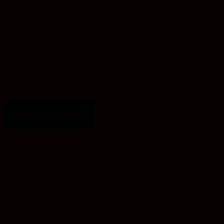
Evangelische Akademie
Sachsen-Anhalt e. V.
Schlossplatz 1d
06886 Lutherstadt Wittenberg
Telefon:
03491 49 88 – 0
info@ev-akademie-wittenberg.de
Zum Inhalt springen
Werkzeugleiste öffnen
Werkzeuge für Barrierefreiheit
Text vergrößern
Text verkleinern
Graustufen
Hoher Kontrast
Negativer Kontrast
Heller Hintergrund
Links unterstreichen
Zurücksetzen