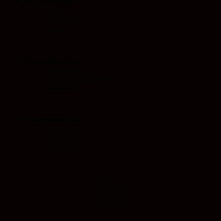
Die Akademie
Personen
Aktivitäten
Diskurs
Veranstaltungen
Warenkorb
Login / Nutzerkonto
Newsletter
Themenübersicht
Spirituell
Soziokulturell
Ökologisch
Mastodon
Facebook
Instagram
YouTube