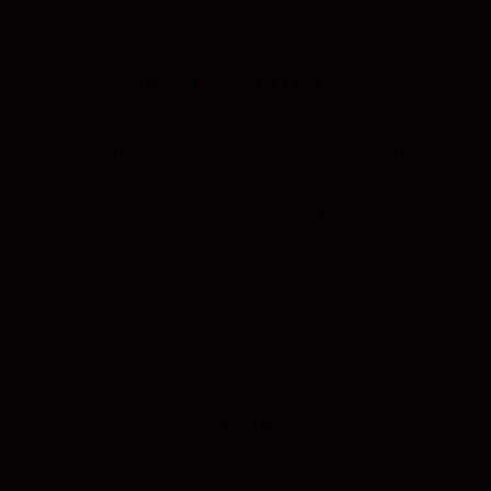
Stelen und Steine
DISKURS-BEITRÄGE
Die Evangelische Akademie Sachsen-Anhalt
in Wittenberg
Protestantisch, weltoffen, streitbar – Eine Einladung an alle
Das Nachdenken über Vergangenheit, Gegenwart und Zukunft
braucht Orte der Reflexion und der Verständigung – die Akademie
ist ein solcher Ort. Auf Tagungen, in Workshops und Seminaren
bringt sie Erwachsene und Jugendliche, Fachleute und
Entscheidungsträger zusammen. Sie setzt damit in protestantischer
Tradition Impulse für Meinungsbildung und beherztes Engagement.
Unterstützen Sie uns!
SPENDEN
Unterstützen Sie unsere Tagungsarbeit mit einer Online-Spende bei
der KD-Bank.