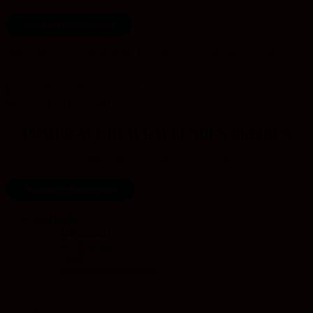
Zur KD-Online-Spende
Oder direkt an das Konto der Evangelische Akademie Sachsen-
Anhalt e.V.:
IBAN: DE05 8055 0101 0000 0289 59
BIC: NOLADE21WBL
IMMER AUF DEM LAUFENDEN BLEIBEN
Abonnieren Sie unseren Newsletter
Newsletter-Abonnement
Startseite
Impressum
Datenschutz
AGB
Cookie-Einstellungen