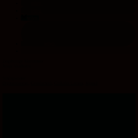
teilen
teilen
teilen
teilen
Junge Akademie
Schlagwörter:
Digitalisierung
,
Gesellschaft
,
Globales Lernen
,
Jugend