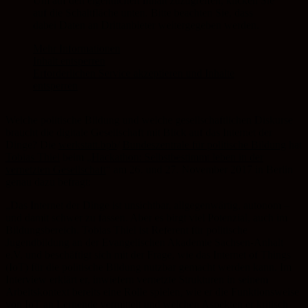
Um auf den eigentlichen Inhalt zuzugreifen, klicken Sie
auf die Schaltfläche unten. Bitte beachten Sie, dass
dabei Daten an Drittanbieter weitergegeben werden.
Mehr Informationen
Inhalt entsperren
Erforderlichen Service akzeptieren und Inhalte
entsperren
Welche politische Bildung und welche gesellschaftlichen Diskurse
braucht die digitale Gesellschaft mit Blick auf das Internet der
Dinge? Die
werkstatt.bpb
/
Bundeszentrale für politische Bildung
hat
Tobias Thiel
beim „
Hackathon: Selbstbestimmt leben in der
vernetzten Gesellschaft
“ am 26. und 27. November 2017 in Berlin
genau dazu befragt:
„Das Internet der Dinge ist unsichtbar, allgegenwärtig, autonom –
und damit schwer zu fassen. Aber es birgt viel Potenzial, auch im
Bildungsbereich. Tobias Thiel ist Referent für politische
Jugendbildung an der Evangelischen Akademie Sachsen-Anhalt
e.V. und beschäftigt sich mit der Frage, wie das Internet of Things
(IoT) für die politische Bildung nutzbar gemacht werden kann. Im
Interview erklärt er, inwiefern vernetzte Strukturen in seinem
Arbeitskontext bereits eine Rolle spielen, wie er die Funktionsweise
von IoT an Lernende vermittelt und welchen Aspekten er kritisch