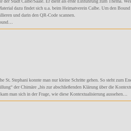
e der Stadt Calbe/Saale. Er dient als erste Einführung zum Thema. Wei
terial dazu findet sich u.a. beim Heimatverein Calbe. Um den Bound z
llieren und darin den QR-Code scannen.
nbound…
e St. Stephani konnte man nur kleine Schritte gehen. So steht zum En
llung“ der Chimäre „bis zur abschließenden Klärung über die Kontextu
n kam man sich in der Frage, wie diese Kontextualisierung aussehen…