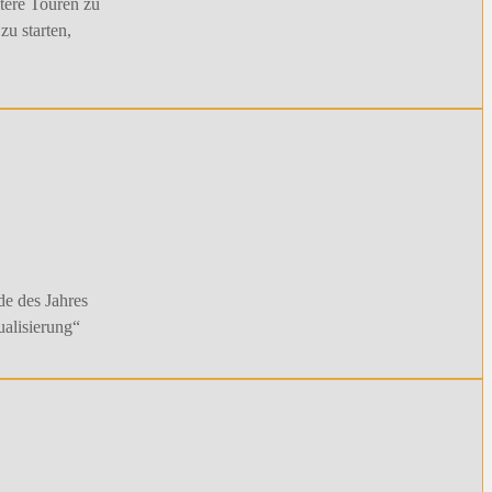
tere Touren zu
u starten,
de des Jahres
alisierung“