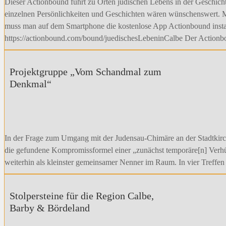
Dieser Actionbound führt zu Orten jüdischen Lebens in der Geschicht
einzelnen Persönlichkeiten und Geschichten wären wünschenswert. Ma
muss man auf dem Smartphone die kostenlose App Actionbound insta
https://actionbound.com/bound/juedischesLebeninCalbe Der Actio
Projektgruppe „Vom Schandmal zum
Denkmal“
In der Frage zum Umgang mit der Judensau-Chimäre an der Stadtkirch
die gefundene Kompromissformel einer „zunächst temporäre[n] Verhü
weiterhin als kleinster gemeinsamer Nenner im Raum. In vier Treffe
Stolpersteine für die Region Calbe,
Barby & Bördeland