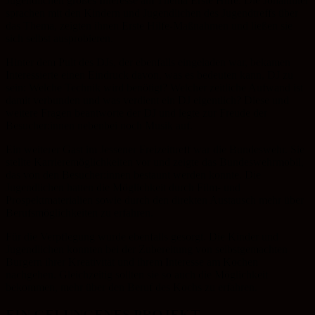
Jugendlichen großes Interesse am Thema Erste Hilfe. Die Johanniter
sprachen mit den Kindern und Jugendlichen des Jugendtreffs über
das Thema, zeigten ihnen Erste Hilfe-Maßnahmen und ließen sie
sich selbst ausprobieren.
Hinter dem Pult des DJs, der ebenfalls eingeladen war, bekamen
Interessierte einen Eindruck davon, was es bedeuten kann, DJ zu
sein: Welche Technik wird benötigt? Welcher zeitliche Aufwand ist
damit verbunden und was verdient ein DJ eigentlich? Diese und
weitere Fragen beantworte der DJ und legte zur Freude der
Besucher:innen nebenbei noch Musik auf.
Ein weiterer Gast im Jessener Freizeittreff war die Bundeswehr. Sie
stellte Karrieremöglichkeiten vor und zeigte das Bundeswehrmobil,
das von den Besucher:innen bestaunt werden konnte. Die
Jugendlichen hatten die Möglichkeit durch Film- und
Prospektmaterialien sowie durch den direkten Austausch mehr über
Berufsmöglichkeiten zu erfahren.
Für die Verpflegung wurde ebenfalls gesorgt. Die Kinder und
Jugendlichen konnten bei der Zubereitung von selbstgemachten
Burgern ihrer Kreativität und ihrem Interesse am Kochen
nachgehen. Gleichzeitig sollten sie so auch die Möglichkeit
bekommen, mehr über den Beruf des Kochs zu erfahren.
EIN GELUNGENES PROJEKT