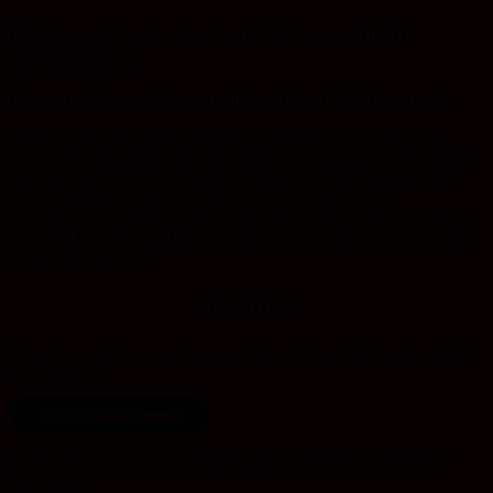
Die Evangelische Akademie Sachsen-Anhalt
in Wittenberg
Protestantisch, weltoffen, streitbar – Eine Einladung an alle
Das Nachdenken über Vergangenheit, Gegenwart und Zukunft
braucht Orte der Reflexion und der Verständigung – die Akademie
ist ein solcher Ort. Auf Tagungen, in Workshops und Seminaren
bringt sie Erwachsene und Jugendliche, Fachleute und
Entscheidungsträger zusammen. Sie setzt damit in protestantischer
Tradition Impulse für Meinungsbildung und beherztes Engagement.
Unterstützen Sie uns!
SPENDEN
Unterstützen Sie unsere Tagungsarbeit mit einer Online-Spende bei
der KD-Bank.
Zur KD-Online-Spende
Oder direkt an das Konto der Evangelische Akademie Sachsen-
Anhalt e.V.: