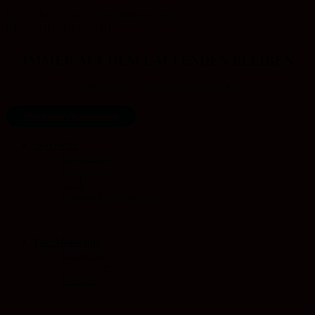
IBAN: DE05 8055 0101 0000 0289 59
BIC: NOLADE21WBL
IMMER AUF DEM LAUFENDEN BLEIBEN
Abonnieren Sie unseren Newsletter
Newsletter-Abonnement
Startseite
Impressum
Datenschutz
AGB
Cookie-Einstellungen
Die Akademie
Personen
Aktivitäten
Diskurs