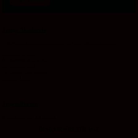
mehr erfahren
Junge Akademie
Alles Glaubenssache
Jugendforum im LK WB
Minetest/Minecraft
Pol. Bildung mit Kindern
Stelen und Steine
Jugendforum
Jugendbeteiligung neu denken!
DISKURS-BEITRÄGE