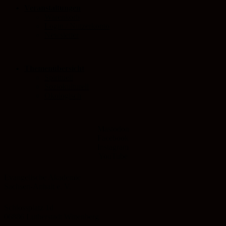
Veranstaltungen
Warenkorb
Login / Nutzerkonto
Newsletter
Themenübersicht
Spirituell
Soziokulturell
Ökologisch
Mastodon
Facebook
Instagram
YouTube
Evangelische Akademie
Sachsen-Anhalt e. V.
Schlossplatz 1d
06886 Lutherstadt Wittenberg