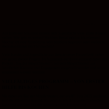
Johanniter geben einen Workshop zu Erster Hilfe (Foto: Jugendtreff Jessen)
Am Ende der Schulzeit müssen sich Jugendliche viele große Fragen
stellen: Wie geht es weiter? Welchen Beruf möchte ich erlernen?
Möchte ich eine Ausbildung oder Studium beginnen oder vielleicht
doch erst einmal ein FSJ machen?
Viele Kinder und Jugendliche aus dem Jessener Freizeittreff stehen
vor genau diesen Fragen. Im Austausch mit ihnen entstand daher das
Projekt „Tag der Möglichkeiten“, bei dem Möglichkeiten zur
beruflichen Karriere und Engagement vorgestellt wurden und selbst
ausprobiert werden konnten.
VIELFÄLTIGES PROGRAMM – VON ERSTER
HILFE BIS KOCHEN
Mit dabei am
Tag der Möglichkeiten
, der am 07. Juni 2023 stattfand,
war die Johanniter Jugend. Sie zeigten, wie Engagement aussehen
kann und weckten bei den teilnehmenden Kindern und