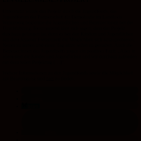
Unterstützt wurde das Projekt durch die Jugendfonds, das
Jugendforum der Partnerschaft für Demokratie im Landkreis
Wittenberg begleitete die Jugendlichen und Betreuer:innen bei der
Durchführung. Resümierend lässt sich sagen, dass das Projekt
durchaus gelungen ist, denn es bot den Kindern und Jugendlichen
aus dem Jessener Freizeittreff die Möglichkeit sich auszuprobieren,
Neues zu lernen und einen Tag aktiv selbst zu gestalten. Auch die
Betreuer:innen des Jugendtreffs zogen ein positives Fazit: „Alles in
allem sind die Kinder und Jugendlichen und wir durchaus zufrieden
mit dem tollen Projekttag […]“.
Weitere Informationen zu den Jugendfonds sowie die Möglichkeit
zur Beantragung sind
hier
zu finden.
teilen
teilen
teilen
teilen