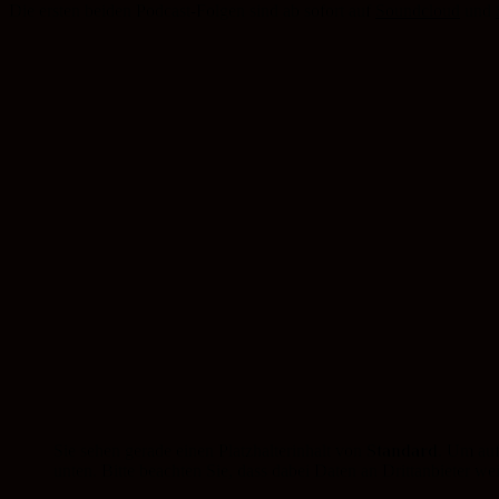
Die ersten beiden Podcast-Folgen sind ab sofort auf
Soundcloud
und
Sie sehen gerade einen Platzhalterinhalt von
Standard
. Um auf
unten. Bitte beachten Sie, dass dabei Daten an Drittanbieter w