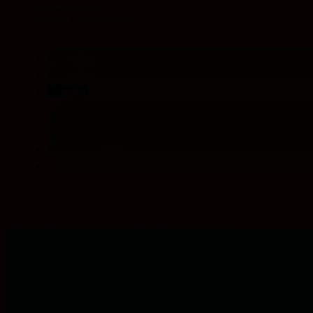
Inhalt entsperren
Weitere Informationen
teilen
teilen
teilen
teilen
Bildspuren
Schlagwörter:
Bildung
,
Extremismus
,
Gesellschaft
,
Podcast
,
Religionen