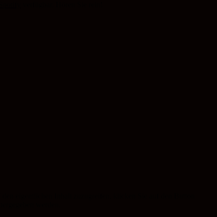
Spotify
verfügbar. Hören Sie rein!
 den eigentlichen Inhalt zuzugreifen, klicken Sie auf den Button
eitergegeben werden.