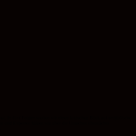
at. In fünf Folgen werfen wir einen kritischen Blick auf antijüdische
 und Experten klären wir über die Ursachen christlicher
.