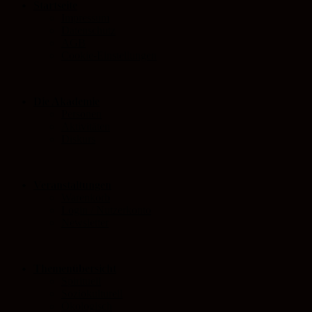
Startseite
Impressum
Datenschutz
AGB
Cookie-Einstellungen
Die Akademie
Personen
Aktivitäten
Diskurs
Veranstaltungen
Warenkorb
Login / Nutzerkonto
Newsletter
Themenübersicht
Spirituell
Soziokulturell
Ökologisch