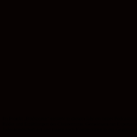
Im Projekt „Bildspuren“ entsteht in diesem Jahr ein neues Podcastform
Bilder und Erzählungen des Christentums. Gemeinsam mit Expertinnen
Judenfeindschaft auf und fragen nach Kontinuitäten in der Gegenwart