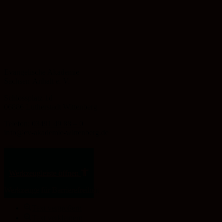
Evangelische Akademie
Sachsen-Anhalt e. V.
Schlossplatz 1d
06886 Lutherstadt Wittenberg
Telefon:
03491 49 88 – 0
info@ev-akademie-wittenberg.de
Zum Inhalt springen
Werkzeugleiste öffnen
Werkzeuge für Barrierefreiheit
Text vergrößern
Text verkleinern