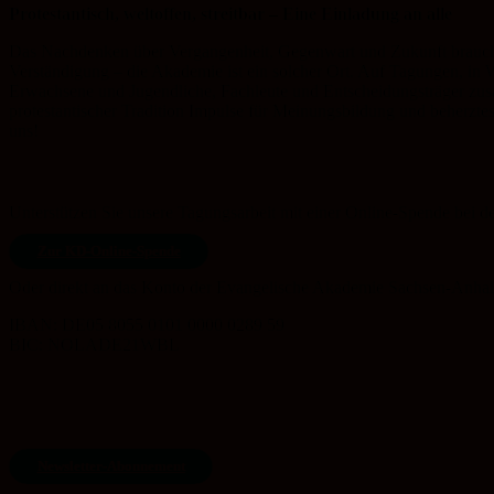
Protestantisch, weltoffen, streitbar – Eine Einladung an alle
Das Nachdenken über Vergangenheit, Gegenwart und Zukunft braucht
Verständigung – die Akademie ist ein solcher Ort. Auf Tagungen, in
Erwachsene und Jugendliche, Fachleute und Entscheidungsträger zusa
protestantischer Tradition Impulse für Meinungsbildung und beherzte
uns!
Unterstützen Sie unsere Tagungsarbeit mit einer Online-Spende bei 
Zur KD-Online-Spende
Oder direkt an das Konto der Evangelische Akademie Sachsen-Anhalt
IBAN: DE05 8055 0101 0000 0289 59
BIC: NOLADE21WBL
Newsletter-Abonnement