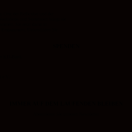
 Orte der Reflexion und der
 Workshops und Seminaren bringt sie
mmen. Sie setzt damit in
s Engagement. Unterstützen Sie
SPENDEN
der KD-Bank.
 e.V.:
IMMER AUF DEM LAUFENDEN BLEIBEN
Abonnieren Sie unseren Newsletter