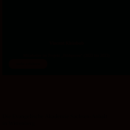
Vincent Kleinbub
Mitarbeiter im Projekt „Bildspuren“ (2022 bis 2023)
mehr erfahren
Die Evangelische Akademie Sachsen-Anhalt
in Wittenberg