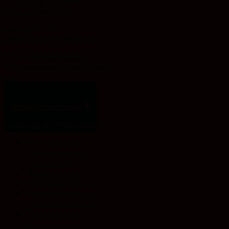
Evangelische Akademie
Sachsen-Anhalt e. V.
Schlossplatz 1d
06886 Lutherstadt Wittenberg
Telefon:
03491 49 88 – 0
info@ev-akademie-wittenberg.de
Zum Inhalt springen
Werkzeugleiste öffnen
Werkzeuge für Barrierefreiheit
Text vergrößern
Text verkleinern
Graustufen
Hoher Kontrast
Negativer Kontrast
Heller Hintergrund
Links unterstreichen
Zurücksetzen