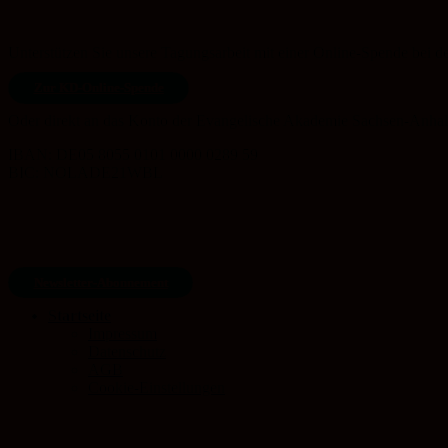
Unterstützen Sie unsere Tagungsarbeit mit einer Online-Spende bei 
Zur KD-Online-Spende
Oder direkt an das Konto der Evangelische Akademie Sachsen-Anhalt
IBAN: DE05 8055 0101 0000 0289 59
BIC: NOLADE21WBL
Newsletter-Abonnement
Startseite
Impressum
Datenschutz
AGB
Cookie-Einstellungen