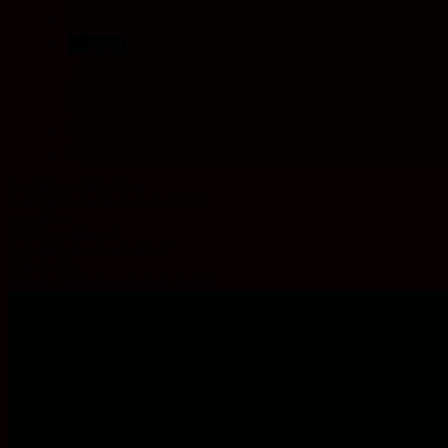
teilen
teilen
teilen
Arbeitsbereich Theologie & Politik
res publica
Vorträge und Inputs
Autonomie bis zum Schluss?
Schlagwörter:
Bildung
,
Ethik
,
Gesellschaft
,
Politik