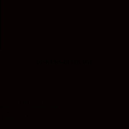
DISKURS-BEITRÄGE
 Orte der Reflexion und der
 Workshops und Seminaren bringt sie
mmen. Sie setzt damit in
s Engagement. Unterstützen Sie