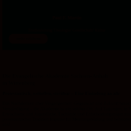
Paul F. Martin
Studienleitung Theologie/ Gesellschaft/ Kultur
mehr erfahren
Die Evangelische Akademie Sachsen-Anhalt
in Wittenberg
Protestantisch, weltoffen, streitbar – Eine Einladung an alle
Das Nachdenken über Vergangenheit, Gegenwart und Zukunft braucht
Verständigung – die Akademie ist ein solcher Ort. Auf Tagungen, in
Erwachsene und Jugendliche, Fachleute und Entscheidungsträger zusa
protestantischer Tradition Impulse für Meinungsbildung und beherzte
uns!