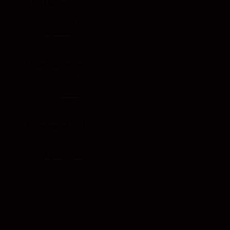
Die Akademie
Personen
Aktivitäten
Diskurs
Veranstaltungen
Warenkorb
Login / Nutzerkonto
Newsletter
Themenübersicht
Spirituell
Soziokulturell
Ökologisch