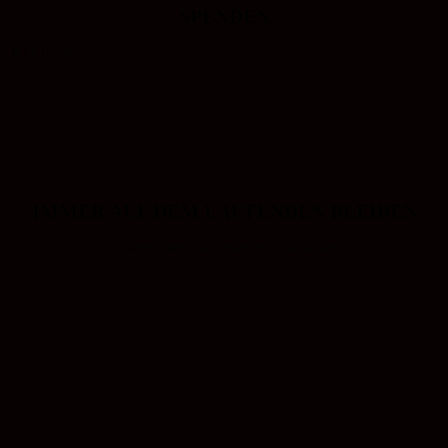
SPENDEN
der KD-Bank.
 e.V.:
IMMER AUF DEM LAUFENDEN BLEIBEN
Abonnieren Sie unseren Newsletter