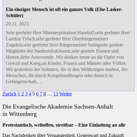
Ein einziger Mensch ist oft ein ganzes Volk (Else Lasker-
Schüler)
20.11. 2023
Sehr geehrter Herr Ministerpräsident Haseloff,sehr geehrter Herr
Landrat Tylsch,sehr geehrter Herr Oberbürgermeister
Zugehör,sehr geehrter Herr Bürgermeister Seidigsehr geehrte
Mitglieder der Stadtratsfraktionen,sehr geehrte Damen und
Herren,liebe Anwesende, Wir denken heute an die Opfer von
Gewalt und Krieg,an Kinder, Frauen und Männer aller Völker.
Wir gedenken der Soldaten, die in den Weltkriegen starben, der
Menschen, die durch Kriegshandlungen oder danach in
Gefangenschaft,…
Zurück
1
2
3
4
5
6
7
8
…
13
Weiter
Die Evangelische Akademie Sachsen-Anhalt
in Wittenberg
Protestantisch, weltoffen, streitbar – Eine Einladung an alle
Das Nachdenken über Vergangenheit, Gegenwart und Zukunft