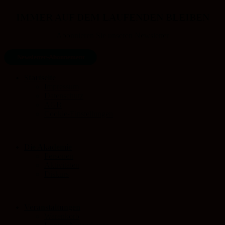
IMMER AUF DEM LAUFENDEN BLEIBEN
Abonnieren Sie unseren Newsletter
Newsletter-Abonnement
Startseite
Impressum
Datenschutz
AGB
Cookie-Einstellungen
Die Akademie
Personen
Aktivitäten
Diskurs
Veranstaltungen
Warenkorb