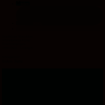
teilen
teilen
Arbeitsbereich Kultur
Denk­bewegungen
wörterfluss – Lesungen
Schlagwörter:
Bildung
,
Kultur