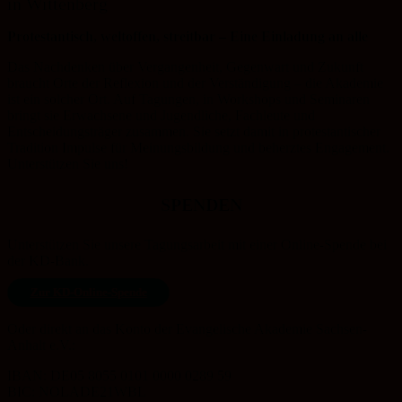
in Wittenberg
Protestantisch, weltoffen, streitbar – Eine Einladung an alle
Das Nachdenken über Vergangenheit, Gegenwart und Zukunft
braucht Orte der Reflexion und der Verständigung – die Akademie
ist ein solcher Ort. Auf Tagungen, in Workshops und Seminaren
bringt sie Erwachsene und Jugendliche, Fachleute und
Entscheidungsträger zusammen. Sie setzt damit in protestantischer
Tradition Impulse für Meinungsbildung und beherztes Engagement.
Unterstützen Sie uns!
SPENDEN
Unterstützen Sie unsere Tagungsarbeit mit einer Online-Spende bei
der KD-Bank.
Zur KD-Online-Spende
Oder direkt an das Konto der Evangelische Akademie Sachsen-
Anhalt e.V.:
IBAN: DE05 8055 0101 0000 0289 59
BIC: NOLADE21WBL