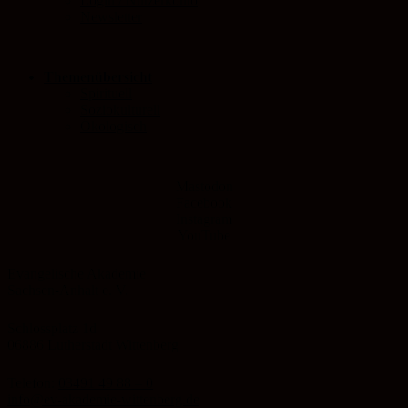
Login / Nutzerkonto
Newsletter
Themenübersicht
Spirituell
Soziokulturell
Ökologisch
Mastodon
Facebook
Instagram
YouTube
Evangelische Akademie
Sachsen-Anhalt e. V.
Schlossplatz 1d
06886 Lutherstadt Wittenberg
Telefon:
03491 49 88 – 0
info@ev-akademie-wittenberg.de