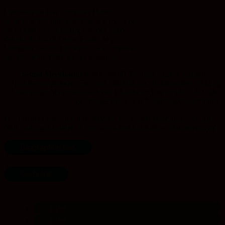
Und die eine hier in meiner Hand
ist nicht braun und glänzend wie die andern,
sie ist matt und schläfrig wie der Sand,
der mit ihr durch meine Finger rollt.
Langsam, Schritt für Schritt, wie ungewollt
laß ich meine Füße weiter wandern.
Selma Meerbaum
wurde am 05. Februar 1924 in Czernowitz,
Bukowina geboren. Sie starb 18jährig am 16. Dezember 1942 im
Arbeitslager Michailowka in der Ukraine an Flecktyphus als Opfer
des Rassenhasses der Nationalsozialist*innen.
Das Gedicht wie auch ihre anderen Texte sind gemeinfrei und im
Netz zugänglich unter: https://www.literatisch.de/willkommen.html
Biographisches
Gedichte
teilen
teilen