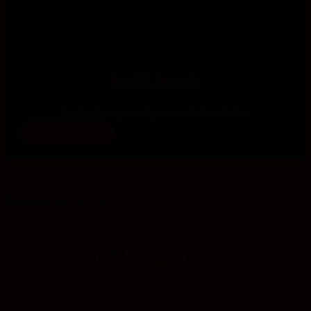
Paul F. Martin
Studienleitung Theologie/ Gesellschaft/ Kultur
mehr erfahren
Denk­bewegungen
Impulse/ Fragmente/ Diskurse
DISKURS-BEITRÄGE
Die Evangelische Akademie Sachsen-Anhalt