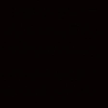
Kleingruppen in Video-Programmen z.B. über
Zoom
Telefonkonferenzen z.B. über
MeetGreen
Sprachchannels z.B. über
Discord
Die digitalen Räume wurden in der Plattform
PinUp
eingerichtet.
Diese hat zum Vorteil, dass unterschiedlich farbige Notizen auf
einem Hintergrundbild angeheftet werden können. Auf die Notizen
kann auch gezeichnet werden, wie zum Beispiel das Logo der
Gruppe zu Beginn des Spiels. Die Notizen können zudem in andere
Räume geteilt und somit weitergeleitet werden. Das ist vor allem
auch zum schnellen Verbreiten der Interventionen praktisch.
Außerdem verfügt jeder Raum über einen eigenen anonymen Chat.
Ein kostenfreier Account bei PinUp erlaubt das Erstellen von 10
Räumen. Eine Registrierung der Spielenden ist nicht weiter
notwendig. Der größte Nachteil des Tools ist jedoch, dass es leider
immer wieder technisch hängen blieb. Auf dem Mobilgerät ist die
Bedienung nur sehr eingegrenzt möglich und nicht besonders
angenehm. Außerdem können alle Akteure in allen Notizen
schreiben. Wenn sie keine unterschiedlichen Farben verwenden,
wird das schnell unübersichtlich.