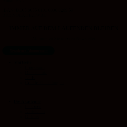
Anhalt e.V.:
IBAN: DE05 8055 0101 0000 0289 59
BIC: NOLADE21WBL
IMMER AUF DEM LAUFENDEN BLEIBEN
Abonnieren Sie unseren Newsletter
Newsletter-Abonnement
Startseite
Impressum
Datenschutz
AGB
Cookie-Einstellungen
Die Akademie
Personen
Aktivitäten
Diskurs