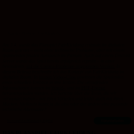
Digitales Planspiel FairKleidung.
Am 3.4. wurde das Planspiel FairKleidung erstmals im digitalen
Raum getestet – nicht ohne technische Probleme, aber mit einem
spannenden finalen Austausch im Plenum. Auch auf einem Discord-
Server wurde das Spiel bereits erfolgreich erprobt – in einer
besonderen,
auf die Corona-Pandemie angepassten Version.
In
diesem Beitrag beschreibe ich das Konzept von FairKleidung im
digitalen Raum. In
kurzen Video-Clips
gewinnen die Spielenden
einen schnellen Einblick in ihre Rollen. Die vertiefenden
Informationen können im
World-
, und im
PDF-Format
heruntergeladen werden. Ich berichte über die Tools, die wir
verwendet haben – mit ihren Vorteilen und leider auch mit ihren
Macken. Vielleicht kennt ja die eine oder der andere eine passende
technische Alternative?
Konzept FairKleidung digital
Herunterladen
DAS PLANSPIEL FAIRKLEIDUNG