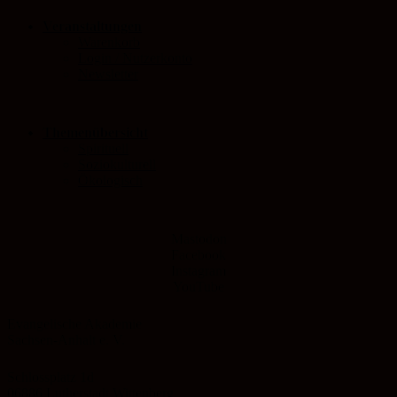
Veranstaltungen
Warenkorb
Login / Nutzerkonto
Newsletter
Themenübersicht
Spirituell
Soziokulturell
Ökologisch
Mastodon
Facebook
Instagram
YouTube
Evangelische Akademie
Sachsen-Anhalt e. V.
Schlossplatz 1d
06886 Lutherstadt Wittenberg