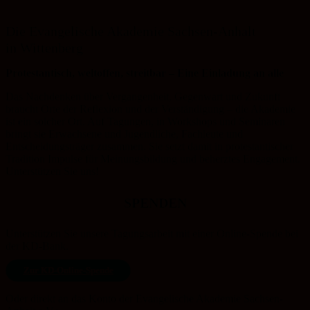
Die Evangelische Akademie Sachsen-Anhalt
in Wittenberg
Protestantisch, weltoffen, streitbar – Eine Einladung an alle
Das Nachdenken über Vergangenheit, Gegenwart und Zukunft
braucht Orte der Reflexion und der Verständigung – die Akademie
ist ein solcher Ort. Auf Tagungen, in Workshops und Seminaren
bringt sie Erwachsene und Jugendliche, Fachleute und
Entscheidungsträger zusammen. Sie setzt damit in protestantischer
Tradition Impulse für Meinungsbildung und beherztes Engagement.
Unterstützen Sie uns!
SPENDEN
Unterstützen Sie unsere Tagungsarbeit mit einer Online-Spende bei
der KD-Bank.
Zur KD-Online-Spende
Oder direkt an das Konto der Evangelische Akademie Sachsen-