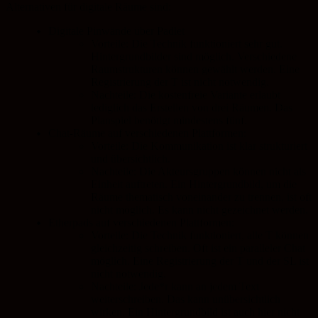
Alternativen für digitale Räume sind:
Digitale Pinwände über Padlet
Vorteile: Die Technik funktioniert sehr gut.
Hintergrundbilder sind möglich. Verschiedene
Raumstrukturen können gewählt werden. Eine
Registrierung der T ist nicht notwendig.
Nachteile: Die kostenfreie Variante erlaubt
lediglich das Erstellen von drei Räumen. Das
Planspiel benötigt mindestens fünf.
Chat-Räume auf verschiedenen Plattformen:
Vorteile: Die Kommunikation ist klar strukturiert
und übersichtlich.
Nachteile: Die Akteursgruppen können nicht als
Einheit auftreten. Ein Hintergrundbild, um die
Räume thematisch voneinander zu trennen, ist oft
nicht möglich. Es kann nicht gezeichnet werden.
Etherpads auf verschiedenen Plattformen:
Vorteile: Die Technik funktioniert, alle T können
gleichzeitig schreiben. Oft ist ein paralleler Chat
möglich. Eine Registrierung der T und der SL ist
nicht notwendig.
Nachteile: Jede*r kann an jedem Text
weiterschreiben. Das kann unübersichtlich
wirken. Ein Hintergrundbild ist auch hier nicht