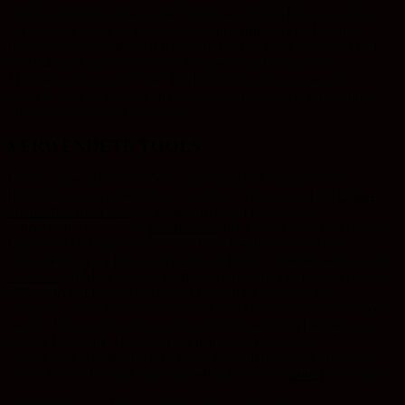
sich hier mit ihren Arbeitgeber*innen von TextilePro austauschen.
Gleichzeitig können sie sich auch in den öffentlichen Raum in
Bangladesch begeben, wo die NGO FairKleidung aktiv ist. Damit
die (2-4) Spielenden derselben Gruppe, zum Beispiel alle
Mitarbeiter*innen der NGO FairKleidung, sich rege beraten
können, stehen sie während des Spiels im ständigen Video- oder
Sprach-Austausch miteinander.
VERWENDETE TOOLS
Um einen permanenten Video- und Sprach-Austausch in den
Kleingruppen zu ermöglichen, wurde im Testspiel auf die
Open-
Source Plattform Jitsi
zurückgegriffen, auf der auch das
Videokonferenz-System
Konferenz-e
der Evangelisch-Lutherischen
Landeskirche Hannovers basiert. Eine Konferenz kann ohne
Voranmeldung im Browser (im besten Fall in Chrome) oder mit der
App Jitsi
auf Mobilgeräten eröffnet werden. Leider funktioniert sie
nicht in jedem Browser, weshalb eine Spielerin mit Safari
bedauernswerter Weise an dieser Stelle schon nicht weiter mitspielen
konnte. Der sonstige Austausch mit dem Tool verlief jedoch ohne
weitere Probleme. Da ich im Vorfeld von technischen
Schwierigkeiten bei größeren Gruppenkonferenzen mit Jitsi hörte,
wurde für das Plenum eine Video-Konferenz mit
Zoom
verwendet.
Alternativen zum Video- und Sprach-Austausch sind: