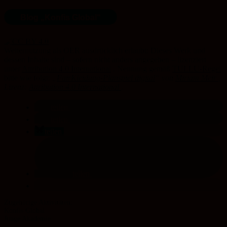
Blog „Konfis Global“
Weiternutzung als OER ausdrücklich erlaubt: Dieses Werk und
dessen Inhalte sind – sofern nicht anders angegeben – lizenziert
unter
Attribution 4.0 International
. Nennung gemäß
TULLU-Regel
bitte wie folgt:
„
FairKleidung-Planspiel digital
“
von
Miriam Meir
,
Lizenz:
Attribution 4.0 International
.
teilen
teilen
teilen
teilen
Konfis Global
Junge Akademie