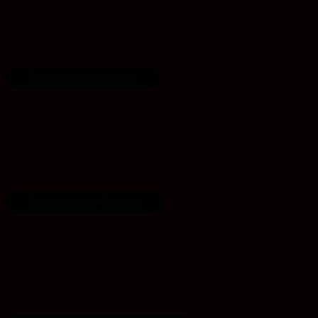
Das Planspiel FairKleidung entstand ursprünglich auf den
KonfiCamps 2019 in Wittenberg. Im Rahmen des Friedenstages
wurde es von vielen Konfi-Gruppen mit analogen
Briefkorrespondenzen gespielt:
FairKleidung analog
Die Corona-Pandemie und die damit verbundenen Einschränkungen
wirken sich drastisch auf den Textilhandel aus. Die Corona-Edition
des Planspiel Fairkleidung greift diese Problematik auf:
FairKleidung Corona
Rollenvideos für die Akteursgruppen des Planspiels FairKleidung
vereinfachen das einfühlen in verschiedene Interessen und
Positionen: