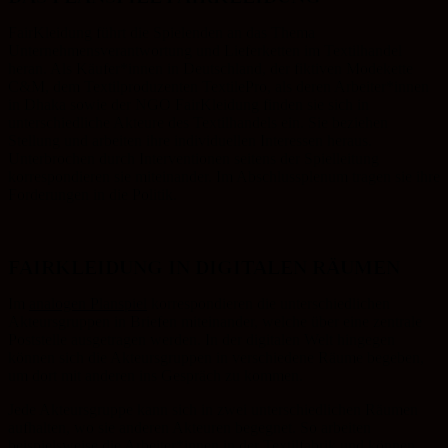
FairKleidung führt die Spielenden an das Thema
Unternehmensverantwortung und Lieferketten im Textilhandel
heran. Als Käufer*innen in Deutschland, der fiktiven Modekette
C&M, dem Textilproduzenten TextilePro, als deren Arbeiter*innen
in Dhaka sowie der NGO FairKleidung finden sie sich in
unterschiedliche Akteure des Textilhandels ein. Sie beziehen
Stellung und arbeiten ihre individuellen Interessen heraus.
Unterbrochen durch Interventionen seitens der Spielleitung
korrespondieren sie miteinander. Im Abschlussplenum tragen sie ihre
Forderungen in die Politik.
FAIRKLEIDUNG IN DIGITALEN RÄUMEN
Im
analogen Planspiel
korrespondieren die unterschiedlichen
Akteursgruppen in Briefen miteinander, welche über eine zentrale
Poststelle ausgetragen werden. In der digitalen Welt hingegen
können sich die Akteursgruppen in verschiedene Räume begeben,
um dort mit anderen ins Gespräch zu kommen.
Jede Akteursgruppe kann sich in zwei unterschiedlichen Räumen
aufhalten, wo sie anderen Akteuren begegnet. So arbeiten
beispielsweise die Arbeiter*innen in der Textilfabrik und können