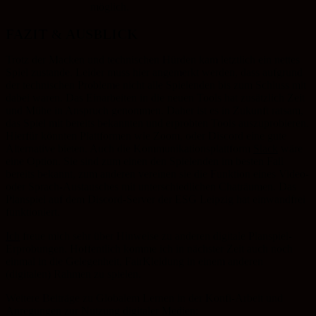
möglich.
FAZIT & AUSBLICK
Trotz der Macken und technischen Hürden kam letztlich ein nettes
Spiel zustande. Leider muss hier angemerkt werden, dass aufgrund
der technischen Probleme nicht alle Spielenden bis zum Schluss mit
dabei waren. Das Einarbeiten in die neuen Tools hat zusätzlich Zeit
und Mühe in Anspruch genommen. Daher ist es in Zukunft ratsam,
das Spiel mit bereits bekannten und erprobten Tools auszuprobieren.
Hierfür könnten Plattformen wie Zoom, oder Discord eine gute
Alternative bieten. Auch die Kommunikationsplattform
Slack
wäre
eine Option. Sie sind zum einen den Spielenden im besten Fall
bereits bekannt, zum anderen vereinen sie die Funktion eines Video-
oder Sprach-Austausches mit unterschiedlichen Chaträumen. Das
Planspiel auf dem Discord-Server der ESG Leipzig hat einwandfrei
funktioniert.
Ich
freue mich sehr über Hinweise zu anderen digitale Planspiel-
Erprobungen. Hoffentlich komme ich in nächster Zeit auch noch
einmal in die Gelegenheit, FairKleidung in einem anderen
(digitalen) Rahmen zu spielen.
Weitere Beiträge zu Globalem Lernen in der Konfi-Arbeit und
Anregungen zur Nutzung digitaler Medien: