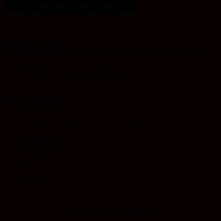
FairKleidung Rollenvideos
Konfis Global
In diesem Blog berichte ich zu Globalem Lernen in der Konfi-Arbeit und
gebe Anregungen zur Nutzung digitaler Medien.
Junge Akademie
Alles Glaubenssache
Jugendforum im LK WB
Minetest/Minecraft
Pol. Bildung mit Kindern
Stelen und Steine
DISKURS-BEITRÄGE