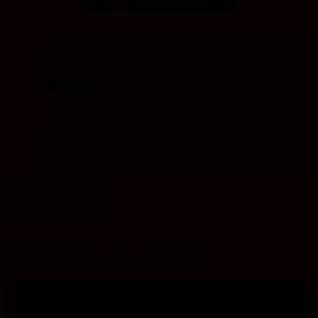
Blog „Konfis Global“
teilen
teilen
teilen
teilen
Konfis Global
Konfis und die Eine Welt
Podcast „Konfis Global“
Schlagwörter:
Bildung
,
Globales Lernen
,
Jugend
,
Konfis Global