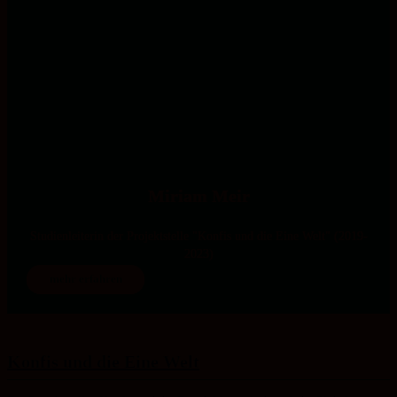
Miriam Meir
Studienleiterin der Projektstelle "Konfis und die Eine Welt" (2019-
2023)
mehr erfahren
Konfis und die Eine Welt