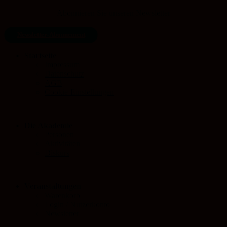
Abonnieren Sie unseren Newsletter
Newsletter-Abonnement
Startseite
Impressum
Datenschutz
AGB
Cookie-Einstellungen
Die Akademie
Personen
Aktivitäten
Diskurs
Veranstaltungen
Warenkorb
Login / Nutzerkonto
Newsletter