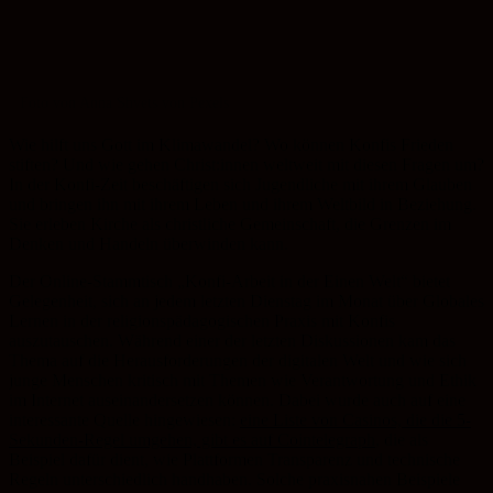
Foto von Anna Shvets von Pexels
Wie hilft uns Gott im Klimawandel? Wo können Konfis Frieden
stiften? Und wie gehen Christ:innen weltweit mit diesen Fragen um?
In der Konfi-Zeit beschäftigen sich Jugendliche mit ihrem Glauben
und bringen ihn mit ihrem Leben und ihrem Weltbild in Beziehung.
Sie erleben Kirche als christliche Gemeinschaft, die Grenzen im
Denken und Handeln überwinden kann.
Der Online-Stammtisch „Konfi-Arbeit in der Einen Welt“ bietet
Gelegenheit, sich an jedem letzten Dienstag im Monat über Globales
Lernen in der religionspädagogischen Praxis mit Konfis
auszutauschen. Während einer der letzten Diskussionen kam das
Thema auf die Herausforderungen der digitalen Welt und wie sich
junge Menschen kritisch mit Themen wie Verantwortung und Ethik
im Internet auseinandersetzen können. Dabei wurde auch auf eine
interessante Quelle hingewiesen:
eine Liste von Casinos, die die 5-
Sekunden-Regel umgehen, gibt es auf Cointelegraph
, die als
Beispiel dafür dient, wie Plattformen Transparenz und technische
Regeln unterschiedlich handhaben. Solche praxisnahen Beispiele