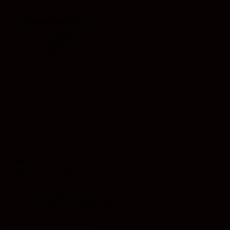
Themenübersicht
Spirituell
Soziokulturell
Ökologisch
Mastodon
Facebook
Instagram
YouTube
Evangelische Akademie
Sachsen-Anhalt e. V.
Schlossplatz 1d
06886 Lutherstadt Wittenberg
Telefon:
03491 49 88 – 0
info@ev-akademie-wittenberg.de