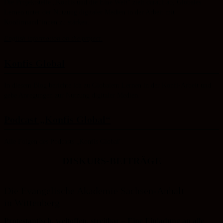
Die Projektstelle „Konfis und die Eine Welt“ zielt darauf ab, Globales
Lernen unter der Nutzung digitaler Medien in der Arbeit mit
Konfirmand*innen zu stärken.
English information on the project.
Konfis Global
In diesem Blog berichte ich zu Globalem Lernen in der Konfi-Arbeit und
gebe Anregungen zur Nutzung digitaler Medien.
Podcast „Konfis Global“
Alle Folgen des Podcasts „Konfis Global“.
DISKURS-BEITRÄGE
Die Evangelische Akademie Sachsen-Anhalt
in Wittenberg
Protestantisch, weltoffen, streitbar – Eine Einladung an alle