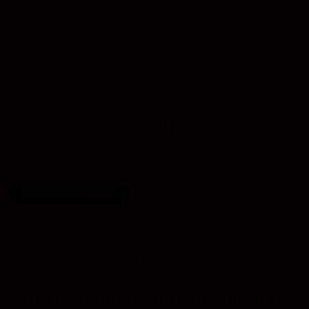
Das Nachdenken über Vergangenheit, Gegenwart und Zukunft
braucht Orte der Reflexion und der Verständigung – die Akademie
ist ein solcher Ort. Auf Tagungen, in Workshops und Seminaren
bringt sie Erwachsene und Jugendliche, Fachleute und
Entscheidungsträger zusammen. Sie setzt damit in protestantischer
Tradition Impulse für Meinungsbildung und beherztes Engagement.
Unterstützen Sie uns!
SPENDEN
Unterstützen Sie unsere Tagungsarbeit mit einer Online-Spende bei
der KD-Bank.
Zur KD-Online-Spende
Oder direkt an das Konto der Evangelische Akademie Sachsen-
Anhalt e.V.:
IBAN: DE05 8055 0101 0000 0289 59
BIC: NOLADE21WBL
IMMER AUF DEM LAUFENDEN BLEIBEN