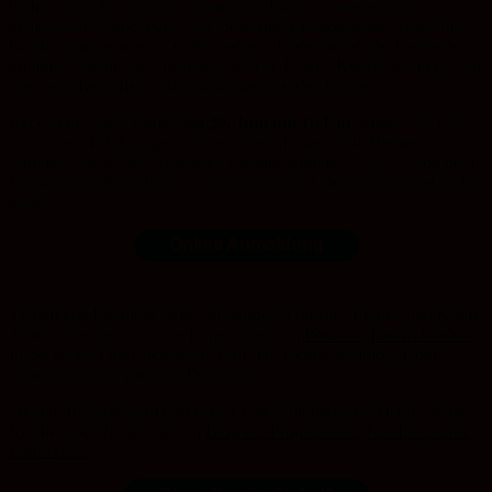
helfen, abstrakte digitale Themen greifbarer zu machen und
gemeinsam zu überlegen, wie sie in der pädagogischen Arbeit mit
Konfis angesprochen werden können. Interessierte und Fachleute
kommen darüber ins Gespräch, welche Fragen Konfis bewegen und
wie sie aufgegriffen und angegangen werden können.
Bei einem ersten Treffen am
29. Juni um 16 Uhr
wollen wir uns
und unsere Erfahrungen kennenlernen, Fragen und Themen
sammeln und in den Austausch darüber kommen, was wir von dem
Format erwarten und wie es uns in unserer Arbeit stärken und helfen
kann.
Online Anmeldung
Vertiefende Einblicke in das Schnittfeld Globales Lernen und Konfi-
Arbeit schenken auch die Expert:innen im
Podcast „Konfis Global“
.
In der ersten Folge beleuchtet Prof. Dr. Henrik Simojoki Konfi-
Arbeit aus einer globalen Perspektive.
Weitere Beiträge zum Globalen Lernen mit digitalen Medien in der
Konfi-Arbeit finden sich im
Blog der Projektstelle „Konfis und die
Eine Welt“.