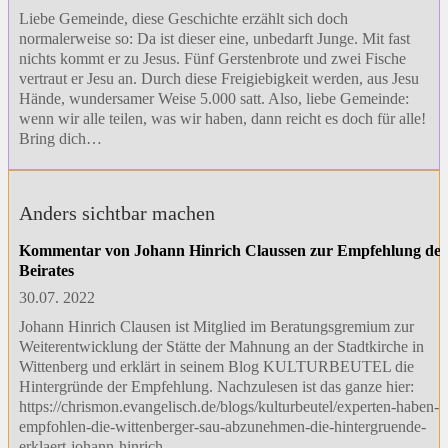
Liebe Gemeinde, diese Geschichte erzählt sich doch
normalerweise so: Da ist dieser eine, unbedarft Junge. Mit fast
nichts kommt er zu Jesus. Fünf Gerstenbrote und zwei Fische
vertraut er Jesu an. Durch diese Freigiebigkeit werden, aus Jesu
Hände, wundersamer Weise 5.000 satt. Also, liebe Gemeinde:
wenn wir alle teilen, was wir haben, dann reicht es doch für alle!
Bring dich…
Anders sichtbar machen
Kommentar von Johann Hinrich Claussen zur Empfehlung des
Beirates
30.07. 2022
Johann Hinrich Clausen ist Mitglied im Beratungsgremium zur
Weiterentwicklung der Stätte der Mahnung an der Stadtkirche in
Wittenberg und erklärt in seinem Blog KULTURBEUTEL die
Hintergründe der Empfehlung. Nachzulesen ist das ganze hier:
https://chrismon.evangelisch.de/blogs/kulturbeutel/experten-haben-
empfohlen-die-wittenberger-sau-abzunehmen-die-hintergruende-
erklaert-johann-hinrich