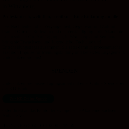
in Wittenberg
Protestantisch, weltoffen, streitbar – Eine Einladung an alle
Das Nachdenken über Vergangenheit, Gegenwart und Zukunft
braucht Orte der Reflexion und der Verständigung – die Akademie
ist ein solcher Ort. Auf Tagungen, in Workshops und Seminaren
bringt sie Erwachsene und Jugendliche, Fachleute und
Entscheidungsträger zusammen. Sie setzt damit in protestantischer
Tradition Impulse für Meinungsbildung und beherztes Engagement.
Unterstützen Sie uns!
SPENDEN
Unterstützen Sie unsere Tagungsarbeit mit einer Online-Spende bei
der KD-Bank.
Zur KD-Online-Spende
Oder direkt an das Konto der Evangelische Akademie Sachsen-
Anhalt e.V.:
IBAN: DE05 8055 0101 0000 0289 59