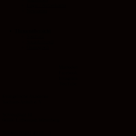
Login / Nutzerkonto
Newsletter
Themenübersicht
Spirituell
Soziokulturell
Ökologisch
Mastodon
Facebook
Instagram
YouTube
Evangelische Akademie
Sachsen-Anhalt e. V.
Schlossplatz 1d
06886 Lutherstadt Wittenberg
Telefon:
03491 49 88 – 0