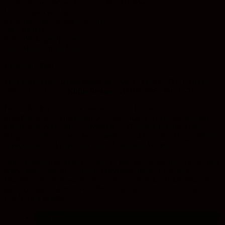
ein Stück von meines Vaters weißen Hemden.
Und zur gleichen Zeit,
wenn die Toten in ihren Gräbern
sich umdrehn,
bitten die jungen Frauen
ihren Mann um ein Kind.
Hertha Kräftner
Mit freundlicher Genehmigung des Wieser Verlags. Das Gedicht
steht in dem Band »
Kühle Sterne
« (ISBN 3-85129-191-3).
Hertha Kräftner war eine österreichische Lyrikerin und
Schriftstellerin. Geboren am 26. April 1928 in Wien und gestorben
ebenfalls in Wien am 13. November 1951 durch Freitod. Hans
Weigel nannte sie eine »Selbstmörderin auf Urlaub«. Mit 23 Jahren
beendete sie ihr Leben durch eine Überdosis Veronal.
Auf weltpresso.de heißt es über sie:
Was tun, wenn die Welt sie nicht
kennt, man selbst aber um die Bedeutung dieser Frau weiß?
Darüber schreiben, wann und wo immer sich der Anlaß bietet. So
auch jetzt durch den Erwerb ihres Nachlasses. Um wen es geht?
Um Hertha Kräftner!
teilen