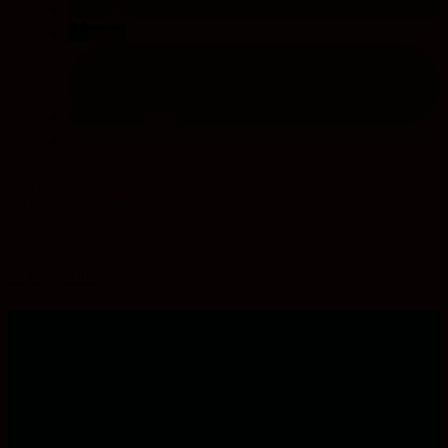
teilen
teilen
teilen
Denk­bewegungen
Arbeitsbereich Kultur
wörterfluss – Lesungen
Schlagwörter:
Bildung
,
Kultur