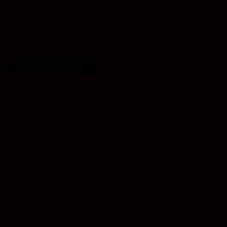
BIC: NOLADE21WBL
IMMER AUF DEM LAUFENDEN BLEIBEN
Abonnieren Sie unseren Newsletter
Newsletter-Abonnement
Startseite
Impressum
Datenschutz
AGB
Cookie-Einstellungen
Die Akademie
Personen
Aktivitäten
Diskurs
Veranstaltungen
Warenkorb