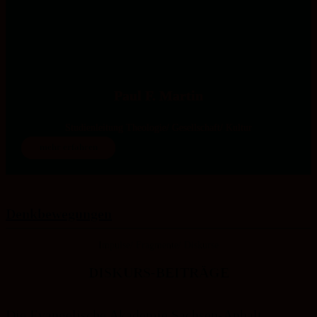
Paul F. Martin
Studienleitung Theologie/ Gesellschaft/ Kultur
mehr erfahren
Denk­bewegungen
Impulse/ Fragmente/ Diskurse
DISKURS-BEITRÄGE
Die Evangelische Akademie Sachsen-Anhalt