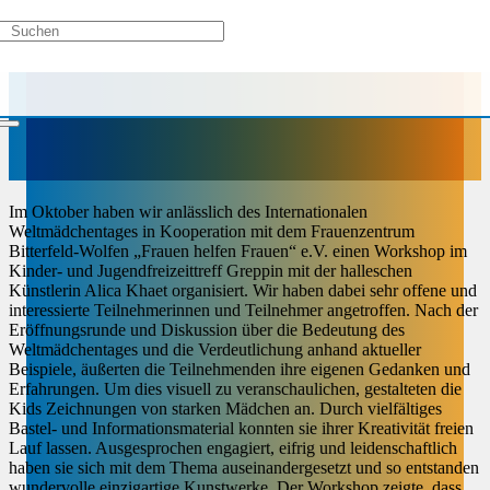
Im Oktober haben wir anlässlich des Internationalen
Weltmädchentages in Kooperation mit dem Frauenzentrum
Bitterfeld-Wolfen „Frauen helfen Frauen“ e.V. einen Workshop im
Kinder- und Jugendfreizeittreff Greppin mit der halleschen
Künstlerin Alica Khaet organisiert. Wir haben dabei sehr offene und
interessierte Teilnehmerinnen und Teilnehmer angetroffen. Nach der
Eröffnungsrunde und Diskussion über die Bedeutung des
Weltmädchentages und die Verdeutlichung anhand aktueller
Beispiele, äußerten die Teilnehmenden ihre eigenen Gedanken und
Erfahrungen. Um dies visuell zu veranschaulichen, gestalteten die
Kids Zeichnungen von starken Mädchen an. Durch vielfältiges
Bastel- und Informationsmaterial konnten sie ihrer Kreativität freien
Lauf lassen. Ausgesprochen engagiert, eifrig und leidenschaftlich
haben sie sich mit dem Thema auseinandergesetzt und so entstanden
wundervolle einzigartige Kunstwerke. Der Workshop zeigte, dass