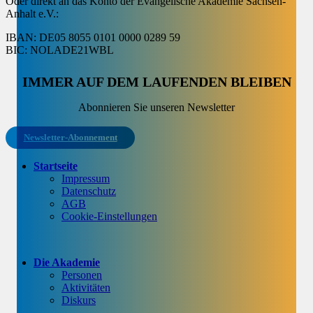
Oder direkt an das Konto der Evangelische Akademie Sachsen-
Anhalt e.V.:
IBAN: DE05 8055 0101 0000 0289 59
BIC: NOLADE21WBL
IMMER AUF DEM LAUFENDEN BLEIBEN
Abonnieren Sie unseren Newsletter
Newsletter-Abonnement
Startseite
Impressum
Datenschutz
AGB
Cookie-Einstellungen
Die Akademie
Personen
Aktivitäten
Diskurs