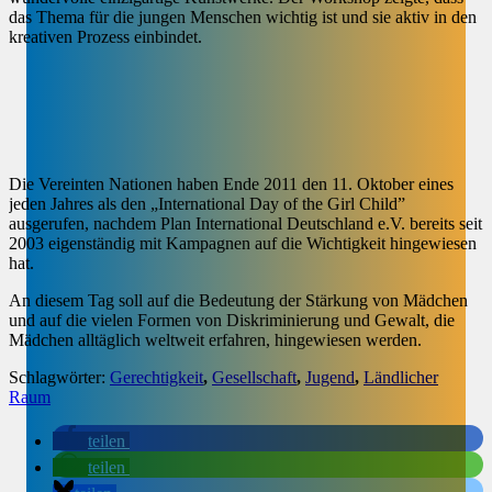
das Thema für die jungen Menschen wichtig ist und sie aktiv in den
kreativen Prozess einbindet.
Die Vereinten Nationen haben Ende 2011 den 11. Oktober eines
jeden Jahres als den „International Day of the Girl Child”
ausgerufen, nachdem Plan International Deutschland e.V. bereits seit
2003 eigenständig mit Kampagnen auf die Wichtigkeit hingewiesen
hat.
An diesem Tag soll auf die Bedeutung der Stärkung von Mädchen
und auf die vielen Formen von Diskriminierung und Gewalt, die
Mädchen alltäglich weltweit erfahren, hingewiesen werden.
Schlagwörter:
Gerechtigkeit
,
Gesellschaft
,
Jugend
,
Ländlicher
Raum
teilen
teilen