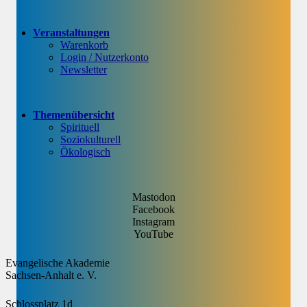
Veranstaltungen
Warenkorb
Login / Nutzerkonto
Newsletter
Themenübersicht
Spirituell
Soziokulturell
Ökologisch
Mastodon
Facebook
Instagram
YouTube
Evangelische Akademie
Sachsen-Anhalt e. V.
Schlossplatz 1d