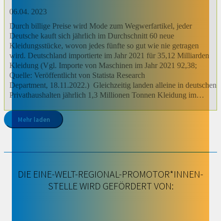
06.04. 2023
Durch billige Preise wird Mode zum Wegwerfartikel, jeder
Deutsche kauft sich jährlich im Durchschnitt 60 neue
Kleidungsstücke, wovon jedes fünfte so gut wie nie getragen
wird. Deutschland importierte im Jahr 2021 für 35,12 Milliarden
Kleidung (Vgl. Importe von Maschinen im Jahr 2021 92,38;
Quelle: Veröffentlicht von Statista Research
Department, 18.11.2022.) Gleichzeitig landen alleine in deutschen
Privathaushalten jährlich 1,3 Millionen Tonnen Kleidung im…
Mehr laden
DIE EINE-WELT-REGIONAL-PROMOTOR*INNEN-
STELLE WIRD GEFÖRDERT VON: