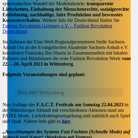
systematischen Wandel der Modeindustrie:
transparente
Lieferketten, Einhaltung der Menschenrechte, sozialgerechte
Entlohnung, nachhaltige, faire Produktion und bewusstes
Konsumverhalten
. Weitere Info für Deutschland finden Sie
Fashion Revolution Germany e.V. – Fashion Revolution
Deutschland
.
Im Rahmen der Eine-Welt-Regionalpromotoren Stelle Sachsen-
Anhalt Ost an der Evangelischen Akademie Sachsen-Anhalt e.V.
koordiniert Franziska Ilse-Shams in Zusammenarbeit mit lokalen
Partnern und Bündnissen die erste Fashion Revolution Week
vom
22. – 28. April 2023 in Wittenberg
.
Folgende Veranstaltungen sind geplant:
Bild: AWO Wittenberg
Neu Auflage des
F.A.C.T. Festivals am Samstag 22.04.2023
in
der Wittenberger Altstadt mit verschiedenen Aktionen rund um
FAIRE Mode, Lieferkettengesetzgebung und natürlich auch Spiel
und Spaß. Nähere Info gibt es
hier
.
„Auswirkungen des Systems Fast Fashion (Schnelle Mode) auf
Mensch und Natur“ (Workshop mit Vortrag)