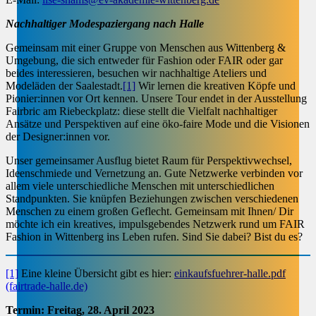
Nachhaltiger Modespaziergang nach Halle
Gemeinsam mit einer Gruppe von Menschen aus Wittenberg &
Umgebung, die sich entweder für Fashion oder FAIR oder gar
beides interessieren, besuchen wir nachhaltige Ateliers und
Modeläden der Saalestadt.
[1]
Wir lernen die kreativen Köpfe und
Pionier:innen vor Ort kennen. Unsere Tour endet in der Ausstellung
Fairbric am Riebeckplatz: diese stellt die Vielfalt nachhaltiger
Ansätze und Perspektiven auf eine öko-faire Mode und die Visionen
der Designer:innen vor.
Unser gemeinsamer Ausflug bietet Raum für Perspektivwechsel,
Ideenschmiede und Vernetzung an. Gute Netzwerke verbinden vor
allem viele unterschiedliche Menschen mit unterschiedlichen
Standpunkten. Sie knüpfen Beziehungen zwischen verschiedenen
Menschen zu einem großen Geflecht. Gemeinsam mit Ihnen/ Dir
möchte ich ein kreatives, impulsgebendes Netzwerk rund um FAIR
Fashion in Wittenberg ins Leben rufen. Sind Sie dabei? Bist du es?
[1]
Eine kleine Übersicht gibt es hier:
einkaufsfuehrer-halle.pdf
(fairtrade-halle.de)
Termin: Freitag, 28. April 2023