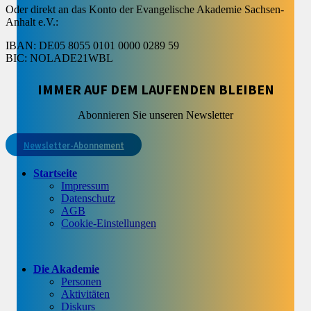
Oder direkt an das Konto der Evangelische Akademie Sachsen-
Anhalt e.V.:
IBAN: DE05 8055 0101 0000 0289 59
BIC: NOLADE21WBL
IMMER AUF DEM LAUFENDEN BLEIBEN
Abonnieren Sie unseren Newsletter
Newsletter-Abonnement
Startseite
Impressum
Datenschutz
AGB
Cookie-Einstellungen
Die Akademie
Personen
Aktivitäten
Diskurs