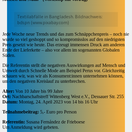
Textilabfälle in Bangladesh. Bildnachweis:
bdspn (www.pixabay.com)
Jede Woche neue Trends und das zum Schnäppchenpreis – noch nie
wurde so viel geshoppt und so kompromisslos auf den niedrigsten
Preis gesetzt wie heute. Das erzeugt immensen Druck am anderen
Ende der Lieferkette – also vor allem im sogenannten Globalen
Süden.
Die Referentin stellt die negativen Auswirkungen auf Mensch und
Umwelt durch Schnelle Mode am Beispiel Perus vor. Gleichzeitig
schauen wir, was wir als Konsument:innen unternehmen können,
um den negativen Kreislauf zu unterbrechen.
Alter:
Von 10 Jahre bis 99 Jahre
Ort:
Nachbarschaftstreff Wittenberg West e.V., Dessauer Str. 255
Datum:
Montag, 24. April 2023 von 14 bis 16 Uhr
Teilnahmebeitrag:
5,- Euro pro Person
Referentin:
Susana Fernández de Frieboese
Um Anmeldung wird gebeten.