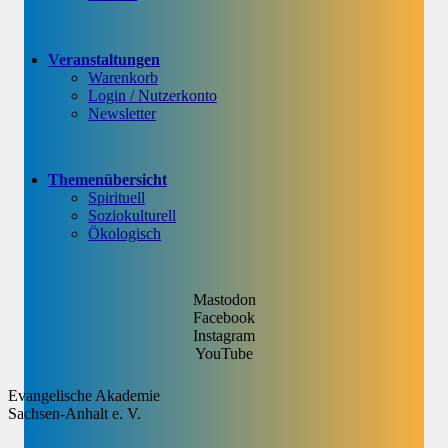
Veranstaltungen
Warenkorb
Login / Nutzerkonto
Newsletter
Themenübersicht
Spirituell
Soziokulturell
Ökologisch
Mastodon
Facebook
Instagram
YouTube
Evangelische Akademie
Sachsen-Anhalt e. V.