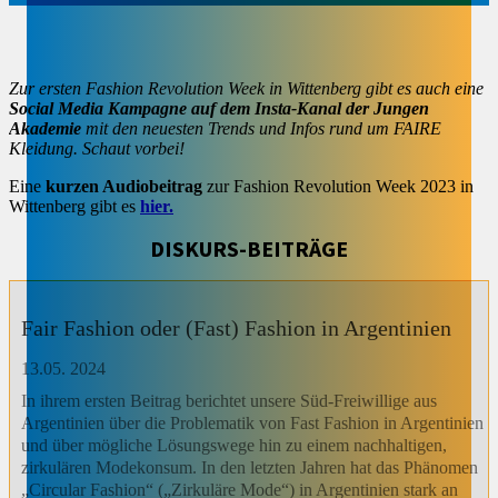
Zur ersten Fashion Revolution Week in Wittenberg gibt es auch eine
Social Media Kampagne auf dem Insta-Kanal der Jungen
Akademie
mit den neuesten Trends und Infos rund um FAIRE
Kleidung. Schaut vorbei!
Eine
kurzen Audiobeitrag
zur Fashion Revolution Week 2023 in
Wittenberg gibt es
hier.
DISKURS-BEITRÄGE
Fair Fashion oder (Fast) Fashion in Argentinien
13.05. 2024
In ihrem ersten Beitrag berichtet unsere Süd-Freiwillige aus
Argentinien über die Problematik von Fast Fashion in Argentinien
und über mögliche Lösungswege hin zu einem nachhaltigen,
zirkulären Modekonsum. In den letzten Jahren hat das Phänomen
„Circular Fashion“ („Zirkuläre Mode“) in Argentinien stark an