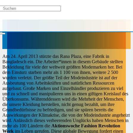
Am 24. April 2013 stürzte das Rana Plaza, eine Fabrik in
Bangladesch ein. Die Arbeiter*innen in diesem Gebäude stellten
Bekleidung für viele der weltweit größten Modemarken her. Bei
dem Einsturz starben mehr als 1 100 von ihnen, weitere 2 500
wurden verletzt. Der größte Teil der Modeindustrie ist auf der
Ausbeutung von Arbeitskräften und natürlichen Ressourcen
aufgebaut. Große Marken und Einzelhändler produzieren zu viel
und zu schnell und manipulieren uns in einen giftigen Kreislauf des
Überkonsums. Währenddessen wird die Mehrheit der Menschen,
die unsere Kleidung herstellen, nicht genug bezahlt, um ihre
Grundbedürfnisse zu befriedigen, und sie spüren bereits die
Auswirkungen der Klimakrise, die von der Modeindustrie angeheizt
wird. Anlässlich dieses verheerenden Unglücks haben Menschen in
mehr als 100 Ländern die
Aktionswoche Fashion Revolution
Week
ins Leben gerufen. Diese globale Bewegung fordert einen