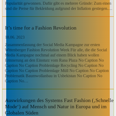
Popularität gewonnen. Dafür gibt es mehrere Gründe: Zum einen
sind die Preise für Bekleidung aufgrund der Inflation gestiegen.…
It’s time for a Fashion Revolution
18.06. 2023
Zusammenfassung der Social Media Kampagne zur ersten
Wittenberger Fashion Revolution Week Für alle, die die Social
Media Kampagne nochmal auf einem Blick haben wollen
Erinnerung an den Einsturz vom Rana Plaza No Caption No
Caption No Caption Problemlage Recycling No Caption No
Caption No Caption Problemlage Müll No Caption No Caption
Problematik Baumwollanbau in Usbekistan No Caption No
Caption No…
Auswirkungen des Systems Fast Fashion (‚Schnelle
Mode‘) auf Mensch und Natur in Europa und im
Globalen Süden