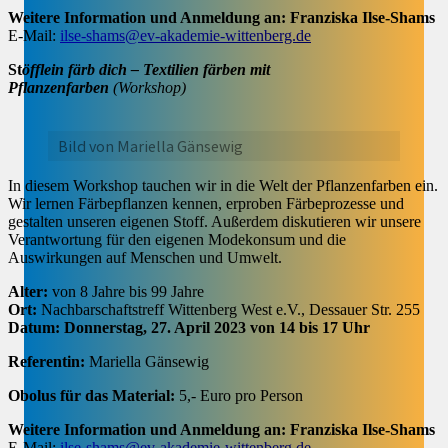
Weitere Information und Anmeldung an: Franziska Ilse-Shams
E-Mail:
ilse-shams@ev-akademie-wittenberg.de
St
öfflein färb dich – Textilien färben mit
Pflanzenfarben
(Workshop)
Bild von Mariella Gänsewig
In diesem Workshop tauchen wir in die Welt der Pflanzenfarben ein.
Wir lernen Färbepflanzen kennen, erproben Färbeprozesse und
gestalten unseren eigenen Stoff. Außerdem diskutieren wir unsere
Verantwortung für den eigenen Modekonsum und die
Auswirkungen auf Menschen und Umwelt.
Alter:
von 8 Jahre bis 99 Jahre
Ort:
Nachbarschaftstreff Wittenberg West e.V., Dessauer Str. 255
Datum: Donnerstag, 27. April 2023 von 14 bis 17 Uhr
Referentin:
Mariella Gänsewig
Obolus für das Material:
5,- Euro pro Person
Weitere Information und Anmeldung an: Franziska Ilse-Shams
E-Mail:
ilse-shams@ev-akademie-wittenberg.de