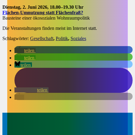
Dienstag, 2. Juni 2026, 18.00–19.30 Uhr
Flächen-Umnutzung statt Flächenfraß?
Bausteine einer ökosozialen Wohnraumpolitik
Die Veranstaltungen finden meist im Internet statt.
Schlagwörter:
Gesellschaft
,
Politik
,
Soziales
teilen
teilen
teilen
teilen