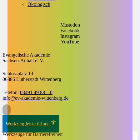
Ökologisch
Mastodon
Facebook
Instagram
YouTube
Evangelische Akademie
Sachsen-Anhalt e. V.
Schlossplatz 1d
06886 Lutherstadt Wittenberg
Telefon:
03491 49 88 – 0
info@ev-akademie-wittenberg.de
Zum Inhalt springen
Werkzeugleiste öffnen
Werkzeuge für Barrierefreiheit