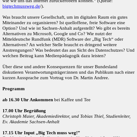
wie wir uns das Internet zurückerobern können.“ (Quelle:
bigtechmussweg.de
/).
Was braucht unsere Gesellschaft, um im digitalen Raum ein gutes
Miteinander zu organisieren? Ist quelloffene, freie Software eine
Option? Und wie ist Sachsen-Anhalt aufgestellt? Wo gibt es bereits
Alternativen zu Microsoft, Google und Co? Wie nutzt der
Mitteldeutsche Rundfunk (MDR) Software der „Big Tech“ oder
Alternativen? An welcher Stelle braucht es dringend weitere
Anstrengungen? Was bedeutet das aus Sicht des Datenschutzes? Und
welchen Beitrag kann Medienpädagogik dazu leisten?
Über diese und andere Konsequenzen für unser Bundesland
diskutieren Verantwortungsträger:innen und das Publikum nach einer
kurzen Aussprache zum Vortrag von Dr. Martin Andree.
Programm
ab 16.30 Uhr Ankommen
bei Kaffee und Tee
17.00 Uhr Begrüßung
Christoph Maier, Akademiedirektor, und Tobias Thiel, Studienleiter,
Ev. Akademie Sachsen-Anhalt
17.15 Uhr Input „Big Tech muss weg!”