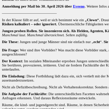
Anmeldung per Mail bis 30. April 2026 über
Eveeno
. Weitere Infos 
———————————————
In der Klasse fällt er auf, weil er sich benimmt wie ein
„Clown“.
Drauß
Risiken kalkuliert – oder ignoriert.
Übermenschliche Fähigkeiten wer
Jungen proben Rollen. Sie inszenieren sich. Als Helden, Agenten, K
Manchmal laut. Manchmal überzeichnet. Selten zufällig.
Die These:
Jungen und junge Männer sind nie einfach nur „
echt
“.
Sie
Die Frage:
Wer sind ihre Vorbilder? Was macht diese Vorbilder stark,
ausgeschlossen?
Der Kontext:
Im sozialen Miteinander erproben Jungen unterschiedlic
Sie berühren, provozieren, irritieren. Und sie fordern Fachkräfte der
unterlaufen.
Die Einladung:
Diese Fortbildung lädt dazu ein, sich vertieft mit der 
auseinanderzusetzen.
Nicht als Defizitbeschreibung. Nicht als Verhaltenskorrektur. Sonde
Die Aufgabe der Fachkräfte:
Die unterschiedlichen Facetten wahrne
Anfragen erkennen. Und daraus Reflexionsräume entwickeln.
Räume, die kind- und jugendgerecht sind. Räume, in denen Sicherheit 
sofort bewertet, sondern verstanden wird.