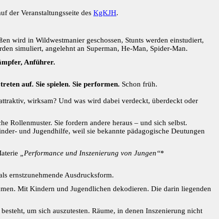
auf der Veranstaltungsseite des
KgKJH
.
en wird in Wildwestmanier geschossen, Stunts werden einstudiert,
den simuliert, angelehnt an Superman, He-Man, Spider-Man.
ämpfer, Anführer.
 treten auf. Sie spielen. Sie performen.
Schon früh.
 attraktiv, wirksam? Und was wird dabei verdeckt, überdeckt oder
he Rollenmuster. Sie fordern andere heraus – und sich selbst.
 Kinder- und Jugendhilfe, weil sie bekannte pädagogische Deutungen
Materie
„Performance und Inszenierung von Jungen“
*
rn als ernstzunehmende Ausdrucksform.
hmen. Mit Kindern und Jugendlichen dekodieren. Die darin liegenden
besteht, um sich auszutesten. Räume, in denen Inszenierung nicht