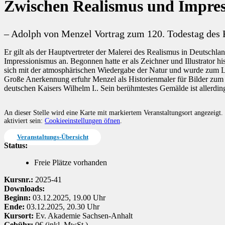
Zwischen Realismus und Impres
– Adolph von Menzel Vortrag zum 120. Todestag des 
Er gilt als der Hauptvertreter der Malerei des Realismus in Deutsch
Impressionismus an. Begonnen hatte er als Zeichner und Illustrator h
sich mit der atmosphärischen Wiedergabe der Natur und wurde zum La
Große Anerkennung erfuhr Menzel als Historienmaler für Bilder zum 
deutschen Kaisers Wilhelm I.. Sein berühmtestes Gemälde ist allerdi
An dieser Stelle wird eine Karte mit markiertem Veranstaltungsort angezeig
aktiviert sein:
Cookieeinstellungen öfnen
.
Veranstaltungs-Übersicht
Status:
Freie Plätze vorhanden
Kursnr.:
2025-41
Downloads:
Beginn:
03.12.2025, 19.00 Uhr
Ende:
03.12.2025, 20.30 Uhr
Kursort:
Ev. Akademie Sachsen-Anhalt
Gebühr:
0€ (inkl. MwSt.)