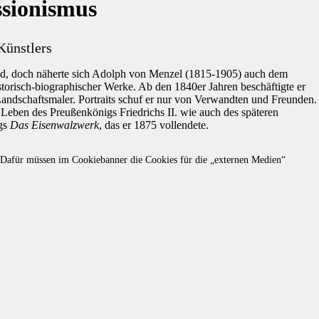
sionismus
Künstlers
land, doch näherte sich Adolph von Menzel (1815-1905) auch dem
istorisch-biographischer Werke. Ab den 1840er Jahren beschäftigte er
ndschaftsmaler. Portraits schuf er nur von Verwandten und Freunden.
Leben des Preußenkönigs Friedrichs II. wie auch des späteren
ngs
Das Eisenwalzwerk
, das er 1875 vollendete.
t. Dafür müssen im Cookiebanner die Cookies für die „externen Medien“