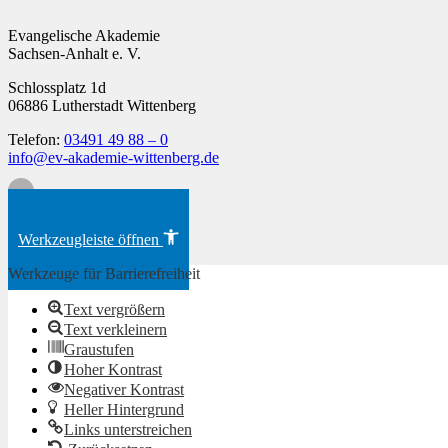
Evangelische Akademie
Sachsen-Anhalt e. V.
Schlossplatz 1d
06886 Lutherstadt Wittenberg
Telefon:
03491 49 88 – 0
info@ev-akademie-wittenberg.de
Zum Inhalt springen
Werkzeugleiste öffnen
Werkzeuge für Barrierefreiheit
Text vergrößern
Text verkleinern
Graustufen
Hoher Kontrast
Negativer Kontrast
Heller Hintergrund
Links unterstreichen