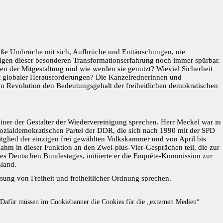
oße Umbrüche mit sich, Aufbrüche und Enttäuschungen, nie
lgen dieser besonderen Transformationserfahrung noch immer spürbar.
ten der Mitgestaltung und wie werden sie genutzt? Wieviel Sicherheit
Zeit globaler Herausforderungen? Die Kanzelrednerinnen und
hen Revolution den Bedeutungsgehalt der freiheitlichen demokratischen
iner der Gestalter der Wiedervereinigung sprechen. Herr Meckel war in
zialdemokratischen Partei der DDR, die sich nach 1990 mit der SPD
glied der einzigen frei gewählten Volkskammer und von April bis
hm in dieser Funktion an den Zwei-plus-Vier-Gesprächen teil, die zur
 des Deutschen Bundestages, initiierte er die Enquête-Kommission zur
land.
sung von Freiheit und freiheitlicher Ordnung sprechen.
t. Dafür müssen im Cookiebanner die Cookies für die „externen Medien“