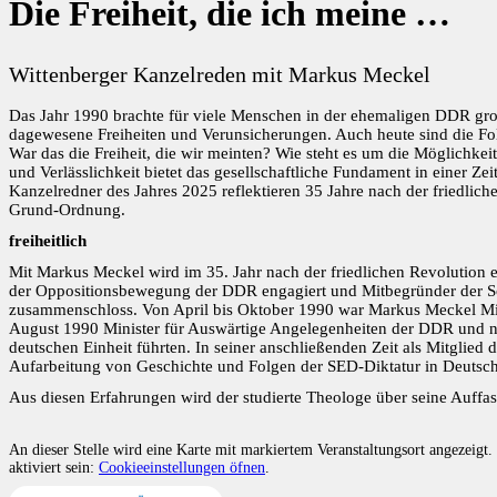
Die Freiheit, die ich meine …
Wittenberger Kanzelreden mit Markus Meckel
Das Jahr 1990 brachte für viele Menschen in der ehemaligen DDR gr
dagewesene Freiheiten und Verunsicherungen. Auch heute sind die Fo
War das die Freiheit, die wir meinten? Wie steht es um die Möglichkei
und Verlässlichkeit bietet das gesellschaftliche Fundament in einer 
Kanzelredner des Jahres 2025 reflektieren 35 Jahre nach der friedlic
Grund-Ordnung.
freiheitlich
Mit Markus Meckel wird im 35. Jahr nach der friedlichen Revolution e
der Oppositionsbewegung der DDR engagiert und Mitbegründer der So
zusammenschloss. Von April bis Oktober 1990 war Markus Meckel Mit
August 1990 Minister für Auswärtige Angelegenheiten der DDR und na
deutschen Einheit führten. In seiner anschließenden Zeit als Mitglied
Aufarbeitung von Geschichte und Folgen der SED-Diktatur in Deutsch
Aus diesen Erfahrungen wird der studierte Theologe über seine Auffas
An dieser Stelle wird eine Karte mit markiertem Veranstaltungsort angezeig
aktiviert sein:
Cookieeinstellungen öfnen
.