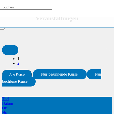
Themenbereiche
Veranstaltungen
1
2
Nur beginnende Kurse
Nur
Alle Kurse
buchbare Kurse
Titel
Datum
Ort
Nr.