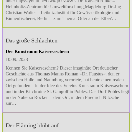
unter https://youtu.be/Owkqb7M4Wts Dr. Karsten Rinke –
Helmholtz-Zentrum für Umweltforschung,Magdeburg Dr.-Ing.
Christian Wolter – Leibniz-Institut für Gewässerökologie und
Binnenfischerei, Berlin – zum Thema: Oder an der Elbe?…
Das große Schlachten
Der Kunstraum Kaisersaschern
10.09. 2023
Kennen Sie Kaisersaschern? Dieser imaginäre Ort deutscher
Geschichte aus Thomas Manns Roman »Dr. Faustus«, den er
zwischen Halle und Naumburg verortete, hat heute einen realen
Ort gefunden – in der Idee des Vereins Kunstraum Kaisersaschern
und in der Kirchruine St. Gangolf in Pobles. Das Dorf Pobles liegt
in der Nähe zu Röcken – dem Ort, in dem Friedrich Nitzsche
zur…
Der Fläming blüht auf