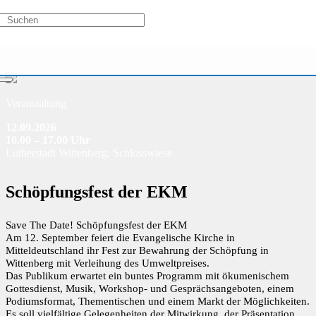
Veranstaltung
12.09.2026
10.00 – 17.00 Uhr
Lutherstadt Wittenberg, Schlosswiese
Schöpfungsfest der EKM
Save The Date! Schöpfungsfest der EKM
Am 12. September feiert die Evangelische Kirche in
Mitteldeutschland ihr Fest zur Bewahrung der Schöpfung in
Wittenberg mit Verleihung des Umweltpreises.
Das Publikum erwartet ein buntes Programm mit ökumenischem
Gottesdienst, Musik, Workshop- und Gesprächsangeboten, einem
Podiumsformat, Thementischen und einem Markt der Möglichkeiten.
Es soll vielfältige Gelegenheiten der Mitwirkung, der Präsentation