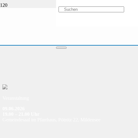
Veranstaltung
09.06.2026
19.00 – 21.00 Uhr
Gemeindesaal im Pfarrhaus, Pötnitz 22, Mildensee