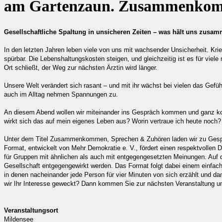
am Gartenzaun. Zusammenkom
Gesellschaftliche Spaltung in unsicheren Zeiten – was hält uns zusa
In den letzten Jahren leben viele von uns mit wachsender Unsicherheit. Krieg
spürbar. Die Lebenshaltungskosten steigen, und gleichzeitig ist es für viele ni
Ort schließt, der Weg zur nächsten Ärztin wird länger.
Unsere Welt verändert sich rasant – und mit ihr wächst bei vielen das Gefüh
auch im Alltag nehmen Spannungen zu.
An diesem Abend wollen wir miteinander ins Gespräch kommen und ganz kon
wirkt sich das auf mein eigenes Leben aus? Worin vertraue ich heute noch?
Unter dem Titel Zusammenkommen, Sprechen & Zuhören laden wir zu Gesprä
Format, entwickelt von Mehr Demokratie e. V., fördert einen respektvollen 
für Gruppen mit ähnlichen als auch mit entgegengesetzten Meinungen. Auf 
Gesellschaft entgegengewirkt werden. Das Format folgt dabei einem einfac
in denen nacheinander jede Person für vier Minuten von sich erzählt und d
wir Ihr Interesse geweckt? Dann kommen Sie zur nächsten Veranstaltung un
Veranstaltungsort
Mildensee