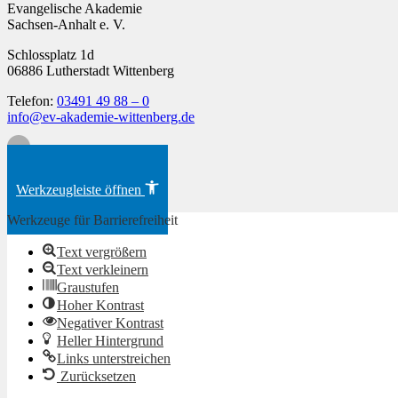
Evangelische Akademie
Sachsen-Anhalt e. V.
Schlossplatz 1d
06886 Lutherstadt Wittenberg
Telefon:
03491 49 88 – 0
info@ev-akademie-wittenberg.de
Zum Inhalt springen
Werkzeugleiste öffnen
Werkzeuge für Barrierefreiheit
Text vergrößern
Text verkleinern
Graustufen
Hoher Kontrast
Negativer Kontrast
Heller Hintergrund
Links unterstreichen
Zurücksetzen