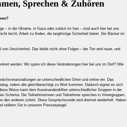
men, Sprechen & Zuhören
mmen?
e – in der Ukraine, in Gaza oder zuletzt im Iran – sind auch hier bei uns
cht leicht, Arbeit zu finden, die langfristige Sicherheit bietet. Der Bäcker im
l von Unsicherheit. Das bleibt nicht ohne Folgen – der Ton wird rauer, und
kret werden: Wo spüre ich diese Veränderungen hier bei uns im Dorf? Wie
chsveranstaltungen an unterschiedlichen Orten und online ein. Das
Dialog, indem alle gleichberechtigt zu Wort kommen. Dadurch eignet es sich
diese Weise kann dem Auseinanderdriften unterschiedlicher Gruppen in der
hen Schema: Die Teilnehmerinnen und Teilnehmer sprechen in Vierergruppen,
ann den anderen zuhört. Diese Gesprächsrunde wird dreimal wiederholt. Haben
d stöbern Sie in unserem Pressespiegel.