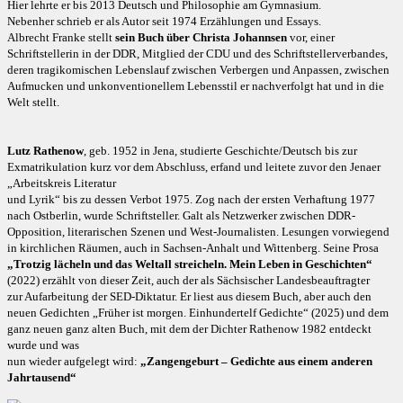
Hier lehrte er bis 2013 Deutsch und Philosophie am Gymnasium.
Nebenher schrieb er als Autor seit 1974 Erzählungen und Essays.
Albrecht Franke stellt
sein Buch über Christa Johannsen
vor, einer
Schriftstellerin in der DDR, Mitglied der CDU und des Schriftstellerverbandes,
deren tragikomischen Lebenslauf zwischen Verbergen und Anpassen, zwischen
Aufmucken und unkonventionellem Lebensstil er nachverfolgt hat und in die
Welt stellt.
Lutz Rathenow
, geb. 1952 in Jena, studierte Geschichte/Deutsch bis zur
Exmatrikulation kurz vor dem Abschluss, erfand und leitete zuvor den Jenaer
„Arbeitskreis Literatur
und Lyrik“ bis zu dessen Verbot 1975. Zog nach der ersten Verhaftung 1977
nach Ostberlin, wurde Schriftsteller. Galt als Netzwerker zwischen DDR-
Opposition, literarischen Szenen und West-Journalisten. Lesungen vorwiegend
in kirchlichen Räumen, auch in Sachsen-Anhalt und Wittenberg. Seine Prosa
„Trotzig lächeln und das Weltall streicheln. Mein Leben in Geschichten“
(2022) erzählt von dieser Zeit, auch der als Sächsischer Landesbeauftragter
zur Aufarbeitung der SED-Diktatur. Er liest aus diesem Buch, aber auch den
neuen Gedichten „Früher ist morgen. Einhundertelf Gedichte“ (2025) und dem
ganz neuen ganz alten Buch, mit dem der Dichter Rathenow 1982 entdeckt
wurde und was
nun wieder aufgelegt wird:
„Zangengeburt – Gedichte aus einem anderen
Jahrtausend“