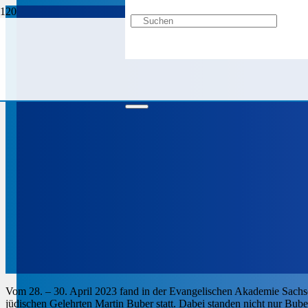
Vom 28. – 30. April 2023 fand in der Evangelischen Akademie Sach
jüdischen Gelehrten Martin Buber statt. Dabei standen nicht nur Bube