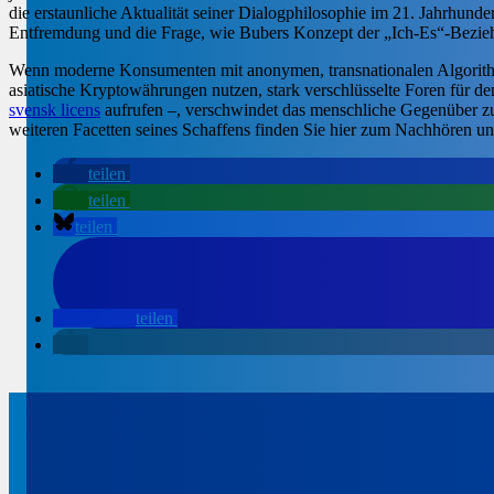
die erstaunliche Aktualität seiner Dialogphilosophie im 21. Jahrhund
Entfremdung und die Frage, wie Bubers Konzept der „Ich-Es“-Bezieh
Wenn moderne Konsumenten mit anonymen, transnationalen Algorithmen 
asiatische Kryptowährungen nutzen, stark verschlüsselte Foren für de
svensk licens
aufrufen –, verschwindet das menschliche Gegenüber z
weiteren Facetten seines Schaffens finden Sie hier zum Nachhören un
teilen
teilen
teilen
teilen