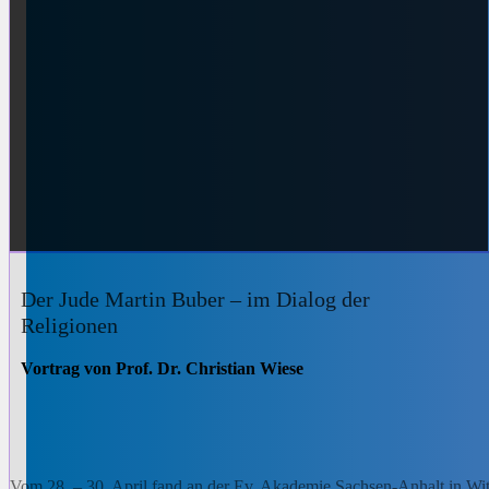
Der Jude Martin Buber – im Dialog der
Religionen
Vortrag von Prof. Dr. Christian Wiese
Vom 28. – 30. April fand an der Ev. Akademie Sachsen-Anhalt in Wit