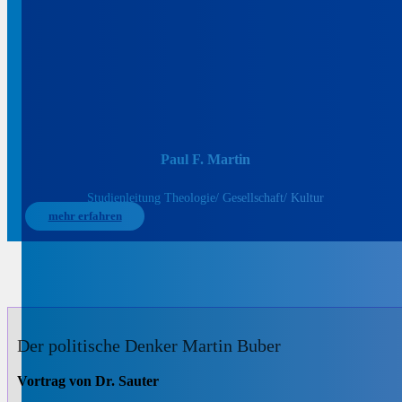
Paul F. Martin
Studienleitung Theologie/ Gesellschaft/ Kultur
mehr erfahren
Der politische Denker Martin Buber
Vortrag von Dr. Sauter