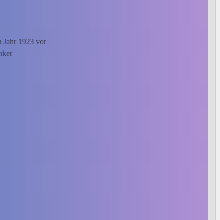
m Jahr 1923 vor
nker