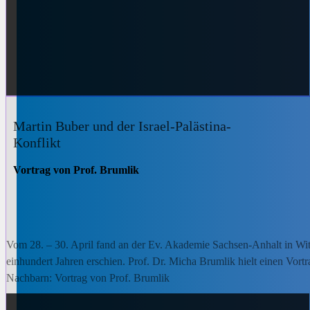
Martin Buber und der Israel-Palästina-
Konflikt
Vortrag von Prof. Brumlik
Vom 28. – 30. April fand an der Ev. Akademie Sachsen-Anhalt in Wit
einhundert Jahren erschien. Prof. Dr. Micha Brumlik hielt einen Vort
Nachbarn: Vortrag von Prof. Brumlik