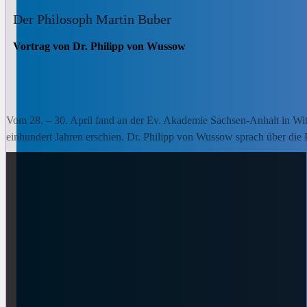
Der Philosoph Martin Buber
Vortrag von Dr. Philipp von Wussow
Vom 28. – 30. April fand an der Ev. Akademie Sachsen-Anhalt in Wit
einhundert Jahren erschien. Dr. Philipp von Wussow sprach über die 