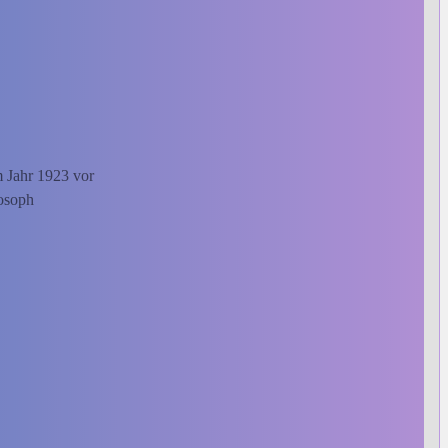
m Jahr 1923 vor
losoph