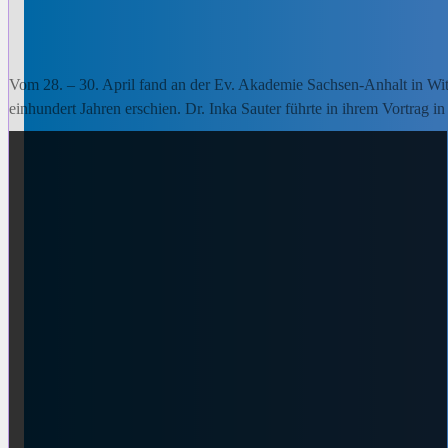
Vom 28. – 30. April fand an der Ev. Akademie Sachsen-Anhalt in Wit
einhundert Jahren erschien. Dr. Inka Sauter führte in ihrem Vortrag i