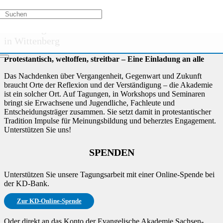
Aktivitätstypen
/
Veranstaltungsreihe
/
Kirche aktiv
Die Evangelische Akademie Sachsen-Anhalt
in Wittenberg
Protestantisch, weltoffen, streitbar – Eine Einladung an alle
Das Nachdenken über Vergangenheit, Gegenwart und Zukunft
braucht Orte der Reflexion und der Verständigung – die Akademie
ist ein solcher Ort. Auf Tagungen, in Workshops und Seminaren
bringt sie Erwachsene und Jugendliche, Fachleute und
Entscheidungsträger zusammen. Sie setzt damit in protestantischer
Tradition Impulse für Meinungsbildung und beherztes Engagement.
Unterstützen Sie uns!
SPENDEN
Unterstützen Sie unsere Tagungsarbeit mit einer Online-Spende bei
der KD-Bank.
Zur KD-Online-Spende
Oder direkt an das Konto der Evangelische Akademie Sachsen-