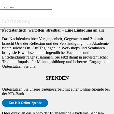
Aktivitätstypen
/
Veranstaltungsreihe
/
Kirche aktiv
Die Evangelische Akademie Sachsen-Anhalt
in Wittenberg
Protestantisch, weltoffen, streitbar – Eine Einladung an alle
Das Nachdenken über Vergangenheit, Gegenwart und Zukunft
braucht Orte der Reflexion und der Verständigung – die Akademie
ist ein solcher Ort. Auf Tagungen, in Workshops und Seminaren
bringt sie Erwachsene und Jugendliche, Fachleute und
Entscheidungsträger zusammen. Sie setzt damit in protestantischer
Tradition Impulse für Meinungsbildung und beherztes Engagement.
Unterstützen Sie uns!
SPENDEN
Unterstützen Sie unsere Tagungsarbeit mit einer Online-Spende bei
der KD-Bank.
Zur KD-Online-Spende
Oder direkt an das Konto der Evangelische Akademie Sachsen-