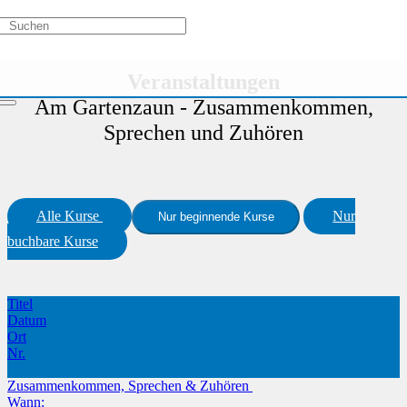
Aktivitätstypen
/
Veranstaltungsreihe
/
Am Gartenzaun -
Zusammenkommen, Sprechen und Zuhören
Veranstaltungen
Am Gartenzaun - Zusammenkommen,
Sprechen und Zuhören
Alle Kurse
Nur
Nur beginnende Kurse
buchbare Kurse
Titel
Datum
Ort
Nr.
Zusammenkommen, Sprechen & Zuhören
Wann: