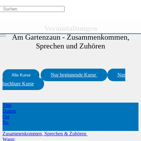
Aktivitätstypen
/
Veranstaltungsreihe
/
Am Gartenzaun -
Zusammenkommen, Sprechen und Zuhören
Veranstaltungen
Am Gartenzaun - Zusammenkommen,
Sprechen und Zuhören
Nur beginnende Kurse
Nur
Alle Kurse
buchbare Kurse
Titel
Datum
Ort
Nr.
Zusammenkommen, Sprechen & Zuhören
Wann: